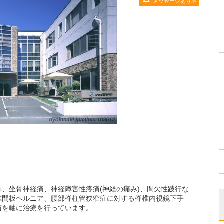
メッセージあり
、坐骨神経痛、神経障害性疼痛(神経の痛み)、間欠性跛行な
椎間板ヘルニア、腰部脊柱管狭窄症に対する脊椎内視鏡下手
術を軸に治療を行っています。