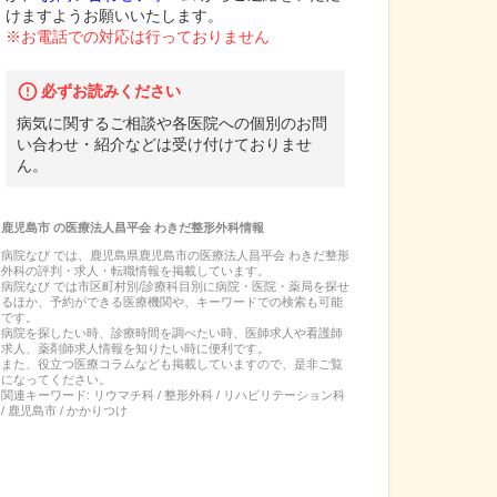
けますようお願いいたします。
※お電話での対応は行っておりません
必ずお読みください
病気に関するご相談や各医院への個別のお問
い合わせ・紹介などは受け付けておりませ
ん。
鹿児島市
の
医療法人昌平会 わきだ整形外科
情報
病院なび では、
鹿児島県
鹿児島市
の
医療法人昌平会 わきだ整形
外科
の
評判・求人・転職
情報を掲載しています。
病院なび では市区町村別/診療科目別に病院・医院・薬局を探せ
るほか、予約ができる医療機関や、キーワードでの検索も可能
です。
病院を探したい時、診療時間を調べたい時、医師求人や看護師
求人、薬剤師求人情報を知りたい時に便利です。
また、役立つ医療コラムなども掲載していますので、是非ご覧
になってください。
関連キーワード:
リウマチ科 / 整形外科 / リハビリテーション科
/ 鹿児島市 / かかりつけ