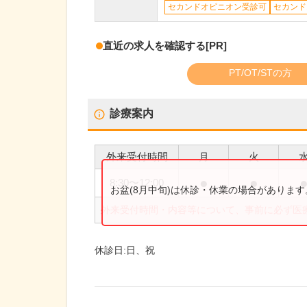
セカンドオピニオン受診可
セカンド
直近の求人を確認する
[PR]
PT/OT/STの方
診療案内
外来受付時間
月
火
●
●
8:30
〜
12:00
お盆(8月中旬)は休診・休業の場合がありま
外来受付時間・内容等について、事前に必ず医
休診日:
日、祝