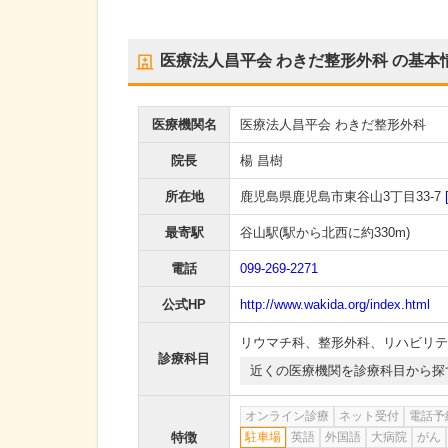
医療法人昌平会 わきだ整形外科
の基本
医療機関名
医療法人昌平会 わきだ整形外科
院長
楊 昌樹
所在地
鹿児島県鹿児島市東谷山3丁目33-7
最寄駅
谷山駅
(駅から
北西に約330m
)
電話
099-269-2271
公式HP
http://www.wakida.org/index.html
リウマチ科
、
整形外科
、
リハビリテ
診療科目
近くの医療機関を診療科目から探
オンライン診療
ネット受付
電話予
特徴
駐車場
英語
外国語
大病院
がん