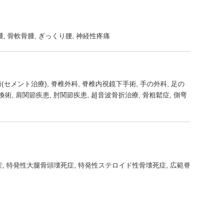
腫
骨軟骨腫
ぎっくり腰
神経性疼痛
(セメント治療)
脊椎外科
脊椎内視鏡下手術
手の外科
足の
換術
肩関節疾患
肘関節疾患
超音波骨折治療
骨粗鬆症
側弯
症
特発性大腿骨頭壊死症
特発性ステロイド性骨壊死症
広範脊