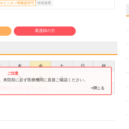
オピニオン情報提供可
地域連携
看護師の方
水
木
金
土
日
祝
●
●
●
●
す。来院前に必ず医療機関に直接ご確認ください。
×閉じる
療機関に直接ご確認ください。