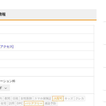
情報
[アクセス]
ーション科
す
約
夜間
日祝
女性医師
スマホ保険証
入院可
キッズ
クレカ
在宅
訪問
DPC
バリアフリー
感染予防