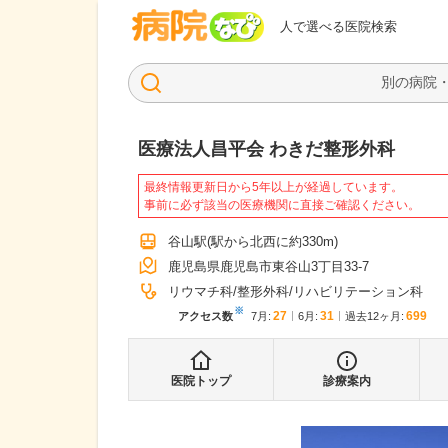
病院なび
人で選べる医院検索
医療法人昌平会 わきだ整形外科
最終情報更新日から5年以上が経過しています。
事前に必ず該当の医療機関に直接ご確認ください。
谷山駅
(駅から
北西に約330m
)
鹿児島県鹿児島市東谷山3丁目33-7
リウマチ科
整形外科
リハビリテーション科
※
27
31
699
アクセス数
7月
:
6月
:
過去12ヶ月:
医院トップ
診療案内