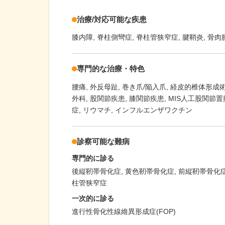
治療/対応可能な疾患
膝内障
脊柱側彎症
脊柱管狭窄症
腱鞘炎
骨肉
専門的な治療・特色
腰痛
外反母趾
巻き爪/陥入爪
経皮的椎体形成術
外科
股関節疾患
膝関節疾患
MIS人工股関節置
症
リウマチ
インフルエンザワクチン
診察可能な難病
専門的に診る
後縦靭帯骨化症
黄色靭帯骨化症
前縦靭帯骨化
柱管狭窄症
一次的に診る
進行性骨化性線維異形成症(FOP)