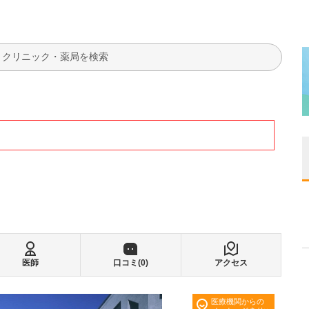
検索
医師
口コミ(
0
)
アクセス
医療機関からの