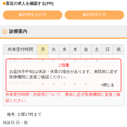
直近の求人を確認する
[PR]
歯科衛生士の方
歯科助手の方
診療案内
外来受付時間
月
火
水
木
金
土
日
祝
●
●
●
●
●
●
9:30
〜
12:30
●
お盆(8月中旬)は休診・休業の場合があります。来院前に必ず
14:00
〜
17:00
医療機関に直接ご確認ください。
●
●
●
●
●
14:00
〜
20:30
×閉じる
外来受付時間・内容等について、事前に必ず医療機関に直接ご確
認ください。
備考:
土曜17時まで
休診日:
日・祝