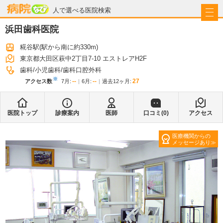
病院なび
人で選べる医院検索
浜田歯科医院
糀谷駅
(駅から
南に約330m
)
東京都大田区萩中2丁目7-10 エストレアH2F
歯科
小児歯科
歯科口腔外科
※
--
--
27
アクセス数
7月
:
6月
:
過去12ヶ月:
医院トップ
診療案内
医師
口コミ(
0
)
アクセス
医療機関からの
メッセージあり