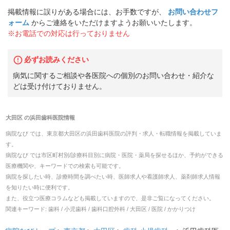
掲載情報に誤りがある場合には、お手数ですが、
お問い合わせフ
ォーム
からご連絡をいただけますようお願いいたします。
※お電話での対応は行っておりません
必ずお読みください
病気に関するご相談や各医院への個別のお問い合わせ・紹介な
どは受け付けておりません。
大田区
の
浜田歯科医院
情報
病院なび では、
東京都
大田区
の
浜田歯科医院
の
評判・求人・転職
情報を掲載していま
す。
病院なび では市区町村別/診療科目別に病院・医院・薬局を探せるほか、予約ができる
医療機関や、キーワードでの検索も可能です。
病院を探したい時、診療時間を調べたい時、医師求人や看護師求人、薬剤師求人情報
を知りたい時に便利です。
また、役立つ医療コラムなども掲載していますので、是非ご覧になってください。
関連キーワード:
歯科 / 小児歯科 / 歯科口腔外科 / 大田区 / 医院 / かかりつけ