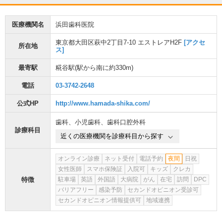
医療機関名
浜田歯科医院
東京都大田区萩中2丁目7-10 エストレアH2F
[アクセ
所在地
ス]
最寄駅
糀谷駅
(駅から
南に約330m
)
電話
03-3742-2648
公式HP
http://www.hamada-shika.com/
歯科
、
小児歯科
、
歯科口腔外科
診療科目
近くの医療機関を診療科目から探す
オンライン診療
ネット受付
電話予約
夜間
日祝
女性医師
スマホ保険証
入院可
キッズ
クレカ
特徴
駐車場
英語
外国語
大病院
がん
在宅
訪問
DPC
バリアフリー
感染予防
セカンドオピニオン受診可
セカンドオピニオン情報提供可
地域連携