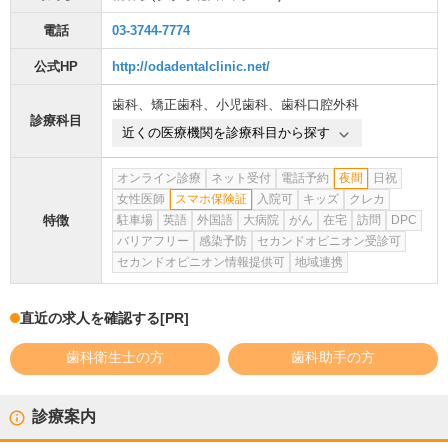
電話
03-3744-7774
公式HP
http://odadentalclinic.net/
歯科
、
矯正歯科
、
小児歯科
、
歯科口腔外科
診療科目
近くの医療機関を診療科目から探す
オンライン診療
ネット受付
電話予約
夜間
日祝
女性医師
スマホ保険証
入院可
キッズ
クレカ
特徴
駐車場
英語
外国語
大病院
がん
在宅
訪問
DPC
バリアフリー
感染予防
セカンドオピニオン受診可
セカンドオピニオン情報提供可
地域連携
直近の求人を確認する
[PR]
歯科衛生士の方
歯科助手の方
診療案内