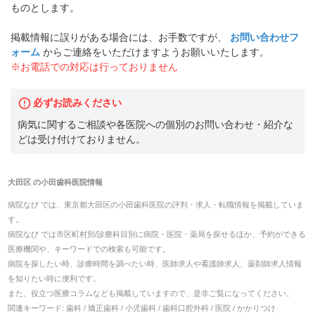
ものとします。
掲載情報に誤りがある場合には、お手数ですが、
お問い合わせフ
ォーム
からご連絡をいただけますようお願いいたします。
※お電話での対応は行っておりません
必ずお読みください
病気に関するご相談や各医院への個別のお問い合わせ・紹介な
どは受け付けておりません。
大田区
の
小田歯科医院
情報
病院なび では、
東京都
大田区
の
小田歯科医院
の
評判・求人・転職
情報を掲載していま
す。
病院なび では市区町村別/診療科目別に病院・医院・薬局を探せるほか、予約ができる
医療機関や、キーワードでの検索も可能です。
病院を探したい時、診療時間を調べたい時、医師求人や看護師求人、薬剤師求人情報
を知りたい時に便利です。
また、役立つ医療コラムなども掲載していますので、是非ご覧になってください。
関連キーワード:
歯科 / 矯正歯科 / 小児歯科 / 歯科口腔外科 / 医院 / かかりつけ