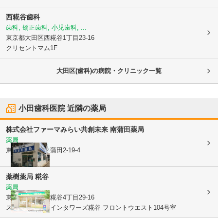
西糀谷歯科
歯科, 矯正歯科, 小児歯科, ...
東京都大田区
西糀谷1丁目23-16
クリセントマム1F
大田区(歯科)の病院・クリニック一覧
小田歯科医院
近隣の薬局
株式会社ファーマみらい
共創未来 南蒲田薬局
薬局
東京都大田区
南蒲田2-19-4
薬樹薬局 糀谷
薬局
東京都大田区
西糀谷4丁目29-16
ステーションツインタワーズ糀谷 フロントウエスト104号室