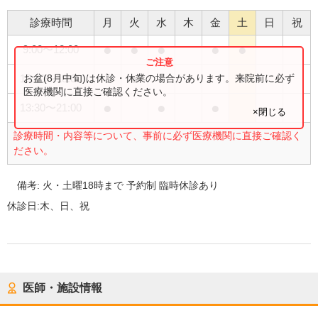
診療時間
月
火
水
木
金
土
日
祝
●
●
●
●
●
9:00
〜
12:00
●
●
お盆(8月中旬)は休診・休業の場合があります。来院前に必ず
13:30
〜
18:00
医療機関に直接ご確認ください。
●
●
●
13:30
〜
21:00
×閉じる
診療時間・内容等について、事前に必ず医療機関に直接ご確認く
ださい。
備考:
火・土曜18時まで 予約制 臨時休診あり
休診日:
木、日、祝
医師・施設情報