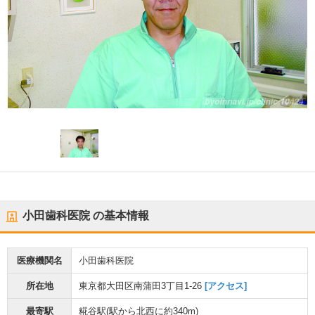
小田歯科医院
の基本情報
医療機関名
小田歯科医院
所在地
東京都大田区南蒲田3丁目1-26
[アクセス]
最寄駅
糀谷駅
(駅から
北西に約340m
)