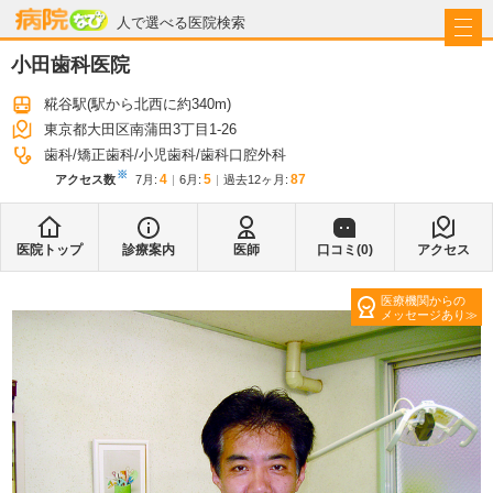
病院なび
人で選べる医院検索
小田歯科医院
糀谷駅
(駅から
北西に約340m
)
東京都大田区南蒲田3丁目1-26
歯科
矯正歯科
小児歯科
歯科口腔外科
※
4
5
87
アクセス数
7月
:
6月
:
過去12ヶ月:
医院トップ
診療案内
医師
口コミ(
0
)
アクセス
医療機関からの
メッセージあり