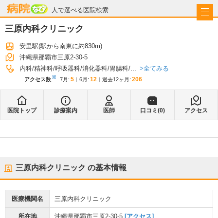
病院なび
人で選べる医院検索
三原内科クリニック
安里駅
(駅から
南東に約830m
)
沖縄県那覇市三原2-30-5
全てみる
内科
精神科
呼吸器科
消化器科
胃腸科
...
※
5
12
206
アクセス数
7月
:
6月
:
過去12ヶ月:
医院トップ
診療案内
医師
口コミ(
0
)
アクセス
三原内科クリニック
の基本情報
医療機関名
三原内科クリニック
所在地
沖縄県那覇市三原2-30-5
[アクセス]