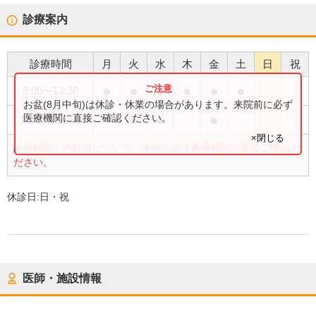
診療案内
診療時間
月
火
水
木
金
土
日
祝
●
●
●
●
●
●
9:00
〜
12:30
お盆(8月中旬)は休診・休業の場合があります。来院前に必ず
●
●
●
医療機関に直接ご確認ください。
14:00
〜
17:00
×閉じる
診療時間・内容等について、事前に必ず医療機関に直接ご確認く
ださい。
休診日:
日・祝
医師・施設情報