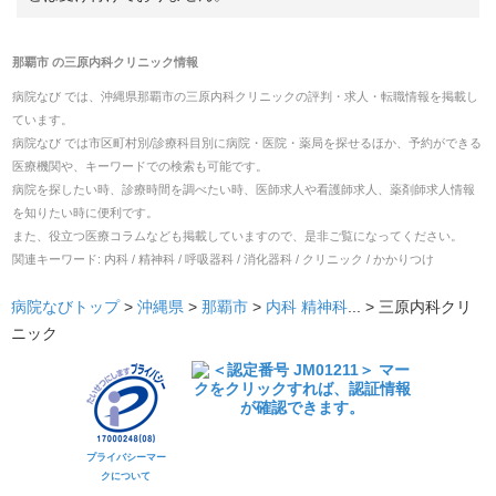
那覇市
の
三原内科クリニック
情報
病院なび では、
沖縄県
那覇市
の
三原内科クリニック
の
評判・求人・転職
情報を掲載し
ています。
病院なび では市区町村別/診療科目別に病院・医院・薬局を探せるほか、予約ができる
医療機関や、キーワードでの検索も可能です。
病院を探したい時、診療時間を調べたい時、医師求人や看護師求人、薬剤師求人情報
を知りたい時に便利です。
また、役立つ医療コラムなども掲載していますので、是非ご覧になってください。
関連キーワード:
内科 / 精神科 / 呼吸器科 / 消化器科 / クリニック / かかりつけ
病院なびトップ
>
沖縄県
>
那覇市
>
内科
精神科
... >
三原内科クリ
ニック
プライバシーマー
クについて