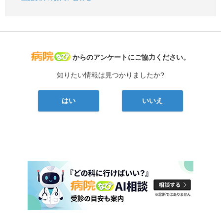
病院なび
からのアンケートにご協力ください。
知りたい情報は見つかりましたか?
はい
いいえ