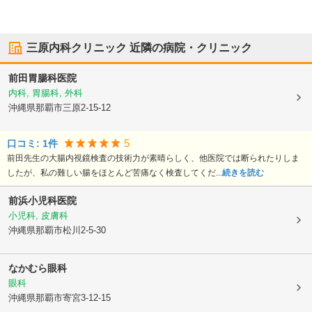
三原内科クリニック
近隣の病院・クリニック
前田胃腸科医院
内科, 胃腸科, 外科
沖縄県那覇市
三原2-15-12
5
口コミ:
1
件
前田先生の大腸内視鏡検査の技術力が素晴らしく、他医院では断られたりしま
したが、私の難しい腸をほとんど苦痛なく検査してくだ...
続きを読む
前浜小児科医院
小児科, 皮膚科
沖縄県那覇市
松川2-5-30
なかむら眼科
眼科
沖縄県那覇市
寄宮3-12-15