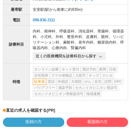
最寄駅
安里駅
(駅から
南東に約830m
)
電話
098-836-3111
内科
、
精神科
、
呼吸器科
、
消化器科
、
胃腸科
、
循環器
科
、
小児科
、
外科
、
整形外科
、
皮膚科
、
眼科
、
リハビ
リテーション科
、
麻酔科
、
老年内科
、
糖尿病内科
、
呼
診療科目
吸器内科
、
心療内科
、
腎臓内科
近くの医療機関を診療科目から探す
オンライン診療
ネット受付
電話予約
夜間
日祝
女性医師
スマホ保険証
入院可
キッズ
クレカ
特徴
駐車場
英語
外国語
大病院
がん
在宅
訪問
DPC
バリアフリー
感染予防
セカンドオピニオン受診可
セカンドオピニオン情報提供可
地域連携
直近の求人を確認する
[PR]
医師の方
看護師の方