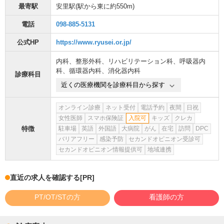
最寄駅
安里駅
(駅から
東に約550m
)
電話
098-885-5131
公式HP
https://www.ryusei.or.jp/
内科
、
整形外科
、
リハビリテーション科
、
呼吸器内
科
、
循環器内科
、
消化器内科
診療科目
近くの医療機関を診療科目から探す
オンライン診療
ネット受付
電話予約
夜間
日祝
女性医師
スマホ保険証
入院可
キッズ
クレカ
特徴
駐車場
英語
外国語
大病院
がん
在宅
訪問
DPC
バリアフリー
感染予防
セカンドオピニオン受診可
セカンドオピニオン情報提供可
地域連携
直近の求人を確認する
[PR]
PT/OT/STの方
看護師の方