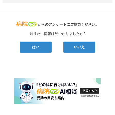
病院なび
からのアンケートにご協力ください。
知りたい情報は見つかりましたか?
はい
いいえ