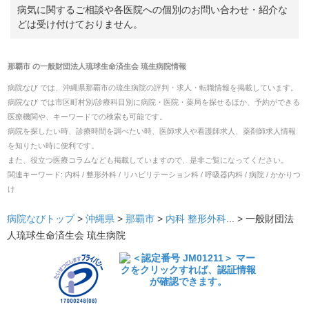
病気に関するご相談や各医院への個別のお問い合わせ・紹介な
どは受け付けておりません。
那覇市
の
一般財団法人琉球生命済生会 琉生病院
情報
病院なび では、
沖縄県
那覇市
の
琉生病院
の
評判・求人・転職
情報を掲載しています。
病院なび では市区町村別/診療科目別に病院・医院・薬局を探せるほか、予約ができる
医療機関や、キーワードでの検索も可能です。
病院を探したい時、診療時間を調べたい時、医師求人や看護師求人、薬剤師求人情報
を知りたい時に便利です。
また、役立つ医療コラムなども掲載していますので、是非ご覧になってください。
関連キーワード:
内科 / 整形外科 / リハビリテーション科 / 呼吸器内科 / 病院 / かかりつ
け
病院なびトップ
>
沖縄県
>
那覇市
>
内科
整形外科
... >
一般財団法
人琉球生命済生会 琉生病院