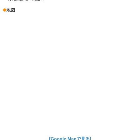
地図
[Google Mapで見る]