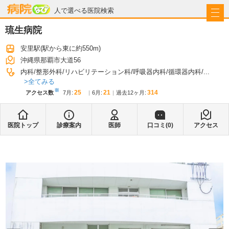
病院なび
人で選べる医院検索
琉生病院
安里駅
(駅から
東に約550m
)
沖縄県那覇市大道56
内科
整形外科
リハビリテーション科
呼吸器内科
循環器内科
...
全てみる
※
25
21
314
アクセス数
7月
:
6月
:
過去12ヶ月:
医院トップ
診療案内
医師
口コミ(
0
)
アクセス