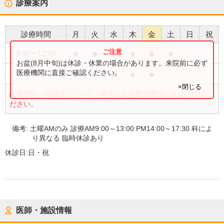
診療案内
診療時間
月
火
水
木
金
土
日
祝
●
●
●
●
●
●
8:30
〜
12:00
お盆(8月中旬)は休診・休業の場合があります。来院前に必ず
●
●
●
●
●
医療機関に直接ご確認ください。
14:00
〜
17:00
×閉じる
診療時間・内容等について、事前に必ず医療機関に直接ご確認く
ださい。
備考:
土曜AMのみ 診療AM9:00～13:00 PM14:00～17:30 科によ
り異なる 臨時休診あり
休診日:
日・祝
医師・施設情報