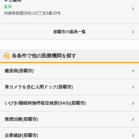
薬局
沖縄県那覇市
松川2丁目5番10号
那覇市
の薬局一覧
各条件で他の医療機関を探す
糖尿病
(
那覇市
)
胃カメラを含む人間ドック
(
那覇市
)
いびき/睡眠時無呼吸症候群(SAS)
(
那覇市
)
禁煙治療
(
那覇市
)
企業健診
(
那覇市
)