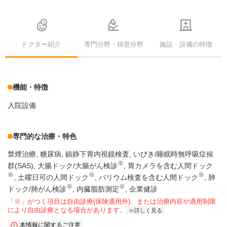
ドクター紹介
専門分野・得意分野
施設・設備の特徴
機能・特徴
入院設備
専門的な治療・特色
禁煙治療
糖尿病
鎮静下胃内視鏡検査
いびき/睡眠時無呼吸症候
※
群(SAS)
大腸ドック/大腸がん検診
胃カメラを含む人間ドック
※
※
※
土曜日可の人間ドック
バリウム検査を含む人間ドック
肺
※
※
ドック/肺がん検診
内臓脂肪測定
企業健診
「※」がつく項目は自由診療(保険適用外)、または治療内容や適用制限
により自由診療となる場合があります。
詳しく見る
本情報に関するご注意