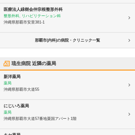
医療法人緑樹会
仲宗根整形外科
整形外科, リハビリテーション科
沖縄県那覇市
安里381-1
那覇市(内科)の病院・クリニック一覧
琉生病院
近隣の薬局
新洋薬局
薬局
沖縄県那覇市
大道55
にじいろ薬局
薬局
沖縄県那覇市
大道57番地粟国アパート1階
キセ薬局