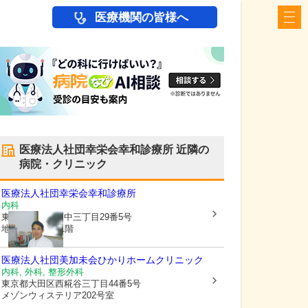
医療機関の皆様へ
医療法人社団幸栄会幸和診療所
近隣の
病院・クリニック
医療法人社団幸栄会幸和診療所
内科
東京都大田区
萩中三丁目29番5号
地下1階・地上1階
医療法人社団美加未会ひかりホームクリニック
内科, 外科, 整形外科
東京都大田区
西糀谷三丁目44番5号
メゾンウィステリア202号室