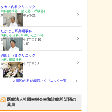
タカノ内科クリニック
内科(循環器・消化器・呼吸器)
東京都大田区
萩中2-3-21
たかはし耳鼻咽喉科
内科, 小児科, 耳鼻いんこう科
東京都大田区
萩中2丁目7-10
エストレアHビル1F
羽田とうまクリニック
内科, 循環器科
東京都大田区
萩中2丁目2-3
松本ビル1F
大田区(内科)の病院・クリニック一覧
医療法人社団幸栄会幸和診療所
近隣の
薬局