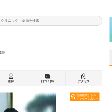
検索
1階
医師
口コミ(
0
)
アクセス
医療機関からの
メッセージあり