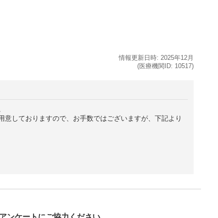
情報更新日時:
2025年
12月
(医療機関ID:
10517
)
。
用意しておりますので、お手数ではございますが、下記より
び
アンケートにご協力ください。