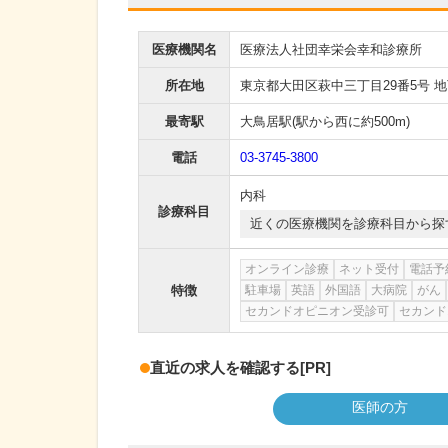
医療機関名
医療法人社団幸栄会幸和診療所
所在地
東京都大田区萩中三丁目29番5号 地
最寄駅
大鳥居駅
(駅から
西に約500m
)
電話
03-3745-3800
内科
診療科目
近くの医療機関を診療科目から探
オンライン診療
ネット受付
電話予
特徴
駐車場
英語
外国語
大病院
がん
セカンドオピニオン受診可
セカンド
直近の求人を確認する
[PR]
医師の方