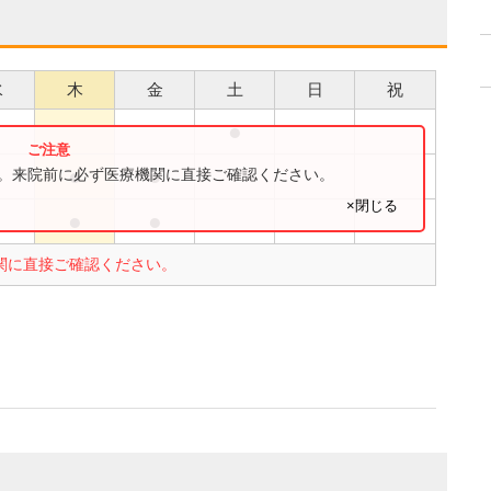
水
木
金
土
日
祝
●
●
●
●
す。来院前に必ず医療機関に直接ご確認ください。
×閉じる
●
●
●
関に直接ご確認ください。