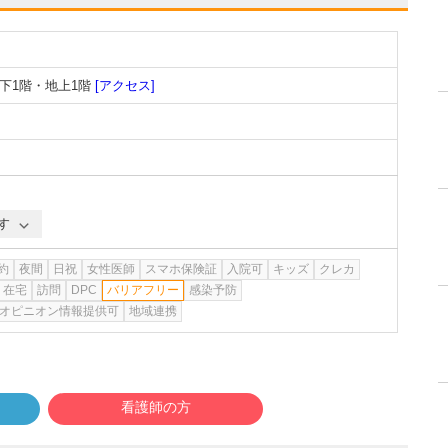
下1階・地上1階
[アクセス]
す
約
夜間
日祝
女性医師
スマホ保険証
入院可
キッズ
クレカ
在宅
訪問
DPC
バリアフリー
感染予防
オピニオン情報提供可
地域連携
看護師の方