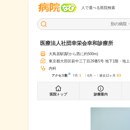
病院なび
人で選べる医院検索
医療法人社団幸栄会幸和診療所
大鳥居駅
(駅から
西に約500m
)
東京都大田区萩中三丁目29番5号 地下1階・地上
内科
※
1
--
63
アクセス数
7月
:
6月
:
過去12ヶ月:
医院トップ
診療案内