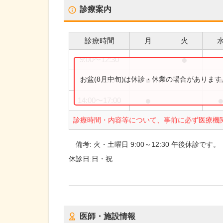
診療案内
診療時間
月
火
●
9:00
〜
12:30
●
お盆(8月中旬)は休診・休業の場合がありま
9:00
〜
13:00
●
14:00
〜
17:00
診療時間・内容等について、事前に必ず医療機
備考:
火・土曜日 9:00～12:30 午後休診です。
休診日:
日・祝
医師・施設情報