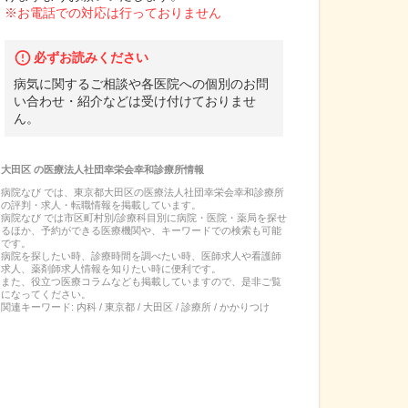
※お電話での対応は行っておりません
必ずお読みください
病気に関するご相談や各医院への個別のお問
い合わせ・紹介などは受け付けておりませ
ん。
大田区
の
医療法人社団幸栄会幸和診療所
情報
病院なび では、
東京都
大田区
の
医療法人社団幸栄会幸和診療所
の
評判・求人・転職
情報を掲載しています。
病院なび では市区町村別/診療科目別に病院・医院・薬局を探せ
るほか、予約ができる医療機関や、キーワードでの検索も可能
です。
病院を探したい時、診療時間を調べたい時、医師求人や看護師
求人、薬剤師求人情報を知りたい時に便利です。
また、役立つ医療コラムなども掲載していますので、是非ご覧
になってください。
関連キーワード:
内科 / 東京都 / 大田区 / 診療所 / かかりつけ