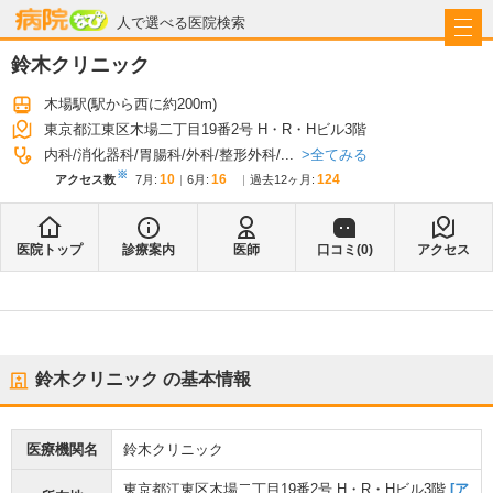
病院なび
人で選べる医院検索
鈴木クリニック
木場駅
(駅から
西に約200m
)
東京都江東区木場二丁目19番2号 H・R・Hビル3階
全てみる
内科
消化器科
胃腸科
外科
整形外科
...
※
10
16
124
アクセス数
7月
:
6月
:
過去12ヶ月:
医院トップ
診療案内
医師
口コミ(
0
)
アクセス
鈴木クリニック
の基本情報
医療機関名
鈴木クリニック
東京都江東区木場二丁目19番2号 H・R・Hビル3階
[ア