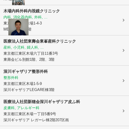
木場内科外科内視鏡クリニック
内科, 消化器内科, 外科, ...
東京都江東区
木場1-4-3
MEFULL木場3階
医療法人社団東壽会東峯産科クリニック
産科, 小児科, 婦人科, ...
東京都江東区
木場六丁目11番3号
東壽会ビル別館1階、2階、3階
深川ギャザリア整形外科
整形外科
東京都江東区
木場1-5-9
深川ギャザリアLEGARE棟3階
医療法人社団新穂会深川ギャザリア皮ふ科
皮膚科, アレルギー科
東京都江東区
木場一丁目5番9号
深川ギャザリア レガーレ棟2階207区画