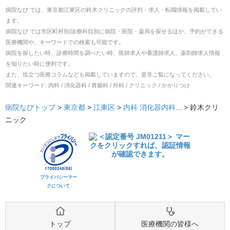
病院なび では、
東京都
江東区
の
鈴木クリニック
の
評判・求人・転職
情報を掲載してい
ます。
病院なび では市区町村別/診療科目別に病院・医院・薬局を探せるほか、予約ができる
医療機関や、キーワードでの検索も可能です。
病院を探したい時、診療時間を調べたい時、医師求人や看護師求人、薬剤師求人情報
を知りたい時に便利です。
また、役立つ医療コラムなども掲載していますので、是非ご覧になってください。
関連キーワード:
内科 / 消化器科 / 胃腸科 / 外科 / クリニック / かかりつけ
病院なびトップ
>
東京都
>
江東区
>
内科
消化器内科
... >
鈴木クリ
ニック
プライバシーマー
クについて
トップ
医療機関の皆様へ