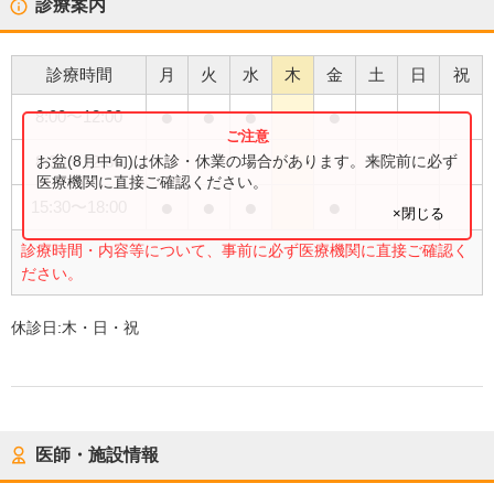
診療案内
診療時間
月
火
水
木
金
土
日
祝
●
●
●
●
8:00
〜
12:00
●
お盆(8月中旬)は休診・休業の場合があります。来院前に必ず
8:30
〜
12:30
医療機関に直接ご確認ください。
●
●
●
●
15:30
〜
18:00
×閉じる
診療時間・内容等について、事前に必ず医療機関に直接ご確認く
ださい。
休診日:
木・日・祝
医師・施設情報