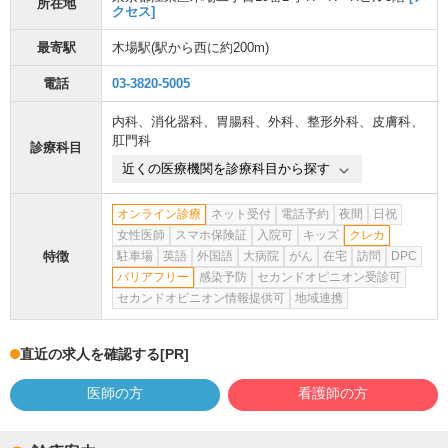
所在地
クセス]
最寄駅
木場駅
(駅から
西に約200m
)
電話
03-3820-5005
内科
、
消化器科
、
胃腸科
、
外科
、
整形外科
、
皮膚科
、
肛門科
診療科目
近くの医療機関を診療科目から探す
オンライン診療
ネット受付
電話予約
夜間
日祝
女性医師
スマホ保険証
入院可
キッズ
クレカ
特徴
駐車場
英語
外国語
大病院
がん
在宅
訪問
DPC
バリアフリー
感染予防
セカンドオピニオン受診可
セカンドオピニオン情報提供可
地域連携
直近の求人を確認する
[PR]
医師の方
看護師の方