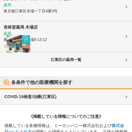
薬局
東京都江東区
木場一丁目4番3号
杏林堂薬局 木場店
薬局
東京都江東区
木場6-13-12
コーポ千代乃1F
江東区
の薬局一覧
各条件で他の医療機関を探す
COVID-19検査/治療
(
江東区
)
《掲載している情報についてのご注意》
掲載している各種情報は、ミーカンパニー株式会社および
株式会
社eヘルスケア
が調査した情報をもとにしています。 正確な情報掲