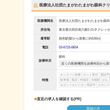
医療法人社団たまがわたまがわ眼科クリ
医療機関名
医療法人社団たまがわたまがわ眼科
所在地
東京都大田区南六郷2-21-9 クレッ
最寄駅
雑色駅
(駅から
南東に約630m
)
電話
03-6715-0654
眼科
診療科目
近くの医療機関を診療科目から探
オンライン診療
ネット受付
電話予
特徴
駐車場
英語
外国語
大病院
がん
セカンドオピニオン受診可
セカンド
直近の求人を確認する
[PR]
医師の方