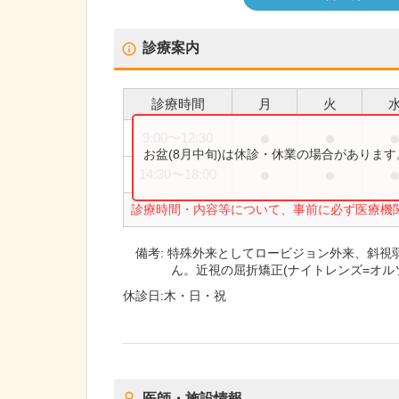
診療案内
診療時間
月
火
●
●
9:00
〜
12:30
お盆(8月中旬)は休診・休業の場合がありま
●
●
14:30
〜
18:00
診療時間・内容等について、事前に必ず医療機
備考:
特殊外来としてロービジョン外来、斜視
ん。近視の屈折矯正(ナイトレンズ=オル
休診日:
木・日・祝
医師・施設情報