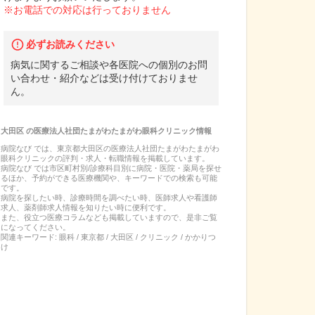
※お電話での対応は行っておりません
必ずお読みください
病気に関するご相談や各医院への個別のお問
い合わせ・紹介などは受け付けておりませ
ん。
大田区
の
医療法人社団たまがわたまがわ眼科クリニック
情報
病院なび では、
東京都
大田区
の
医療法人社団たまがわたまがわ
眼科クリニック
の
評判・求人・転職
情報を掲載しています。
病院なび では市区町村別/診療科目別に病院・医院・薬局を探せ
るほか、予約ができる医療機関や、キーワードでの検索も可能
です。
病院を探したい時、診療時間を調べたい時、医師求人や看護師
求人、薬剤師求人情報を知りたい時に便利です。
また、役立つ医療コラムなども掲載していますので、是非ご覧
になってください。
関連キーワード:
眼科 / 東京都 / 大田区 / クリニック / かかりつ
け