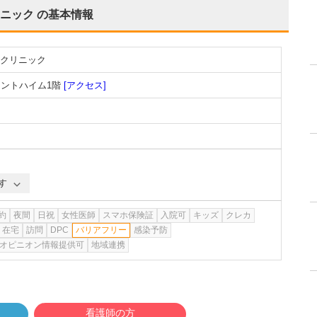
ニック
の基本情報
クリニック
セントハイム1階
[アクセス]
す
約
夜間
日祝
女性医師
スマホ保険証
入院可
キッズ
クレカ
在宅
訪問
DPC
バリアフリー
感染予防
オピニオン情報提供可
地域連携
看護師の方