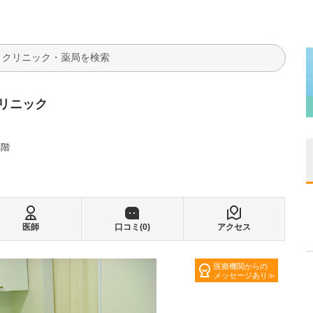
検索
リニック
1階
医師
口コミ(
0
)
アクセス
医療機関からの
メッセージあり