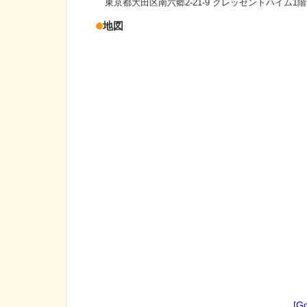
東京都大田区南六郷2-21-9 クレッセントハイム1階
地図
[G