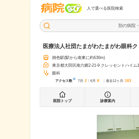
病院なび
人で選べる医院検索
医療法人社団たまがわたまがわ眼科ク
雑色駅
(駅から
南東に約630m
)
東京都大田区南六郷2-21-9 クレッセントハイム
眼科
※
2
8
183
アクセス数
7月
:
6月
:
過去12ヶ月:
医院トップ
診療案内