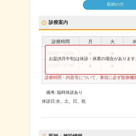
医師の方
診療案内
診療時間
月
火
●
●
10:00
〜
13:00
お盆(8月中旬)は休診・休業の場合がありま
●
●
14:00
〜
17:00
診療時間・内容等について、事前に必ず医療機
備考:
臨時休診あり
休診日:
水、土、日、祝