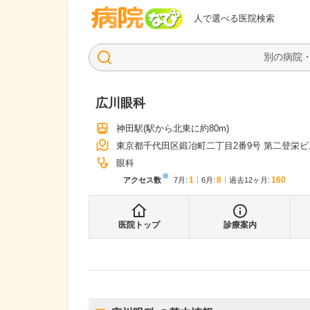
病院なび
人で選べる医院検索
広川眼科
神田駅
(駅から
北東に約80m
)
東京都千代田区鍛冶町二丁目2番9号 第二登栄ビ
眼科
※
1
8
160
アクセス数
7月
:
6月
:
過去12ヶ月:
医院トップ
診療案内