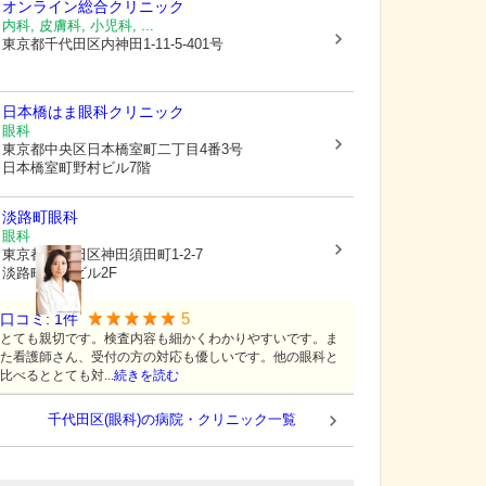
オンライン総合クリニック
内科, 皮膚科, 小児科, ...
東京都千代田区
内神田1-11-5-401号
日本橋はま眼科クリニック
眼科
東京都中央区
日本橋室町二丁目4番3号
日本橋室町野村ビル7階
淡路町眼科
眼科
東京都千代田区
神田須田町1-2-7
淡路町駅前ビル2F
5
口コミ:
1
件
とても親切です。検査内容も細かくわかりやすいです。ま
た看護師さん、受付の方の対応も優しいです。他の眼科と
比べるととても対...
続きを読む
千代田区(眼科)の病院・クリニック一覧