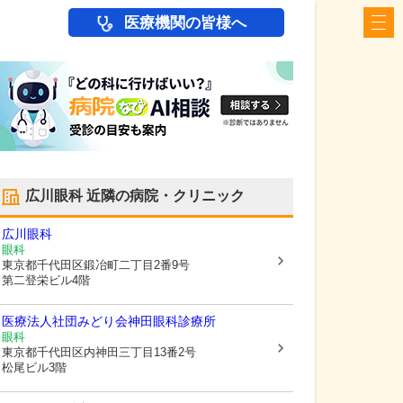
医療機関の皆様へ
広川眼科
近隣の病院・クリニック
広川眼科
眼科
東京都千代田区
鍛冶町二丁目2番9号
第二登栄ビル4階
医療法人社団みどり会神田眼科診療所
眼科
東京都千代田区
内神田三丁目13番2号
松尾ビル3階