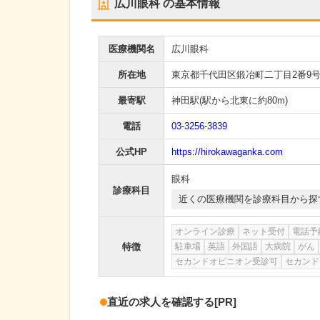
広川眼科
の基本情報
医療機関名
広川眼科
所在地
東京都千代田区鍛冶町二丁目2番9号
最寄駅
神田駅
(駅から
北東に約80m
)
電話
03-3256-3839
公式HP
https://hirokawaganka.com
眼科
診療科目
近くの医療機関を診療科目から探
オンライン診療
ネット受付
電話予
特徴
駐車場
英語
外国語
大病院
がん
セカンドオピニオン受診可
セカンド
直近の求人を確認する
[PR]