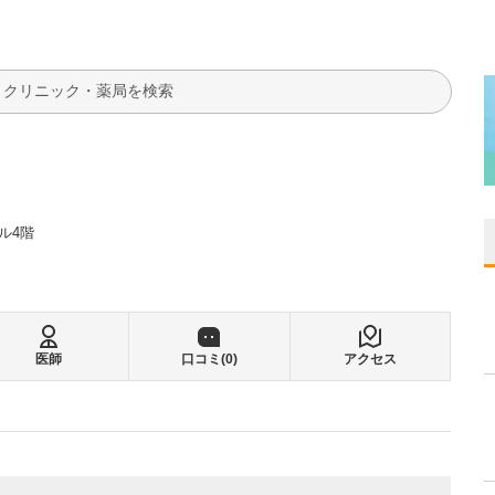
検索
ル4階
医師
口コミ(
0
)
アクセス