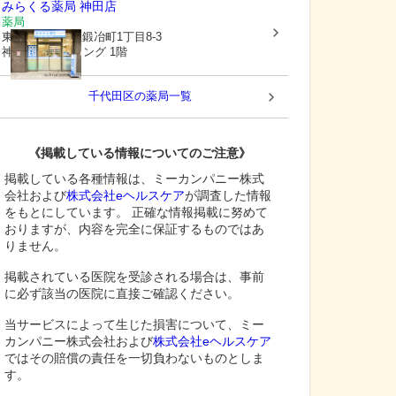
みらくる薬局 神田店
薬局
東京都千代田区
鍛冶町1丁目8-3
神田91ビルディング 1階
千代田区
の薬局一覧
《掲載している情報についてのご注意》
掲載している各種情報は、ミーカンパニー株式
会社および
株式会社eヘルスケア
が調査した情報
をもとにしています。 正確な情報掲載に努めて
おりますが、内容を完全に保証するものではあ
りません。
掲載されている医院を受診される場合は、事前
に必ず該当の医院に直接ご確認ください。
当サービスによって生じた損害について、ミー
カンパニー株式会社および
株式会社eヘルスケア
ではその賠償の責任を一切負わないものとしま
す。