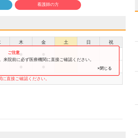
看護師の方
水
木
金
土
日
祝
●
●
す。来院前に必ず医療機関に直接ご確認ください。
●
●
×閉じる
関に直接ご確認ください。