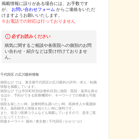
掲載情報に誤りがある場合には、お手数です
が、
お問い合わせフォーム
からご連絡をいただ
けますようお願いいたします。
※お電話での対応は行っておりません
必ずお読みください
病気に関するご相談や各医院への個別のお問
い合わせ・紹介などは受け付けておりませ
ん。
千代田区
の
広川眼科
情報
病院なび では、
東京都
千代田区
の
広川眼科
の
評判・求人・転職
情報を掲載しています。
病院なび では市区町村別/診療科目別に病院・医院・薬局を探せ
るほか、予約ができる医療機関や、キーワードでの検索も可能
です。
病院を探したい時、診療時間を調べたい時、医師求人や看護師
求人、薬剤師求人情報を知りたい時に便利です。
また、役立つ医療コラムなども掲載していますので、是非ご覧
になってください。
関連キーワード:
眼科 / 東京都 / 千代田区 / かかりつけ