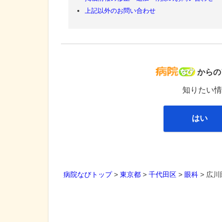
上記以外のお問い合わせ
病院な
からの
知りたい情
はい
病院なびトップ
>
東京都
>
千代田区
>
眼科
>
広川