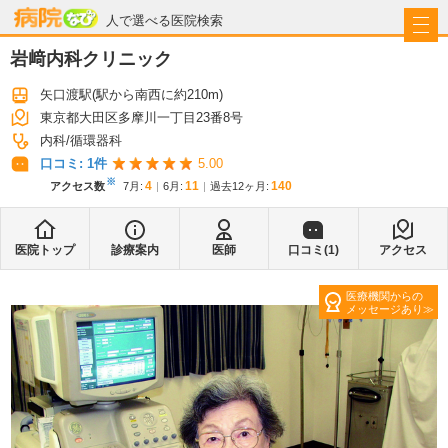
病院なび
人で選べる医院検索
岩﨑内科クリニック
矢口渡駅
(駅から
南西に約210m
)
東京都大田区多摩川一丁目23番8号
内科
循環器科
口コミ:
1
件
5.00
※
4
11
140
アクセス数
7月
:
6月
:
過去12ヶ月:
医院トップ
診療案内
医師
口コミ(
1
)
アクセス
医療機関からの
メッセージあり