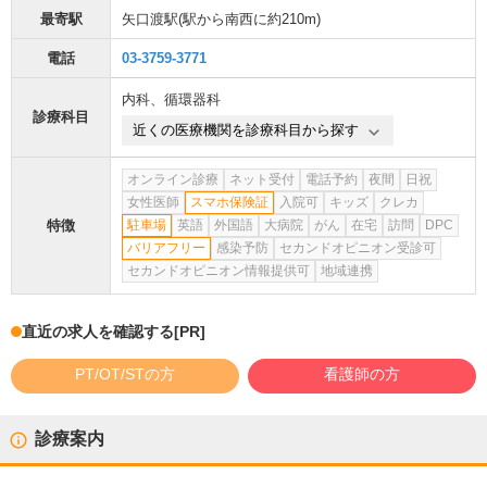
最寄駅
矢口渡駅
(駅から
南西に約210m
)
電話
03-3759-3771
内科
、
循環器科
診療科目
近くの医療機関を診療科目から探す
オンライン診療
ネット受付
電話予約
夜間
日祝
女性医師
スマホ保険証
入院可
キッズ
クレカ
特徴
駐車場
英語
外国語
大病院
がん
在宅
訪問
DPC
バリアフリー
感染予防
セカンドオピニオン受診可
セカンドオピニオン情報提供可
地域連携
直近の求人を確認する
[PR]
PT/OT/STの方
看護師の方
診療案内