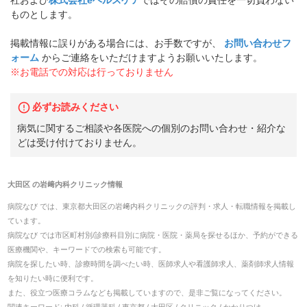
社および
株式会社eヘルスケア
ではその賠償の責任を一切負わない
ものとします。
掲載情報に誤りがある場合には、お手数ですが、
お問い合わせフ
ォーム
からご連絡をいただけますようお願いいたします。
※お電話での対応は行っておりません
必ずお読みください
病気に関するご相談や各医院への個別のお問い合わせ・紹介な
どは受け付けておりません。
大田区
の
岩﨑内科クリニック
情報
病院なび では、
東京都
大田区
の
岩﨑内科クリニック
の
評判・求人・転職
情報を掲載し
ています。
病院なび では市区町村別/診療科目別に病院・医院・薬局を探せるほか、予約ができる
医療機関や、キーワードでの検索も可能です。
病院を探したい時、診療時間を調べたい時、医師求人や看護師求人、薬剤師求人情報
を知りたい時に便利です。
また、役立つ医療コラムなども掲載していますので、是非ご覧になってください。
関連キーワード:
内科 / 循環器科 / 東京都 / 大田区 / クリニック / かかりつけ