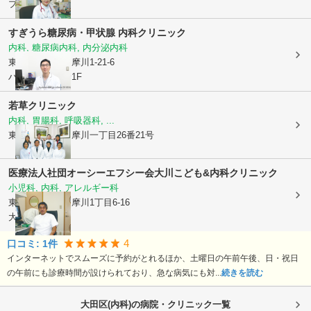
プチメゾン1F
すぎうら糖尿病・甲状腺 内科クリニック
内科, 糖尿病内科, 内分泌内科
東京都大田区
多摩川1-21-6
ハイライズ新倉1F
若草クリニック
内科, 胃腸科, 呼吸器科, ...
東京都大田区
多摩川一丁目26番21号
医療法人社団オーシーエフシー会
大川こども&内科クリニック
小児科, 内科, アレルギー科
東京都大田区
多摩川1丁目6-16
大川ビル1F
4
口コミ:
1
件
インターネットでスムーズに予約がとれるほか、土曜日の午前午後、日・祝日
の午前にも診療時間が設けられており、急な病気にも対...
続きを読む
大田区(内科)の病院・クリニック一覧