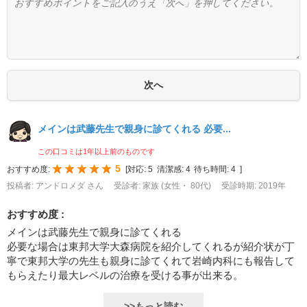
メインは武藤先生で親身に診てくれる 必要...
この口コミは1年以上前のものです
5
おすすめ度:
[
対応:
5
清潔感:
4
待ち時間:
4
]
投稿者: アンドロメダ さん
受診者: 家族 (女性・ 80代)
受診時期: 2019年
おすすめ度 :
メインは武藤先生で親身に診てくれる
必要な場合は東邦大学大森病院を紹介してくれるが紹介状が丁
寧で東邦大学の先生も親身に診てくれて岩崎内科にも報告して
もらえたり最大レベルの治療を受ける事が出来る。
>>もっと読む