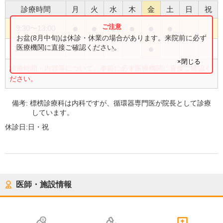
診療時間
月
火
水
木
金
土
日
祝
●
●
●
●
●
●
9:30
〜
13:00
お盆(8月中旬)は休診・休業の場合があります。来院前に必ず
●
●
●
●
医療機関に直接ご確認ください。
14:30
〜
18:00
×閉じる
診療時間・内容等について、事前に必ず医療機関に直接ご確認く
ださい。
備考:
標榜診療科は内科ですが、循環器専門医が院長として診療
しています。
休診日:
日・祝
医師・施設情報