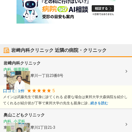
岩﨑内科クリニック
近隣の病院・クリニック
岩﨑内科クリニック
内科, 循環器科
東京都大田区
多摩川一丁目23番8号
5
口コミ:
1
件
メインは武藤先生で親身に診てくれる 必要な場合は東邦大学大森病院を紹介し
てくれるが紹介状が丁寧で東邦大学の先生も親身に診...
続きを読む
奥山こどもクリニック
内科, 小児科
東京都大田区
多摩川1丁目21-3