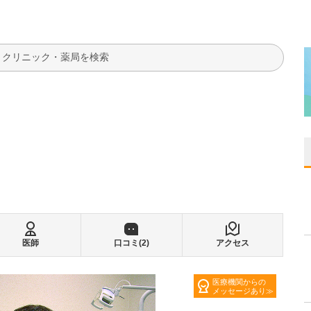
検索
医師
口コミ(
2
)
アクセス
医療機関からの
メッセージあり