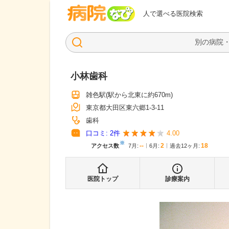
病院なび
人で選べる医院検索
小林歯科
雑色駅
(駅から
北東に約670m
)
東京都大田区東六郷1-3-11
歯科
口コミ:
2
件
4.00
※
--
2
18
アクセス数
7月
:
6月
:
過去12ヶ月:
医院トップ
診療案内