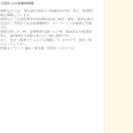
大田区
の
小林歯科
情報
病院なび では、
東京都
大田区
の
小林歯科
の
評判・求人・転職
情
報を掲載しています。
病院なび では市区町村別/診療科目別に病院・医院・薬局を探せ
るほか、予約ができる医療機関や、キーワードでの検索も可能
です。
病院を探したい時、診療時間を調べたい時、医師求人や看護師
求人、薬剤師求人情報を知りたい時に便利です。
また、役立つ医療コラムなども掲載していますので、是非ご覧
になってください。
関連キーワード:
歯科 / 東京都 / 大田区 / かかりつけ