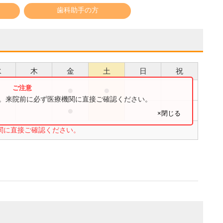
歯科助手の方
水
木
金
土
日
祝
●
●
●
す。来院前に必ず医療機関に直接ご確認ください。
●
●
×閉じる
関に直接ご確認ください。