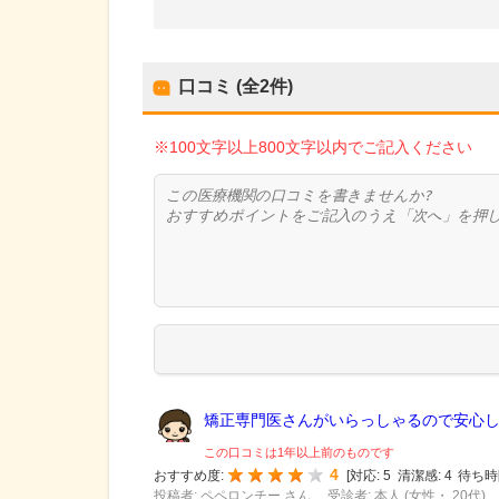
口コミ (全
2
件)
※100文字以上800文字以内でご記入ください
矯正専門医さんがいらっしゃるので安心して
この口コミは1年以上前のものです
4
おすすめ度:
[
対応:
5
清潔感:
4
待ち時
投稿者: ペペロンチー さん
受診者: 本人 (女性・ 20代)