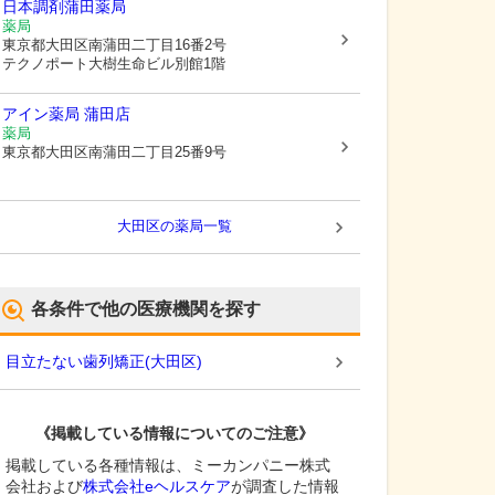
日本調剤蒲田薬局
薬局
東京都大田区
南蒲田二丁目16番2号
テクノポート大樹生命ビル別館1階
アイン薬局 蒲田店
薬局
東京都大田区
南蒲田二丁目25番9号
大田区
の薬局一覧
各条件で他の医療機関を探す
目立たない歯列矯正
(
大田区
)
《掲載している情報についてのご注意》
掲載している各種情報は、ミーカンパニー株式
会社および
株式会社eヘルスケア
が調査した情報