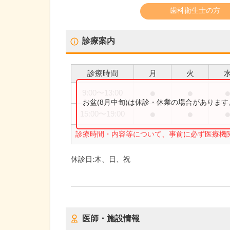
歯科衛生士の方
診療案内
診療時間
月
火
●
●
9:00
〜
13:00
お盆(8月中旬)は休診・休業の場合がありま
●
●
15:00
〜
19:00
診療時間・内容等について、事前に必ず医療機
休診日:
木、日、祝
医師・施設情報