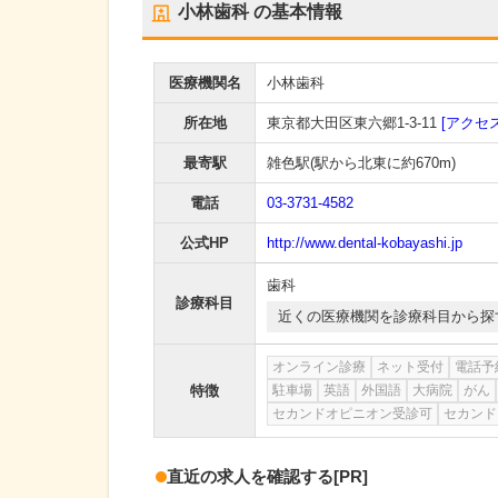
小林歯科
の基本情報
医療機関名
小林歯科
所在地
東京都大田区東六郷1-3-11
[アクセス
最寄駅
雑色駅
(駅から
北東に約670m
)
電話
03-3731-4582
公式HP
http://www.dental-kobayashi.jp
歯科
診療科目
近くの医療機関を診療科目から探
オンライン診療
ネット受付
電話予
特徴
駐車場
英語
外国語
大病院
がん
セカンドオピニオン受診可
セカンド
直近の求人を確認する
[PR]