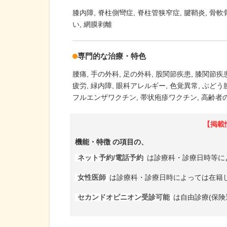
膝内障
脊柱側彎症
脊柱管狭窄症
腱鞘炎
骨軟
い
網膜剥離
専門的な治療・特色
腰痛
手の外科
足の外科
股関節疾患
膝関節疾
疲労
緑内障
眼科アレルギー
色覚異常
ぶどう
フルエンザワクチン
帯状疱疹ワクチン
高齢者の
【掲載
機能・特徴
の項目の、
ネット予約/電話予約
は診療科・診療日時等に
女性医師
は診療科・診療日時によっては在籍
セカンドオピニオン受診可能
は自由診療(保険