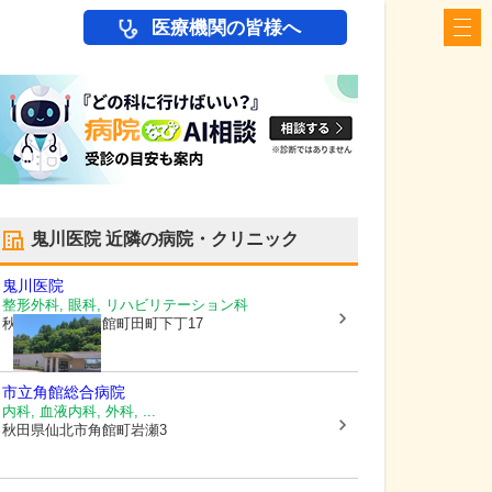
医療機関の皆様へ
鬼川医院
近隣の病院・クリニック
鬼川医院
整形外科, 眼科, リハビリテーション科
秋田県仙北市
角館町田町下丁17
市立角館総合病院
内科, 血液内科, 外科, ...
秋田県仙北市
角館町岩瀬3