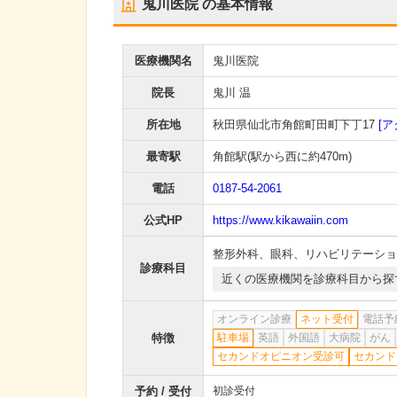
鬼川医院
の基本情報
医療機関名
鬼川医院
院長
鬼川 温
所在地
秋田県仙北市角館町田町下丁17
[ア
最寄駅
角館駅
(駅から
西に約470m
)
電話
0187-54-2061
公式HP
https://www.kikawaiin.com
整形外科
、
眼科
、
リハビリテーショ
診療科目
近くの医療機関を診療科目から探
オンライン診療
ネット受付
電話予
特徴
駐車場
英語
外国語
大病院
がん
セカンドオピニオン受診可
セカンド
予約 / 受付
初診受付