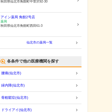
秋田県仙北市
角館町中菅沢92-30
アイン薬局 角館2号店
薬局
秋田県仙北市
角館町西田61-3
仙北市
の薬局一覧
各条件で他の医療機関を探す
腰痛
(
仙北市
)
緑内障
(
仙北市
)
骨粗鬆症
(
仙北市
)
ドライアイ
(
仙北市
)