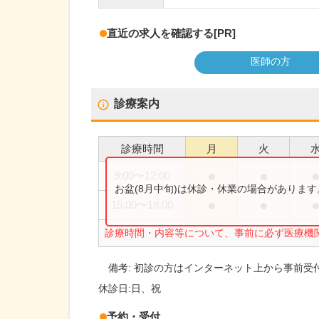
直近の求人を確認する
[PR]
医師の方
診療案内
診療時間
月
火
●
●
9:00
〜
12:00
お盆(8月中旬)は休診・休業の場合がありま
●
●
15:00
〜
18:00
診療時間・内容等について、事前に必ず医療機
備考:
初診の方はインターネット上から事前受
休診日:
日、祝
予約・受付