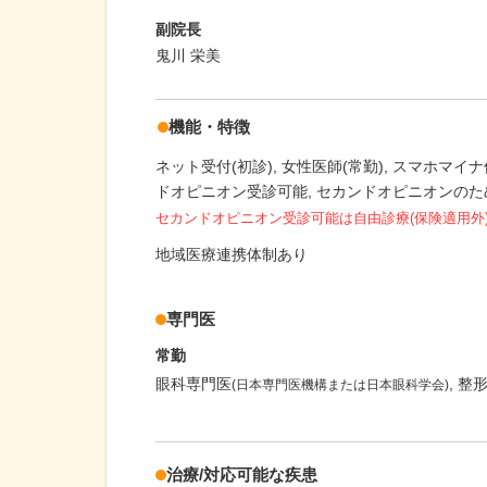
副院長
鬼川 栄美
機能・特徴
ネット受付(初診)
女性医師(常勤)
スマホマイナ
ドオピニオン受診可能
セカンドオピニオンのた
セカンドオピニオン受診可能
は自由診療(保険適用外
地域医療連携体制あり
専門医
常勤
眼科専門医
整
(日本専門医機構または日本眼科学会)
治療/対応可能な疾患