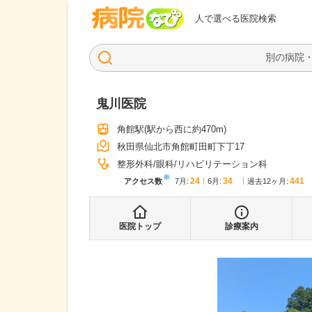
病院なび
人で選べる医院検索
鬼川医院
角館駅
(駅から
西に約470m
)
秋田県仙北市角館町田町下丁17
整形外科
眼科
リハビリテーション科
※
24
34
441
アクセス数
7月
:
6月
:
過去12ヶ月:
医院トップ
診療案内