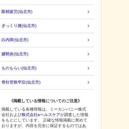
眼精疲労
(
仙北市
)
ぎっくり腰
(
仙北市
)
白内障
(
仙北市
)
腱鞘炎
(
仙北市
)
ものもらい
(
仙北市
)
脊柱管狭窄症
(
仙北市
)
《掲載している情報についてのご注意》
掲載している各種情報は、ミーカンパニー株式
会社および
株式会社eヘルスケア
が調査した情報
をもとにしています。 正確な情報掲載に努めて
おりますが、内容を完全に保証するものではあ