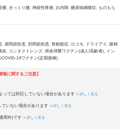
骨腫
ぎっくり腰
神経性疼痛
白内障
糖尿病網膜症
ものもら
患
肩関節疾患
肘関節疾患
骨粗鬆症
ロコモ
ドライアイ
眼精
膜炎
コンタクトレンズ
肺炎球菌ワクチン(成人/高齢者)
イン
COVID-19ワクチン(定期接種)
情報に関するご注意】
よっては対応していない場合があります
詳しく見る
していない場合があります
詳しく見る
適用外)です
詳しく見る