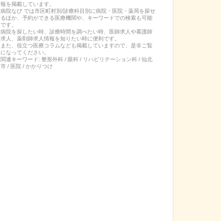
報を掲載しています。
病院なび では市区町村別/診療科目別に病院・医院・薬局を探せ
るほか、予約ができる医療機関や、キーワードでの検索も可能
です。
病院を探したい時、診療時間を調べたい時、医師求人や看護師
求人、薬剤師求人情報を知りたい時に便利です。
また、役立つ医療コラムなども掲載していますので、是非ご覧
になってください。
関連キーワード:
整形外科 / 眼科 / リハビリテーション科 / 仙北
市 / 医院 / かかりつけ