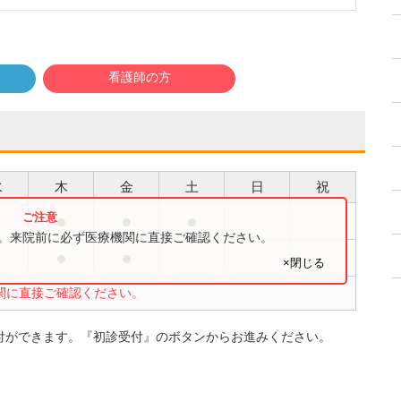
看護師の方
水
木
金
土
日
祝
●
●
●
●
す。来院前に必ず医療機関に直接ご確認ください。
●
●
●
×閉じる
関に直接ご確認ください。
付ができます。『初診受付』のボタンからお進みください。