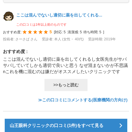
ここは混んでないし適切に薬を出してくれる...
この口コミは1年以上前のものです
5
おすすめ度:
[
対応:
5
清潔感:
5
待ち時間:
5
]
投稿者: さーさば さん
受診者: 本人 (女性・ 40代)
受診時期: 2019年
おすすめ度 :
ここは混んでないし適切に薬を出してくれるし女医先生がサバ
サバしていてしかも適切で良いと思う なぜ混まないかが不思議
nこれを機に混むのは嫌だがオススメしたいクリニックです
>>もっと読む
≫この口コミにコメントする(医療機関の方向け)
山王眼科クリニックの口コミ(1件)をすべて見る