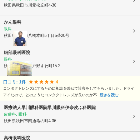
秋田県秋田市
川元松丘町4-30
かん眼科
眼科
秋田県秋田市
八橋本町5丁目5番20号
細部眼科医院
眼科
秋田県秋田市
保戸野すわ町15-2
4
口コミ:
1
件
コンタクトレンズにするために相談を兼ねて診察をしてもらいました。ドライ
アイなので、どのようなコンタクトレンズが良いのか不...
続きを読む
医療法人早川眼科医院
早川眼科伊奈皮ふ科医院
皮膚科, 眼科
秋田県秋田市
南通亀の町4-36
高橋眼科医院