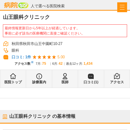
病院なび
人で選べる医院検索
山王眼科クリニック
最終情報更新日から5年以上が経過しています。
事前に必ず該当の医療機関に直接ご確認ください。
秋田県秋田市山王中園町10-27
眼科
口コミ:
1
件
5.00
※
75
42
1,434
アクセス数
7月
:
6月
:
過去12ヶ月:
医院トップ
診療案内
医師
口コミ(
1
)
アクセス
山王眼科クリニック
の基本情報