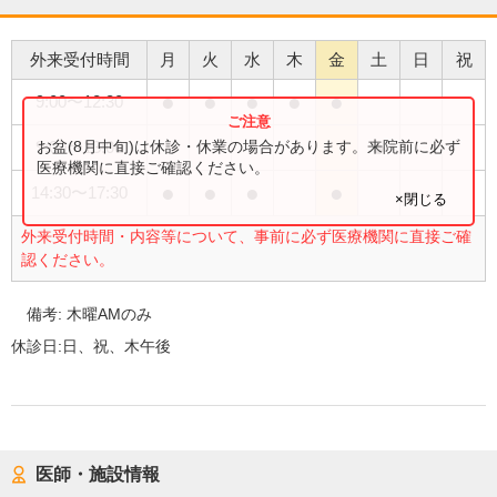
外来受付時間
月
火
水
木
金
土
日
祝
●
●
●
●
●
9:00
〜
12:30
●
お盆(8月中旬)は休診・休業の場合があります。来院前に必ず
9:00
〜
13:00
医療機関に直接ご確認ください。
●
●
●
●
14:30
〜
17:30
×閉じる
外来受付時間・内容等について、事前に必ず医療機関に直接ご確
認ください。
備考:
木曜AMのみ
休診日:
日、祝、木午後
医師・施設情報