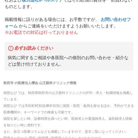
ものとします。
掲載情報に誤りがある場合には、お手数ですが、
お問い合わせフ
ォーム
からご連絡をいただけますようお願いいたします。
※お電話での対応は行っておりません
必ずお読みください
病気に関するご相談や各医院への個別のお問い合わせ・紹介な
どは受け付けておりません。
秋田市
の
医療法人櫻会 山王眼科クリニック
情報
病院なび では、
秋田県
秋田市
の
山王眼科クリニック
の
評判・求人・転職
情報を掲載し
ています。
病院なび では市区町村別/診療科目別に病院・医院・薬局を探せるほか、予約ができる
医療機関や、キーワードでの検索も可能です。
病院を探したい時、診療時間を調べたい時、医師求人や看護師求人、薬剤師求人情報
を知りたい時に便利です。
また、役立つ医療コラムなども掲載していますので、是非ご覧になってください。
関連キーワード:
眼科 / 秋田県 / 秋田市 / クリニック / かかりつけ