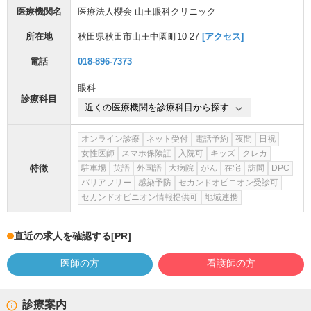
医療機関名
医療法人櫻会 山王眼科クリニック
所在地
秋田県秋田市山王中園町10-27
[アクセス]
電話
018-896-7373
眼科
診療科目
近くの医療機関を診療科目から探す
オンライン診療
ネット受付
電話予約
夜間
日祝
女性医師
スマホ保険証
入院可
キッズ
クレカ
特徴
駐車場
英語
外国語
大病院
がん
在宅
訪問
DPC
バリアフリー
感染予防
セカンドオピニオン受診可
セカンドオピニオン情報提供可
地域連携
直近の求人を確認する
[PR]
医師の方
看護師の方
診療案内