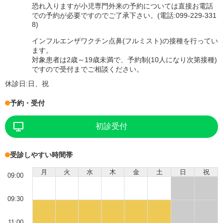
恐れ入りますが小児専門外来の予約については直接お電話
での予約が必要ですのでご了承下さい。(電話:099-229-331
8)
インフルエンザワクチン点鼻(フルミスト)の接種を行ってい
ます。
対象患者は2歳～19歳未満で、予約制(10人になり次第接種)
ですので受付までご相談ください。
休診日:
日、祝
予約・受付
初診受付
受診しやすい時間帯
月
火
水
木
金
土
日
祝
09:00
09:30
11:00