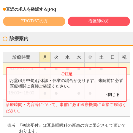
直近の求人を確認する
[PR]
PT/OT/STの方
看護師の方
診療案内
診療時間
月
火
水
木
金
土
日
祝
●
●
●
●
●
●
9:00
〜
12:45
●
お盆(8月中旬)は休診・休業の場合があります。来院前に必ず
15:00
〜
16:30
医療機関に直接ご確認ください。
●
●
●
●
15:00
〜
18:00
×閉じる
診療時間・内容等について、事前に必ず医療機関に直接ご確認く
ださい。
備考:
『初診受付』は耳鼻咽喉科の新患の方に限定させて頂いて
おります。