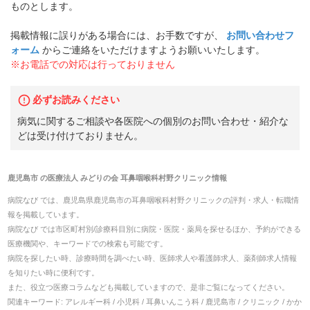
ものとします。
掲載情報に誤りがある場合には、お手数ですが、
お問い合わせフ
ォーム
からご連絡をいただけますようお願いいたします。
※お電話での対応は行っておりません
必ずお読みください
病気に関するご相談や各医院への個別のお問い合わせ・紹介な
どは受け付けておりません。
鹿児島市
の
医療法人 みどりの会 耳鼻咽喉科村野クリニック
情報
病院なび では、
鹿児島県
鹿児島市
の
耳鼻咽喉科村野クリニック
の
評判・求人・転職
情
報を掲載しています。
病院なび では市区町村別/診療科目別に病院・医院・薬局を探せるほか、予約ができる
医療機関や、キーワードでの検索も可能です。
病院を探したい時、診療時間を調べたい時、医師求人や看護師求人、薬剤師求人情報
を知りたい時に便利です。
また、役立つ医療コラムなども掲載していますので、是非ご覧になってください。
関連キーワード:
アレルギー科 / 小児科 / 耳鼻いんこう科 / 鹿児島市 / クリニック / かか