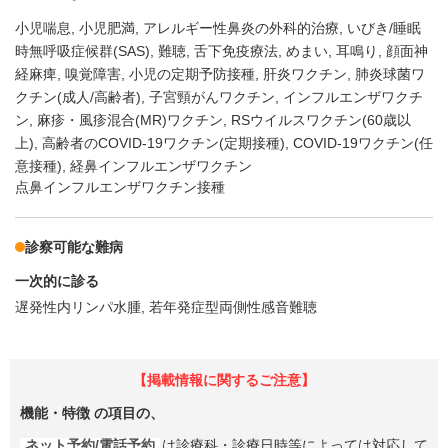
小児喘息
小児肥満
アレルギー性鼻炎の外科的治療
いびき/睡眠
時無呼吸症候群(SAS)
難聴
舌下免疫療法
めまい
耳鳴り
顔面神
経麻痺
嗅覚障害
小児の定期予防接種
肝炎ワクチン
肺炎球菌ワ
クチン(成人/高齢者)
子宮頸がんワクチン
インフルエンザワクチ
ン
麻疹・風疹混合(MR)ワクチン
RSウイルスワクチン(60歳以
上)
高齢者のCOVID-19ワクチン(定期接種)
COVID-19ワクチン(任
意接種)
経鼻インフルエンザワクチン
点鼻インフルエンザワクチン接種
診察可能な難病
一次的に診る
遅発性内リンパ水腫
若年発症型両側性感音難聴
【掲載情報に関するご注意】
機能・特徴
の項目の、
ネット予約/電話予約
は診療科・診療日時等によっては対応して