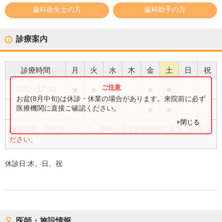
歯科衛生士の方
歯科助手の方
診療案内
診療時間
月
火
水
木
金
土
日
祝
●
●
●
●
●
9:00
〜
12:30
お盆(8月中旬)は休診・休業の場合があります。来院前に必ず
●
●
●
●
●
医療機関に直接ご確認ください。
14:00
〜
18:00
×閉じる
診療時間・内容等について、事前に必ず医療機関に直接ご確認く
ださい。
休診日:
木、日、祝
医師・施設情報