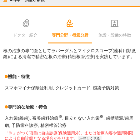
ドクター紹介
専門分野・得意分野
施設・設備の特徴
根の治療の専門医としてラバーダムとマイクロスコープ(歯科用顕微
鏡)による清潔で精密な根の治療(精密根管治療)を実践しています。
機能・特徴
スマホマイナ保険証利用
クレジットカード
感染予防対策
専門的な治療・特色
※
※
入れ歯(義歯)
審美歯科治療
目立たない入れ歯
歯槽膿漏/歯周
病
予防歯科診療
精密根管治療
「※」がつく項目は自由診療(保険適用外)、または治療内容や適用制限
により自由診療となる場合があります。
詳しく見る