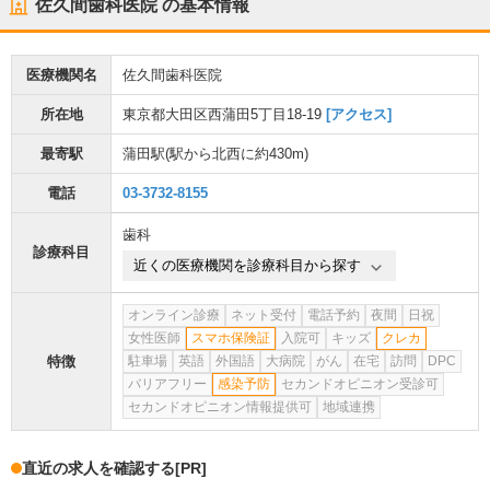
佐久間歯科医院
の基本情報
医療機関名
佐久間歯科医院
所在地
東京都大田区西蒲田5丁目18-19
[アクセス]
最寄駅
蒲田駅
(駅から
北西に約430m
)
電話
03-3732-8155
歯科
診療科目
近くの医療機関を診療科目から探す
オンライン診療
ネット受付
電話予約
夜間
日祝
女性医師
スマホ保険証
入院可
キッズ
クレカ
特徴
駐車場
英語
外国語
大病院
がん
在宅
訪問
DPC
バリアフリー
感染予防
セカンドオピニオン受診可
セカンドオピニオン情報提供可
地域連携
直近の求人を確認する
[PR]