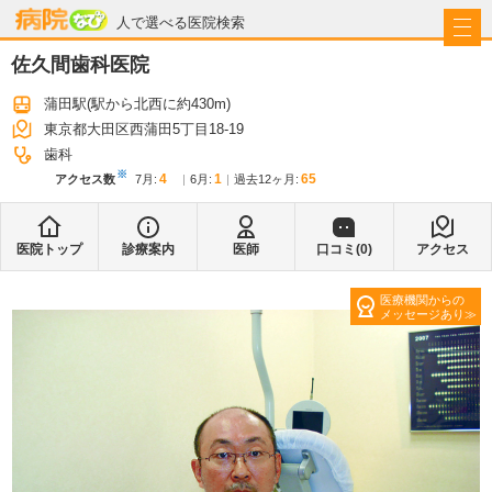
病院なび
人で選べる医院検索
佐久間歯科医院
蒲田駅
(駅から
北西に約430m
)
東京都大田区西蒲田5丁目18-19
歯科
※
4
1
65
アクセス数
7月
:
6月
:
過去12ヶ月:
医院トップ
診療案内
医師
口コミ(
0
)
アクセス
医療機関からの
メッセージあり