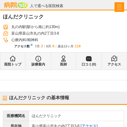
病院なび
人で選べる医院検索
ほんだクリニック
丸の内駅
(駅から
南に約130m
)
富山県富山市丸の内2丁目3-8
心療内科
精神科
※
2
8
116
アクセス数
7月
:
6月
:
過去12ヶ月:
医院トップ
診療案内
医師
口コミ(
0
)
アクセス
ほんだクリニック
の基本情報
医療機関名
ほんだクリニック
所在地
富山県富山市丸の内2丁目3-8
[アクセス]