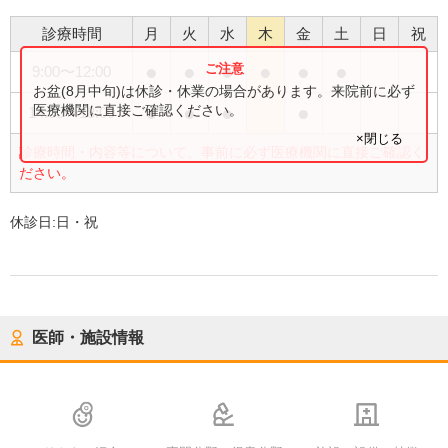
診療時間
月
火
水
木
金
土
日
祝
●
●
●
●
●
●
9:00
〜
12:00
お盆(8月中旬)は休診・休業の場合があります。来院前に必ず
●
●
●
●
医療機関に直接ご確認ください。
14:00
〜
18:00
×閉じる
診療時間・内容等について、事前に必ず医療機関に直接ご確認く
ださい。
休診日:
日・祝
医師・施設情報