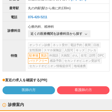
最寄駅
丸の内駅
(駅から
南に約130m
)
電話
076-420-5211
心療内科
、
精神科
診療科目
近くの医療機関を診療科目から探す
オンライン診療
ネット受付
電話予約
夜間
日祝
女性医師
スマホ保険証
入院可
キッズ
クレカ
特徴
駐車場
英語
外国語
大病院
がん
在宅
訪問
DPC
バリアフリー
感染予防
セカンドオピニオン受診可
セカンドオピニオン情報提供可
地域連携
直近の求人を確認する
[PR]
医師の方
看護師の方
診療案内