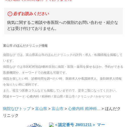
必ずお読みください
病気に関するご相談や各医院への個別のお問い合わせ・紹介な
どは受け付けておりません。
富山市
の
ほんだクリニック
情報
病院なび では、
富山県
富山市
の
ほんだクリニック
の
評判・求人・転職
情報を掲載して
います。
病院なび では市区町村別/診療科目別に病院・医院・薬局を探せるほか、予約ができる
医療機関や、キーワードでの検索も可能です。
病院を探したい時、診療時間を調べたい時、医師求人や看護師求人、薬剤師求人情報
を知りたい時に便利です。
また、役立つ医療コラムなども掲載していますので、是非ご覧になってください。
関連キーワード:
心療内科 / 精神科 / 富山県 / 富山市 / クリニック / かかりつけ
病院なびトップ
>
富山県
>
富山市
>
心療内科
精神科
... >
ほんだク
リニック