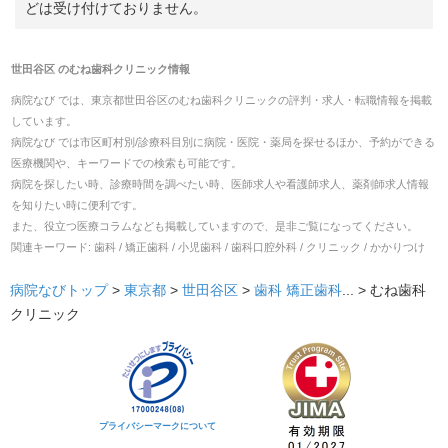
どは受け付けておりません。
世田谷区
の
むね歯科クリニック
情報
病院なび では、
東京都
世田谷区
の
むね歯科クリニック
の
評判・求人・転職
情報を掲載
しています。
病院なび では市区町村別/診療科目別に病院・医院・薬局を探せるほか、予約ができる
医療機関や、キーワードでの検索も可能です。
病院を探したい時、診療時間を調べたい時、医師求人や看護師求人、薬剤師求人情報
を知りたい時に便利です。
また、役立つ医療コラムなども掲載していますので、是非ご覧になってください。
関連キーワード:
歯科 / 矯正歯科 / 小児歯科 / 歯科口腔外科 / クリニック / かかりつけ
病院なびトップ
>
東京都
>
世田谷区
>
歯科
矯正歯科
... >
むね歯科
クリニック
プライバシーマークについて