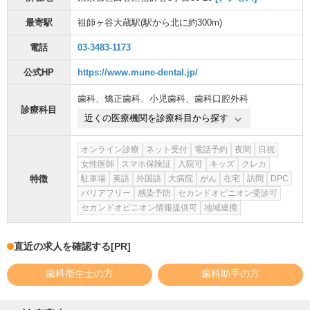
最寄駅
祖師ヶ谷大蔵駅
(駅から
北に約300m
)
電話
03-3483-1173
公式HP
https://www.mune-dental.jp/
歯科
、
矯正歯科
、
小児歯科
、
歯科口腔外科
診療科目
近くの医療機関を診療科目から探す
オンライン診療
ネット受付
電話予約
夜間
日祝
女性医師
スマホ保険証
入院可
キッズ
クレカ
特徴
駐車場
英語
外国語
大病院
がん
在宅
訪問
DPC
バリアフリー
感染予防
セカンドオピニオン受診可
セカンドオピニオン情報提供可
地域連携
直近の求人を確認する
[PR]
歯科衛生士の方
歯科助手の方