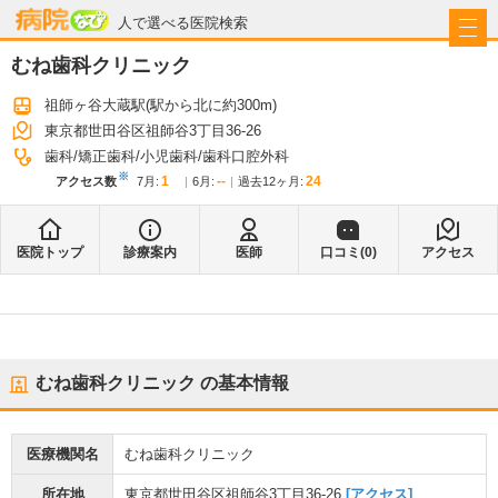
病院なび
人で選べる医院検索
むね歯科クリニック
祖師ヶ谷大蔵駅
(駅から
北に約300m
)
東京都世田谷区祖師谷3丁目36-26
歯科
矯正歯科
小児歯科
歯科口腔外科
※
1
--
24
アクセス数
7月
:
6月
:
過去12ヶ月:
医院トップ
診療案内
医師
口コミ(
0
)
アクセス
むね歯科クリニック
の基本情報
医療機関名
むね歯科クリニック
所在地
東京都世田谷区祖師谷3丁目36-26
[アクセス]