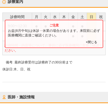
診療案内
診療時間
月
火
水
木
金
土
日
祝
●
●
●
●
●
9:00
〜
12:30
お盆(8月中旬)は休診・休業の場合があります。来院前に必ず
●
●
●
●
●
医療機関に直接ご確認ください。
14:00
〜
18:30
×閉じる
診療時間・内容等について、事前に必ず医療機関に直接ご確認く
ださい。
備考:
最終診療受付は診療終了の30分前まで
休診日:
木、日、祝
医師・施設情報