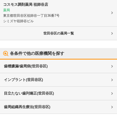
コスモス調剤薬局 祖師谷店
薬局
東京都世田谷区
祖師谷一丁目36番7号
シミズヤ祖師谷ビル
世田谷区
の薬局一覧
各条件で他の医療機関を探す
歯槽膿漏/歯周病
(
世田谷区
)
インプラント
(
世田谷区
)
目立たない歯列矯正
(
世田谷区
)
歯周組織再生療法
(
世田谷区
)