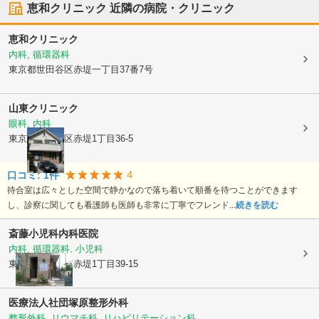
恵和クリニック
近隣の病院・クリニック
恵和クリニック
内科, 循環器科
東京都世田谷区
赤堤一丁目37番7号
山東クリニック
眼科, 内科
東京都世田谷区
赤堤1丁目36-5
4
口コミ:
1
件
待合室は広々とした空間で静かなので落ち着いて順番を待つことができます
し、診察に関しても看護師も医師も非常に丁寧でフレンド...
続きを読む
斎藤小児科内科医院
内科, 循環器科, 小児科
東京都世田谷区
赤堤1丁目39-15
医療法人社団
塚原整形外科
整形外科, リウマチ科, リハビリテーション科, ...