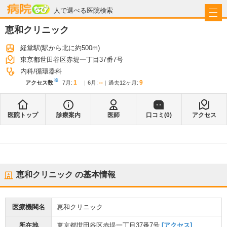
病院なび
人で選べる医院検索
恵和クリニック
経堂駅
(駅から
北に約500m
)
東京都世田谷区赤堤一丁目37番7号
内科
循環器科
※
1
--
9
アクセス数
7月
:
6月
:
過去12ヶ月:
医院トップ
診療案内
医師
口コミ(
0
)
アクセス
恵和クリニック
の基本情報
医療機関名
恵和クリニック
所在地
東京都世田谷区赤堤一丁目37番7号
[アクセス]