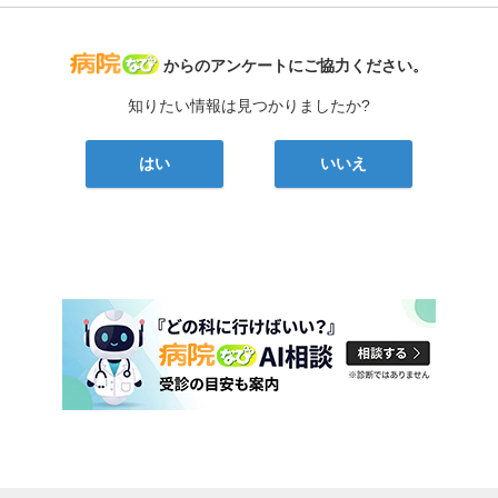
病院なび
からのアンケートにご協力ください。
知りたい情報は見つかりましたか?
はい
いいえ