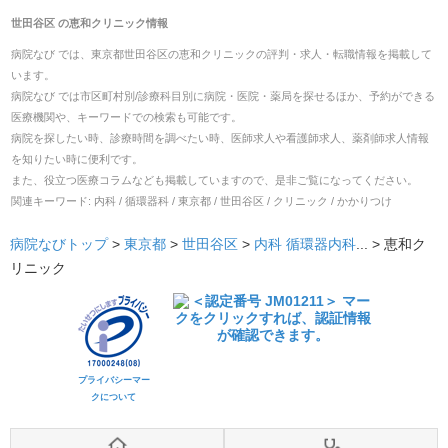
世田谷区
の
恵和クリニック
情報
病院なび では、
東京都
世田谷区
の
恵和クリニック
の
評判・求人・転職
情報を掲載して
います。
病院なび では市区町村別/診療科目別に病院・医院・薬局を探せるほか、予約ができる
医療機関や、キーワードでの検索も可能です。
病院を探したい時、診療時間を調べたい時、医師求人や看護師求人、薬剤師求人情報
を知りたい時に便利です。
また、役立つ医療コラムなども掲載していますので、是非ご覧になってください。
関連キーワード:
内科 / 循環器科 / 東京都 / 世田谷区 / クリニック / かかりつけ
病院なびトップ
>
東京都
>
世田谷区
>
内科
循環器内科
... >
恵和ク
リニック
プライバシーマー
クについて