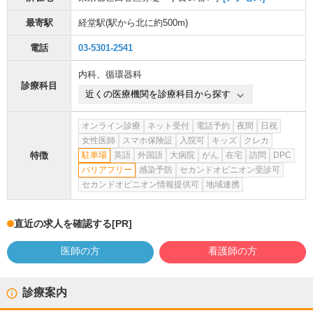
最寄駅
経堂駅
(駅から
北に約500m
)
電話
03-5301-2541
内科
、
循環器科
診療科目
近くの医療機関を診療科目から探す
オンライン診療
ネット受付
電話予約
夜間
日祝
女性医師
スマホ保険証
入院可
キッズ
クレカ
特徴
駐車場
英語
外国語
大病院
がん
在宅
訪問
DPC
バリアフリー
感染予防
セカンドオピニオン受診可
セカンドオピニオン情報提供可
地域連携
直近の求人を確認する
[PR]
医師の方
看護師の方
診療案内