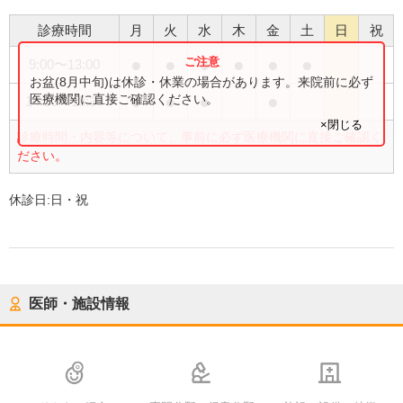
診療時間
月
火
水
木
金
土
日
祝
●
●
●
●
●
●
9:00
〜
13:00
お盆(8月中旬)は休診・休業の場合があります。来院前に必ず
●
●
●
●
医療機関に直接ご確認ください。
14:30
〜
18:30
×閉じる
診療時間・内容等について、事前に必ず医療機関に直接ご確認く
ださい。
休診日:
日・祝
医師・施設情報