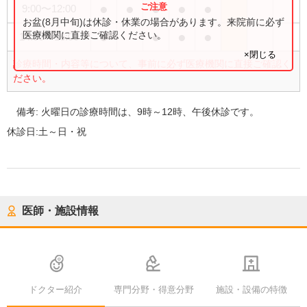
●
●
●
●
●
9:00
〜
12:00
お盆(8月中旬)は休診・休業の場合があります。来院前に必ず
●
●
●
●
医療機関に直接ご確認ください。
14:00
〜
16:00
×閉じる
診療時間・内容等について、事前に必ず医療機関に直接ご確認く
ださい。
備考:
火曜日の診療時間は、9時～12時、午後休診です。
休診日:
土～日・祝
医師・施設情報
ドクター紹介
専門分野・得意分野
施設・設備の特徴