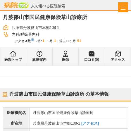
病院なび
人で選べる医院検索
丹波篠山市国民健康保険草山診療所
兵庫県丹波篠山市本郷108-1
内科
呼吸器内科
※
1
1
51
アクセス数
7月
:
6月
:
過去12ヶ月:
医院トップ
診療案内
医師
口コミ(
0
)
アクセス
丹波篠山市国民健康保険草山診療所
の基本情報
医療機関名
丹波篠山市国民健康保険草山診療所
所在地
兵庫県丹波篠山市本郷108-1
[アクセス]