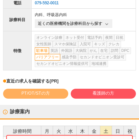
電話
079-592-0011
内科
、
呼吸器内科
診療科目
近くの医療機関を診療科目から探す
オンライン診療
ネット受付
電話予約
夜間
日祝
女性医師
スマホ保険証
入院可
キッズ
クレカ
特徴
駐車場
英語
外国語
大病院
がん
在宅
訪問
DPC
バリアフリー
感染予防
セカンドオピニオン受診可
セカンドオピニオン情報提供可
地域連携
直近の求人を確認する
[PR]
PT/OT/STの方
看護師の方
診療案内
診療時間
月
火
水
木
金
土
日
祝