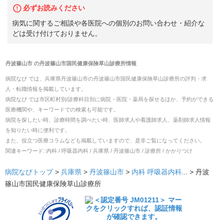
必ずお読みください
病気に関するご相談や各医院への個別のお問い合わせ・紹介な
どは受け付けておりません。
丹波篠山市
の
丹波篠山市国民健康保険草山診療所
情報
病院なび では、
兵庫県
丹波篠山市
の
丹波篠山市国民健康保険草山診療所
の
評判・求
人・転職
情報を掲載しています。
病院なび では市区町村別/診療科目別に病院・医院・薬局を探せるほか、予約ができる
医療機関や、キーワードでの検索も可能です。
病院を探したい時、診療時間を調べたい時、医師求人や看護師求人、薬剤師求人情報
を知りたい時に便利です。
また、役立つ医療コラムなども掲載していますので、是非ご覧になってください。
関連キーワード:
内科 / 呼吸器内科 / 兵庫県 / 丹波篠山市 / 診療所 / かかりつけ
病院なびトップ
>
兵庫県
>
丹波篠山市
>
内科
呼吸器内科
... >
丹波
篠山市国民健康保険草山診療所