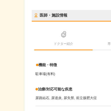
医師・施設情報
ドクター紹介
専
機能・特徴
駐車場(有料)
治療/対応可能な疾患
尿路結石
尿道炎
尿失禁
前立腺肥大症