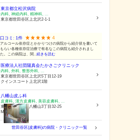
東京都立松沢病院
内科, 神経内科, 精神科, ...
東京都世田谷区
上北沢2-1-1
4
口コミ:
1
件
アルコール依存症とかかりつけの病院から紹介状を書いて
もらい各種依存症治療で有名なこの病院も紹介されまし
た。この病院は、関...
続きを読む
医療法人社団陽真会
たかさごクリニック
内科, 外科, 整形外科, ...
東京都世田谷区
上北沢5丁目12-19
クインスコート上北沢1階
八幡山皮ふ科
皮膚科, 漢方皮膚科, 美容皮膚科, ...
東京都世田谷区
八幡山3丁目32-25
MYビル3F
世田谷区(皮膚科)の病院・クリニック一覧