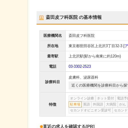
斎田皮フ科医院
の基本情報
医療機関名
斎田皮フ科医院
所在地
東京都世田谷区上北沢3丁目32-3
[
最寄駅
上北沢駅
(駅から
南東に約120m
)
電話
03-3302-2523
皮膚科
、
泌尿器科
診療科目
近くの医療機関を診療科目から探
オンライン診療
ネット受付
電話予
特徴
駐車場
英語
外国語
大病院
がん
セカンドオピニオン受診可
セカンド
直近の求人を確認する
[PR]