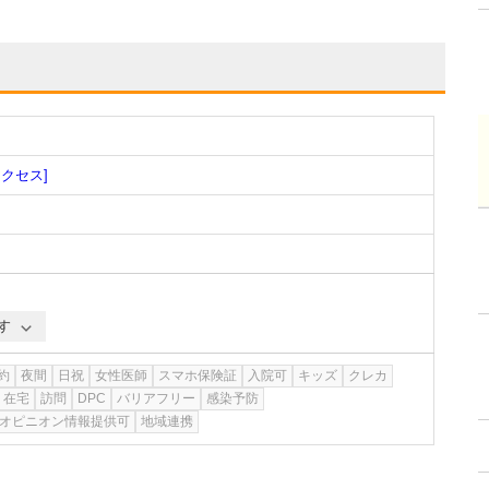
アクセス]
す
約
夜間
日祝
女性医師
スマホ保険証
入院可
キッズ
クレカ
在宅
訪問
DPC
バリアフリー
感染予防
オピニオン情報提供可
地域連携