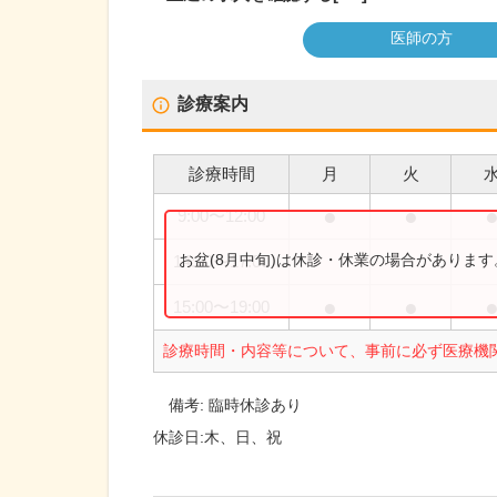
医師の方
診療案内
診療時間
月
火
●
●
9:00
〜
12:00
お盆(8月中旬)は休診・休業の場合がありま
14:30
〜
17:00
●
●
15:00
〜
19:00
診療時間・内容等について、事前に必ず医療機
備考:
臨時休診あり
休診日:
木、日、祝