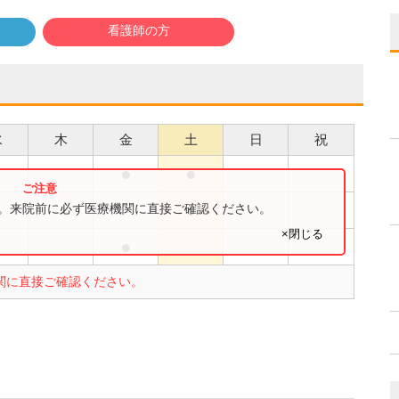
看護師の方
水
木
金
土
日
祝
●
●
●
●
す。来院前に必ず医療機関に直接ご確認ください。
×閉じる
●
●
関に直接ご確認ください。