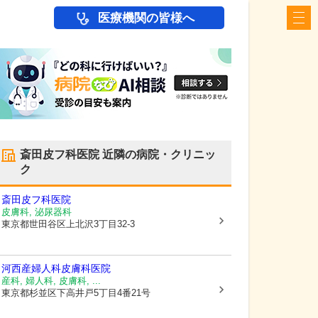
医療機関の皆様へ
斎田皮フ科医院
近隣の病院・クリニッ
ク
斎田皮フ科医院
皮膚科, 泌尿器科
東京都世田谷区
上北沢3丁目32-3
河西産婦人科皮膚科医院
産科, 婦人科, 皮膚科, ...
東京都杉並区
下高井戸5丁目4番21号