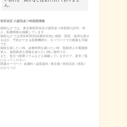
ん。
世田谷区
の
斎田皮フ科医院
情報
病院なび では、
東京都
世田谷区
の
斎田皮フ科医院
の
評判・求
人・転職
情報を掲載しています。
病院なび では市区町村別/診療科目別に病院・医院・薬局を探せ
るほか、予約ができる医療機関や、キーワードでの検索も可能
です。
病院を探したい時、診療時間を調べたい時、医師求人や看護師
求人、薬剤師求人情報を知りたい時に便利です。
また、役立つ医療コラムなども掲載していますので、是非ご覧
になってください。
関連キーワード:
皮膚科 / 泌尿器科 / 東京都 / 世田谷区 / 医院 /
かかりつけ