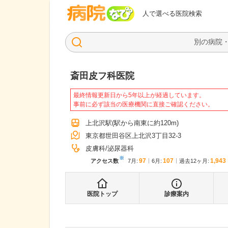
病院なび
人で選べる医院検索
斎田皮フ科医院
最終情報更新日から5年以上が経過しています。
事前に必ず該当の医療機関に直接ご確認ください。
上北沢駅
(駅から
南東に約120m
)
東京都世田谷区上北沢3丁目32-3
皮膚科
泌尿器科
※
97
107
1,943
アクセス数
7月
:
6月
:
過去12ヶ月:
医院トップ
診療案内