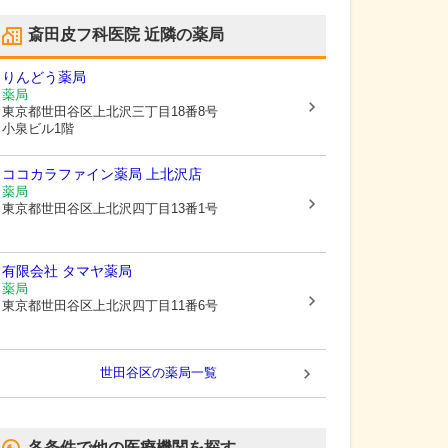
斎田皮フ科医院
近隣の薬局
りんどう薬局
薬局
東京都世田谷区
上北沢三丁目18番8号
小泉ビル1階
ココカラファイン薬局 上北沢店
薬局
東京都世田谷区
上北沢四丁目13番1号
有限会社 タマヤ薬局
薬局
東京都世田谷区
上北沢四丁目11番6号
世田谷区
の薬局一覧
各条件で他の医療機関を探す