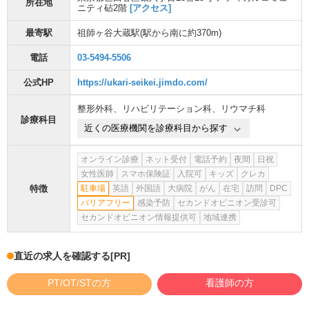
所在地
ニティ砧2階
[アクセス]
最寄駅
祖師ヶ谷大蔵駅
(駅から
南に約370m
)
電話
03-5494-5506
公式HP
https://ukari-seikei.jimdo.com/
整形外科
、
リハビリテーション科
、
リウマチ科
診療科目
近くの医療機関を診療科目から探す
オンライン診療
ネット受付
電話予約
夜間
日祝
女性医師
スマホ保険証
入院可
キッズ
クレカ
特徴
駐車場
英語
外国語
大病院
がん
在宅
訪問
DPC
バリアフリー
感染予防
セカンドオピニオン受診可
セカンドオピニオン情報提供可
地域連携
直近の求人を確認する
[PR]
PT/OT/STの方
看護師の方