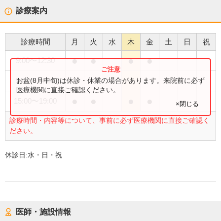
診療案内
診療時間
月
火
水
木
金
土
日
祝
●
●
●
●
9:00
〜
12:30
●
お盆(8月中旬)は休診・休業の場合があります。来院前に必ず
9:00
〜
14:00
医療機関に直接ご確認ください。
●
●
●
●
15:00
〜
19:00
×閉じる
診療時間・内容等について、事前に必ず医療機関に直接ご確認く
ださい。
休診日:
水・日・祝
医師・施設情報