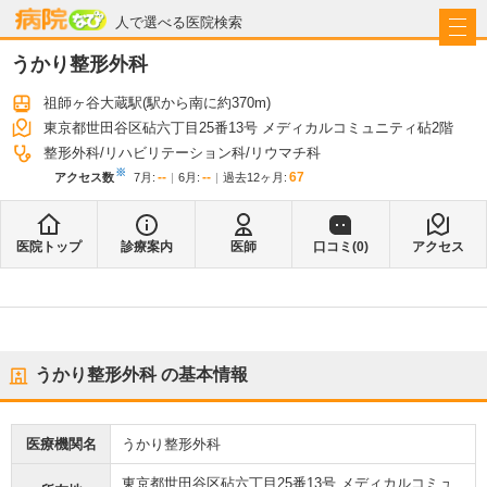
病院なび
人で選べる医院検索
うかり整形外科
祖師ヶ谷大蔵駅
(駅から
南に約370m
)
東京都世田谷区砧六丁目25番13号 メディカルコミュニティ砧2階
整形外科
リハビリテーション科
リウマチ科
※
--
--
67
アクセス数
7月
:
6月
:
過去12ヶ月:
医院トップ
診療案内
医師
口コミ(
0
)
アクセス
うかり整形外科
の基本情報
医療機関名
うかり整形外科
東京都世田谷区砧六丁目25番13号 メディカルコミュ