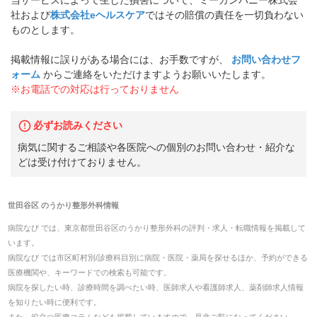
社および
株式会社eヘルスケア
ではその賠償の責任を一切負わない
ものとします。
掲載情報に誤りがある場合には、お手数ですが、
お問い合わせフ
ォーム
からご連絡をいただけますようお願いいたします。
※お電話での対応は行っておりません
必ずお読みください
病気に関するご相談や各医院への個別のお問い合わせ・紹介な
どは受け付けておりません。
世田谷区
の
うかり整形外科
情報
病院なび では、
東京都
世田谷区
の
うかり整形外科
の
評判・求人・転職
情報を掲載して
います。
病院なび では市区町村別/診療科目別に病院・医院・薬局を探せるほか、予約ができる
医療機関や、キーワードでの検索も可能です。
病院を探したい時、診療時間を調べたい時、医師求人や看護師求人、薬剤師求人情報
を知りたい時に便利です。
また、役立つ医療コラムなども掲載していますので、是非ご覧になってください。