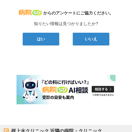
病院なび
からのアンケートにご協力ください。
知りたい情報は見つかりましたか?
はい
いいえ
桜上水クリニック
近隣の病院・クリニック