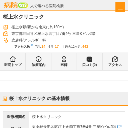
病院なび
人で選べる医院検索
桜上水クリニック
桜上水駅
(駅から
南東に約150m
)
東京都世田谷区桜上水四丁目7番4号 三星Kビル2階
皮膚科
アレルギー科
※
14
17
442
アクセス数
7月
:
6月
:
過去12ヶ月:
医院トップ
診療案内
医師
口コミ(
0
)
アクセス
桜上水クリニック
の基本情報
医療機関名
桜上水クリニック
東京都世田谷区桜上水四丁目7番4号 三星Kビル2階
[ア