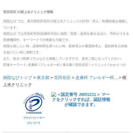
世田谷区
の
桜上水クリニック
情報
病院なび では、
東京都
世田谷区
の
桜上水クリニック
の
評判・求人・転職
情報を掲載し
ています。
病院なび では市区町村別/診療科目別に病院・医院・薬局を探せるほか、予約ができる
医療機関や、キーワードでの検索も可能です。
病院を探したい時、診療時間を調べたい時、医師求人や看護師求人、薬剤師求人情報
を知りたい時に便利です。
また、役立つ医療コラムなども掲載していますので、是非ご覧になってください。
関連キーワード:
皮膚科 / アレルギー科 / 東京都 / 世田谷区 / クリニック / かかりつけ
病院なびトップ
>
東京都
>
世田谷区
>
皮膚科
アレルギー科
... >
桜
上水クリニック
プライバシーマー
クについて