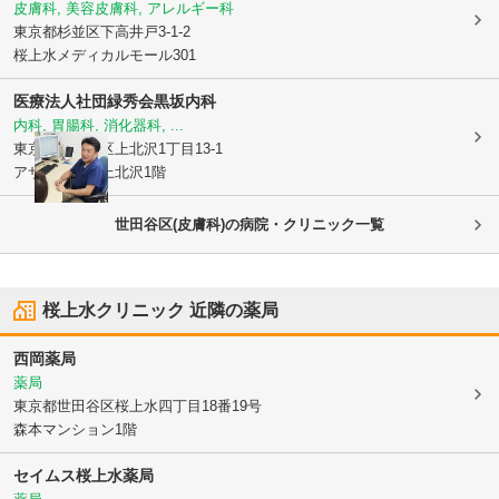
皮膚科, 美容皮膚科, アレルギー科
東京都杉並区
下高井戸3-1-2
桜上水メディカルモール301
医療法人社団緑秀会
黒坂内科
内科, 胃腸科, 消化器科, ...
東京都世田谷区
上北沢1丁目13-1
アサカシオン上北沢1階
世田谷区(皮膚科)の病院・クリニック一覧
桜上水クリニック
近隣の薬局
西岡薬局
薬局
東京都世田谷区
桜上水四丁目18番19号
森本マンション1階
セイムス桜上水薬局