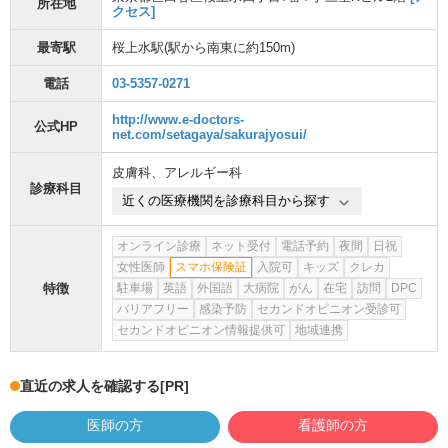
所在地
クセス]
最寄駅
桜上水駅
(駅から
南東に約150m
)
電話
03-5357-0271
http://www.e-doctors-
公式HP
net.com/setagaya/sakurajyosui/
皮膚科
、
アレルギー科
診療科目
近くの医療機関を診療科目から探す
オンライン診療
ネット受付
電話予約
夜間
日祝
女性医師
スマホ保険証
入院可
キッズ
クレカ
特徴
駐車場
英語
外国語
大病院
がん
在宅
訪問
DPC
バリアフリー
感染予防
セカンドオピニオン受診可
セカンドオピニオン情報提供可
地域連携
直近の求人を確認する
[PR]
医師の方
看護師の方