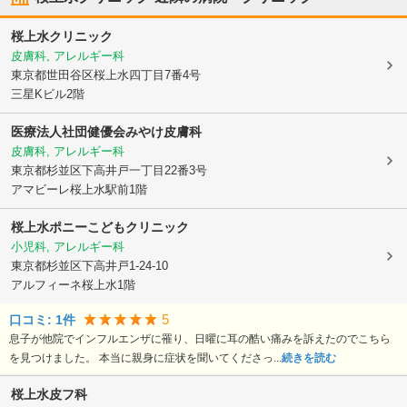
桜上水クリニック
皮膚科, アレルギー科
東京都世田谷区
桜上水四丁目7番4号
三星Kビル2階
医療法人社団健優会みやけ皮膚科
皮膚科, アレルギー科
東京都杉並区
下高井戸一丁目22番3号
アマビーレ桜上水駅前1階
桜上水ポニーこどもクリニック
小児科, アレルギー科
東京都杉並区
下高井戸1-24-10
アルフィーネ桜上水1階
5
口コミ:
1
件
息子が他院でインフルエンザに罹り、日曜に耳の酷い痛みを訴えたのでこちら
を見つけました。 本当に親身に症状を聞いてくださっ...
続きを読む
桜上水皮フ科