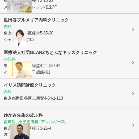
東京都世田谷区
桜丘3-10-22
メディカルヴィレッジ桜丘2F
世田谷プルメリア内科クリニック
内科
東京都世田谷区
経堂5-35-20
シャルム経堂103
医療法人社団GLANZ
ちとふなキッズクリニック
小児科
東京都世田谷区
経堂4丁目30-41
小田急マルシェ千歳船橋1
イリス訪問診療クリニック
内科
東京都世田谷区
上用賀4-34-1-113
ゆかみ先生の皮ふ科
皮膚科, 小児皮膚科, アレルギー科, ...
東京都世田谷区
桜丘3-26-4
2F