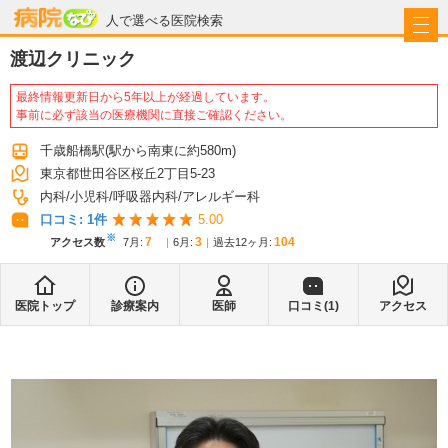
病院なび
人で選べる医院検索
渡辺クリニック
最終情報更新日から5年以上が経過しています。
事前に必ず該当の医療機関に直接ご確認ください。
千歳船橋駅
(駅から
南東に約580m
)
東京都世田谷区桜丘2丁目5-23
内科
小児科
呼吸器内科
アレルギー科
口コミ:
1
件
5.00
※
7
3
104
アクセス数
7月
:
6月
:
過去12ヶ月:
医院トップ
診療案内
医師
口コミ(
1
)
アクセス