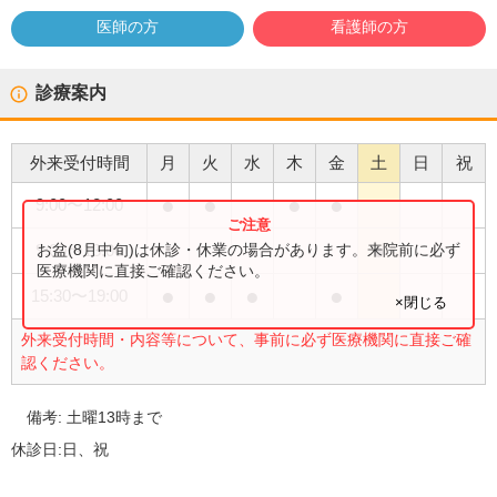
医師の方
看護師の方
診療案内
外来受付時間
月
火
水
木
金
土
日
祝
●
●
●
●
9:00
〜
12:00
●
お盆(8月中旬)は休診・休業の場合があります。来院前に必ず
9:00
〜
13:00
医療機関に直接ご確認ください。
●
●
●
●
15:30
〜
19:00
×閉じる
外来受付時間・内容等について、事前に必ず医療機関に直接ご確
認ください。
備考:
土曜13時まで
休診日:
日、祝