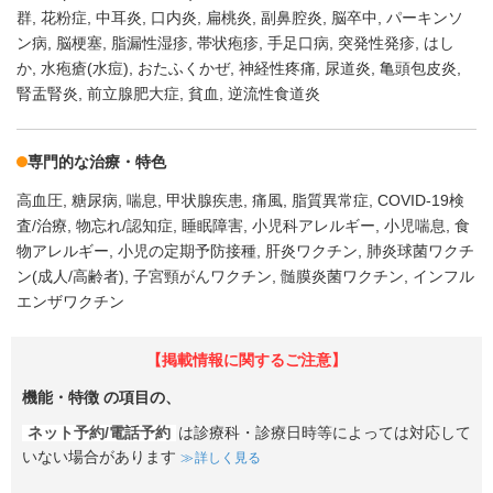
群
花粉症
中耳炎
口内炎
扁桃炎
副鼻腔炎
脳卒中
パーキンソ
ン病
脳梗塞
脂漏性湿疹
帯状疱疹
手足口病
突発性発疹
はし
か
水疱瘡(水痘)
おたふくかぜ
神経性疼痛
尿道炎
亀頭包皮炎
腎盂腎炎
前立腺肥大症
貧血
逆流性食道炎
専門的な治療・特色
高血圧
糖尿病
喘息
甲状腺疾患
痛風
脂質異常症
COVID-19検
査/治療
物忘れ/認知症
睡眠障害
小児科アレルギー
小児喘息
食
物アレルギー
小児の定期予防接種
肝炎ワクチン
肺炎球菌ワクチ
ン(成人/高齢者)
子宮頸がんワクチン
髄膜炎菌ワクチン
インフル
エンザワクチン
【掲載情報に関するご注意】
機能・特徴
の項目の、
ネット予約/電話予約
は診療科・診療日時等によっては対応して
いない場合があります
詳しく見る