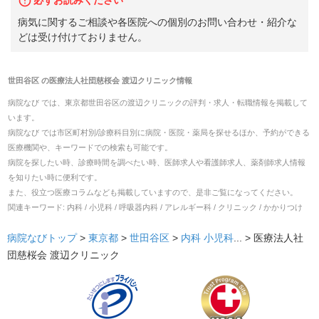
病気に関するご相談や各医院への個別のお問い合わせ・紹介な
どは受け付けておりません。
世田谷区
の
医療法人社団慈桜会 渡辺クリニック
情報
病院なび では、
東京都
世田谷区
の
渡辺クリニック
の
評判・求人・転職
情報を掲載して
います。
病院なび では市区町村別/診療科目別に病院・医院・薬局を探せるほか、予約ができる
医療機関や、キーワードでの検索も可能です。
病院を探したい時、診療時間を調べたい時、医師求人や看護師求人、薬剤師求人情報
を知りたい時に便利です。
また、役立つ医療コラムなども掲載していますので、是非ご覧になってください。
関連キーワード:
内科 / 小児科 / 呼吸器内科 / アレルギー科 / クリニック / かかりつけ
病院なびトップ
>
東京都
>
世田谷区
>
内科
小児科
... >
医療法人社
団慈桜会 渡辺クリニック