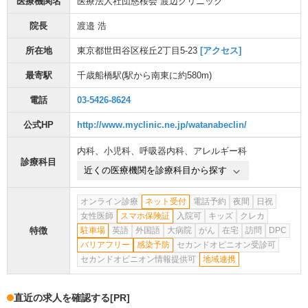
医療機関名
医療法人社団慈桜会 渡辺クリニック
院長
渡邉 浩
所在地
東京都世田谷区桜丘2丁目5-23
[アクセス]
最寄駅
千歳船橋駅
(駅から
南東に約580m
)
電話
03-5426-8624
公式HP
http://www.myclinic.ne.jp/watanabeclin/
内科
、
小児科
、
呼吸器内科
、
アレルギー科
診療科目
近くの医療機関を診療科目から探す
オンライン診療
ネット受付
電話予約
夜間
日祝
女性医師
スマホ保険証
入院可
キッズ
クレカ
特徴
駐車場
英語
外国語
大病院
がん
在宅
訪問
DPC
バリアフリー
感染予防
セカンドオピニオン受診可
セカンドオピニオン情報提供可
地域連携
直近の求人を確認する
[PR]