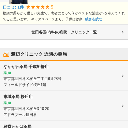
5
口コミ:
1
件
物腰の柔らかく優しい先生で、患者にとって何がベストな治療か?を考えてくれ
てると思います。 キッズスペースあり。子供は診察...
続きを読む
世田谷区(内科)の病院・クリニック一覧
渡辺クリニック
近隣の薬局
なかがわ薬局 千歳船橋店
薬局
東京都世田谷区
桜丘二丁目6番28号
フィールドサイド桜丘1階
東城薬局 桜丘店
薬局
東京都世田谷区
桜丘3-10-20
アドラプール世田谷
経堂わかば薬局