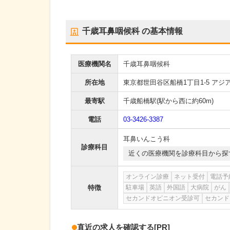
千歳耳鼻咽候科
の基本情報
医療機関名
千歳耳鼻咽候科
所在地
東京都世田谷区船橋1丁目1-5 アジ
最寄駅
千歳船橋駅
(駅から
西に約60m
)
電話
03-3426-3387
耳鼻いんこう科
診療科目
近くの医療機関を診療科目から探
オンライン診療
ネット受付
電話予
特徴
駐車場
英語
外国語
大病院
がん
セカンドオピニオン受診可
セカンド
直近の求人を確認する
[PR]