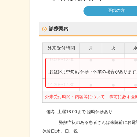
医師の方
診療案内
外来受付時間
月
火
●
●
10:00
〜
12:00
お盆(8月中旬)は休診・休業の場合がありま
10:00
〜
16:00
●
●
14:30
〜
17:30
外来受付時間・内容等について、事前に必ず医
備考:
土曜16:00まで 臨時休診あり
発熱症状のある患者さんは来院前にお電
休診日:
木、日、祝