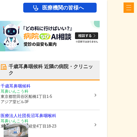
医療機関の皆様へ
千歳耳鼻咽候科
近隣の病院・クリニッ
ク
千歳耳鼻咽候科
耳鼻いんこう科
東京都世田谷区
船橋1丁目1-5
アジア堂ビル3F
医療法人社団
長沼耳鼻咽喉科
耳鼻いんこう科
東京都世田谷区
経堂4丁目18-23