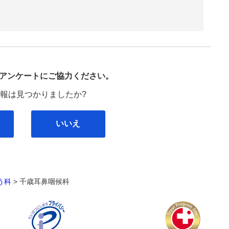
び
アンケートにご協力ください。
報は見つかりましたか?
いいえ
う科
>
千歳耳鼻咽候科