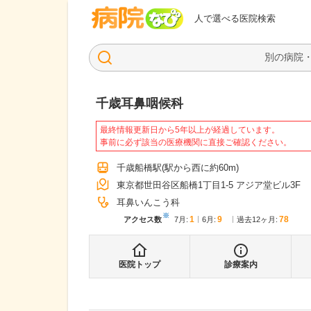
病院なび
人で選べる医院検索
千歳耳鼻咽候科
最終情報更新日から5年以上が経過しています。
事前に必ず該当の医療機関に直接ご確認ください。
千歳船橋駅
(駅から
西に約60m
)
東京都世田谷区船橋1丁目1-5 アジア堂ビル3F
耳鼻いんこう科
※
1
9
78
アクセス数
7月
:
6月
:
過去12ヶ月:
医院トップ
診療案内