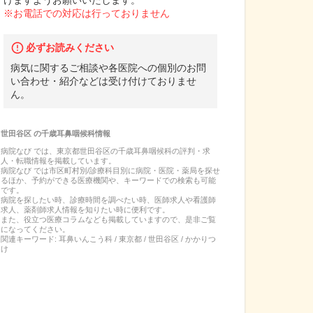
けますようお願いいたします。
※お電話での対応は行っておりません
必ずお読みください
病気に関するご相談や各医院への個別のお問
い合わせ・紹介などは受け付けておりませ
ん。
世田谷区
の
千歳耳鼻咽候科
情報
病院なび では、
東京都
世田谷区
の
千歳耳鼻咽候科
の
評判・求
人・転職
情報を掲載しています。
病院なび では市区町村別/診療科目別に病院・医院・薬局を探せ
るほか、予約ができる医療機関や、キーワードでの検索も可能
です。
病院を探したい時、診療時間を調べたい時、医師求人や看護師
求人、薬剤師求人情報を知りたい時に便利です。
また、役立つ医療コラムなども掲載していますので、是非ご覧
になってください。
関連キーワード:
耳鼻いんこう科 / 東京都 / 世田谷区 / かかりつ
け