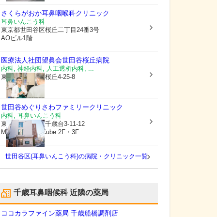
さくらがおか耳鼻咽喉科クリニック
耳鼻いんこう科
東京都世田谷区
桜丘二丁目24番3号
AOビル1階
医療法人社団望眞会
世田谷桜丘病院
内科, 神経内科, 人工透析内科, ...
東京都世田谷区
桜丘4-25-8
世田谷めぐりさわファミリークリニック
内科, 耳鼻いんこう科
東京都世田谷区
千歳台3-11-12
MYT Doctors’ Cube 2F・3F
世田谷区(耳鼻いんこう科)の病院・クリニック一覧
千歳耳鼻咽候科
近隣の薬局
ココカラファイン薬局 千歳船橋調剤店