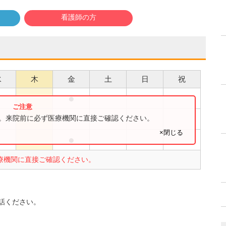
看護師の方
水
木
金
土
日
祝
●
●
●
す。来院前に必ず医療機関に直接ご確認ください。
×閉じる
●
●
療機関に直接ご確認ください。
話ください。