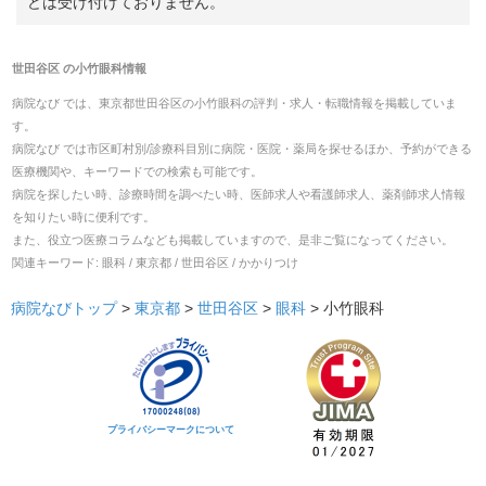
どは受け付けておりません。
世田谷区
の
小竹眼科
情報
病院なび では、
東京都
世田谷区
の
小竹眼科
の
評判・求人・転職
情報を掲載していま
す。
病院なび では市区町村別/診療科目別に病院・医院・薬局を探せるほか、予約ができる
医療機関や、キーワードでの検索も可能です。
病院を探したい時、診療時間を調べたい時、医師求人や看護師求人、薬剤師求人情報
を知りたい時に便利です。
また、役立つ医療コラムなども掲載していますので、是非ご覧になってください。
関連キーワード:
眼科 / 東京都 / 世田谷区 / かかりつけ
病院なびトップ
>
東京都
>
世田谷区
>
眼科
>
小竹眼科
プライバシーマークについて