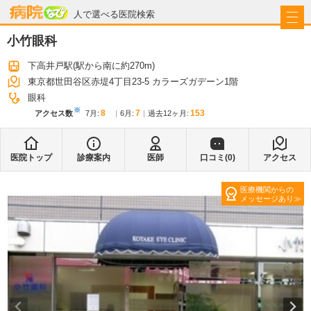
病院なび
人で選べる医院検索
小竹眼科
下高井戸駅
(駅から
南に約270m
)
東京都世田谷区赤堤4丁目23-5 カラーズガデーン1階
眼科
※
8
7
153
アクセス数
7月
:
6月
:
過去12ヶ月:
医院トップ
診療案内
医師
口コミ(
0
)
アクセス
医療機関からの
メッセージあり