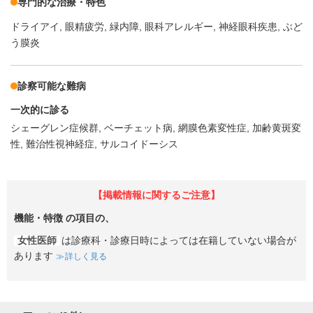
専門的な治療・特色
ドライアイ
眼精疲労
緑内障
眼科アレルギー
神経眼科疾患
ぶど
う膜炎
診察可能な難病
一次的に診る
シェーグレン症候群
ベーチェット病
網膜色素変性症
加齢黄斑変
性
難治性視神経症
サルコイドーシス
【掲載情報に関するご注意】
機能・特徴
の項目の、
女性医師
は診療科・診療日時によっては在籍していない場合が
あります
詳しく見る