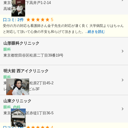
東京都杉並区
下高井戸1-2-14
高城ビル1階
5
口コミ:
2
件
受付の方の対応も看護師さん金子先生の対応が凄く良く 大学病院よりはちゃん
と対応して頂いて心身の不安も和らげて頂きました。...
続きを読む
山形眼科クリニック
眼科
東京都世田谷区
松原二丁目39番19号
明大前 西アイクリニック
眼科
東京都世田谷区
松原2丁目45-2
レインボー591ビル3F
山東クリニック
眼科, 内科
東京都世田谷区
赤堤1丁目36-5
4
口コミ:
1
件