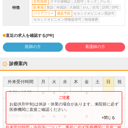
女性医師
スマホ保険証
入院可
キッズ
クレカ
特徴
駐車場
英語
外国語
大病院
がん
在宅
訪問
DPC
バリアフリー
感染予防
セカンドオピニオン受診可
セカンドオピニオン情報提供可
地域連携
直近の求人を確認する
[PR]
医師の方
看護師の方
診療案内
外来受付時間
月
火
水
木
金
土
日
祝
●
●
●
●
9:30
〜
12:30
●
お盆(8月中旬)は休診・休業の場合があります。来院前に必ず
9:30
〜
13:00
医療機関に直接ご確認ください。
●
●
●
●
15:00
〜
18:30
×閉じる
外来受付時間・内容等について、事前に必ず医療機関に直接ご確