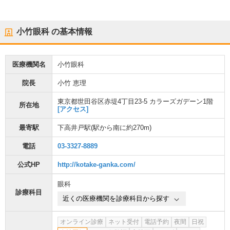
小竹眼科
の基本情報
医療機関名
小竹眼科
院長
小竹 恵理
東京都世田谷区赤堤4丁目23-5 カラーズガデーン1階
所在地
[アクセス]
最寄駅
下高井戸駅
(駅から
南に約270m
)
電話
03-3327-8889
公式HP
http://kotake-ganka.com/
眼科
診療科目
近くの医療機関を診療科目から探す
オンライン診療
ネット受付
電話予約
夜間
日祝