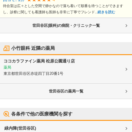
待合室は広々とした空間で静かなので落ち着いて順番を待つことができます
し、診察に関しても看護師も医師も非常に丁寧でフレンド...
続きを読む
世田谷区(眼科)の病院・クリニック一覧
小竹眼科
近隣の薬局
ココカラファイン薬局 松原公園通り店
薬局
東京都世田谷区
赤堤四丁目20番1号
世田谷区
の薬局一覧
各条件で他の医療機関を探す
緑内障
(
世田谷区
)