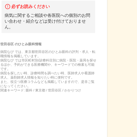
必ずお読みください
病気に関するご相談や各医院への個別のお問
い合わせ・紹介などは受け付けておりませ
ん。
世田谷区
の
ひとみ眼科
情報
病院なび では、
東京都
世田谷区
の
ひとみ眼科
の
評判・求人・転
職
情報を掲載しています。
病院なび では市区町村別/診療科目別に病院・医院・薬局を探せ
るほか、予約ができる医療機関や、キーワードでの検索も可能
です。
病院を探したい時、診療時間を調べたい時、医師求人や看護師
求人、薬剤師求人情報を知りたい時に便利です。
また、役立つ医療コラムなども掲載していますので、是非ご覧
になってください。
関連キーワード:
眼科 / 東京都 / 世田谷区 / かかりつけ