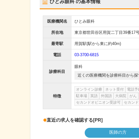
ひとみ眼科
の基本情報
医療機関名
ひとみ眼科
所在地
東京都世田谷区用賀二丁目39番17
最寄駅
用賀駅
(駅から
東に約40m
)
電話
03-3700-6815
眼科
診療科目
近くの医療機関を診療科目から探
オンライン診療
ネット受付
電話予
特徴
駐車場
英語
外国語
大病院
がん
セカンドオピニオン受診可
セカンド
直近の求人を確認する
[PR]
医師の方