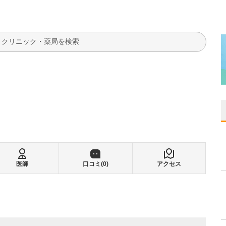
検索
医師
口コミ(
0
)
アクセス