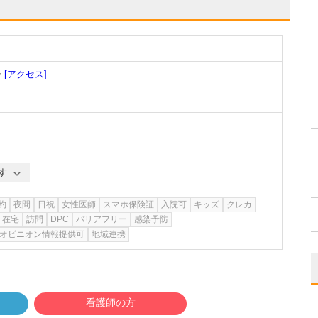
号
[アクセス]
す
約
夜間
日祝
女性医師
スマホ保険証
入院可
キッズ
クレカ
在宅
訪問
DPC
バリアフリー
感染予防
オピニオン情報提供可
地域連携
看護師の方