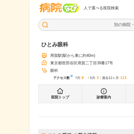
病院なび
人で選べる医院検索
ひとみ眼科
用賀駅
(駅から
東に約40m
)
東京都世田谷区用賀二丁目39番17号
眼科
※
8
3
113
アクセス数
7月
:
6月
:
過去12ヶ月:
医院トップ
診療案内