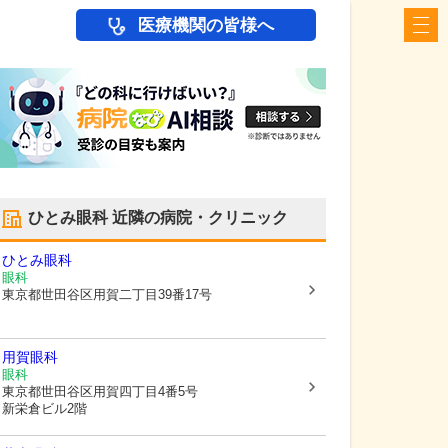
医療機関の皆様へ
ひとみ眼科
近隣の病院・クリニック
ひとみ眼科
眼科
東京都世田谷区
用賀二丁目39番17号
用賀眼科
眼科
東京都世田谷区
用賀四丁目4番5号
新栄倉ビル2階