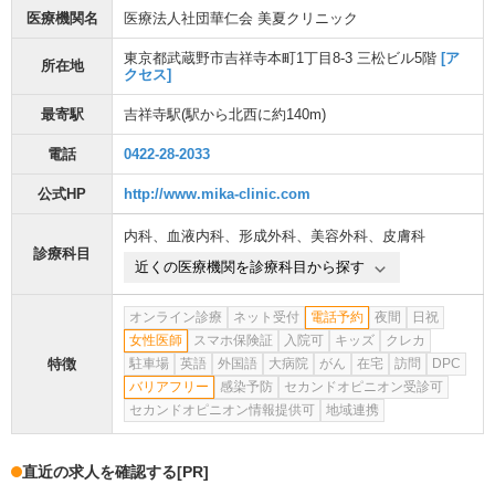
医療機関名
医療法人社団華仁会 美夏クリニック
東京都武蔵野市吉祥寺本町1丁目8-3 三松ビル5階
[ア
所在地
クセス]
最寄駅
吉祥寺駅
(駅から
北西に約140m
)
電話
0422-28-2033
公式HP
http://www.mika-clinic.com
内科
、
血液内科
、
形成外科
、
美容外科
、
皮膚科
診療科目
近くの医療機関を診療科目から探す
オンライン診療
ネット受付
電話予約
夜間
日祝
女性医師
スマホ保険証
入院可
キッズ
クレカ
特徴
駐車場
英語
外国語
大病院
がん
在宅
訪問
DPC
バリアフリー
感染予防
セカンドオピニオン受診可
セカンドオピニオン情報提供可
地域連携
直近の求人を確認する
[PR]