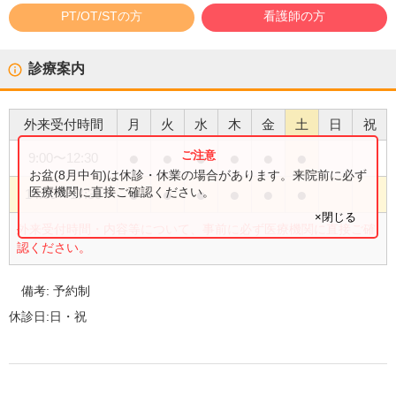
PT/OT/STの方
看護師の方
診療案内
外来受付時間
月
火
水
木
金
土
日
祝
●
●
●
●
●
●
9:00
〜
12:30
お盆(8月中旬)は休診・休業の場合があります。来院前に必ず
●
●
●
●
●
●
医療機関に直接ご確認ください。
14:00
〜
17:30
×閉じる
外来受付時間・内容等について、事前に必ず医療機関に直接ご確
認ください。
備考:
予約制
休診日:
日・祝