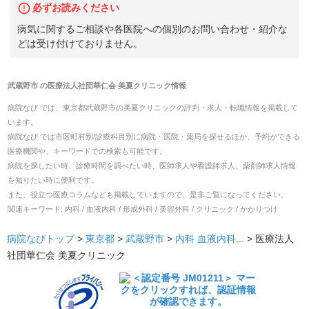
必ずお読みください
病気に関するご相談や各医院への個別のお問い合わせ・紹介な
どは受け付けておりません。
武蔵野市
の
医療法人社団華仁会 美夏クリニック
情報
病院なび では、
東京都
武蔵野市
の
美夏クリニック
の
評判・求人・転職
情報を掲載して
います。
病院なび では市区町村別/診療科目別に病院・医院・薬局を探せるほか、予約ができる
医療機関や、キーワードでの検索も可能です。
病院を探したい時、診療時間を調べたい時、医師求人や看護師求人、薬剤師求人情報
を知りたい時に便利です。
また、役立つ医療コラムなども掲載していますので、是非ご覧になってください。
関連キーワード:
内科 / 血液内科 / 形成外科 / 美容外科 / クリニック / かかりつけ
病院なびトップ
>
東京都
>
武蔵野市
>
内科
血液内科
... >
医療法人
社団華仁会 美夏クリニック