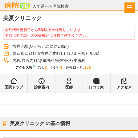
病院なび
人で選べる医院検索
美夏クリニック
最終情報更新日から5年以上が経過しています。
事前に必ず該当の医療機関に直接ご確認ください。
吉祥寺駅
(駅から
北西に約140m
)
東京都武蔵野市吉祥寺本町1丁目8-3 三松ビル5階
内科
血液内科
形成外科
美容外科
皮膚科
※
8
3
158
アクセス数
7月
:
6月
:
過去12ヶ月:
医院トップ
診療案内
医師
口コミ(
0
)
アクセス
美夏クリニック
の基本情報