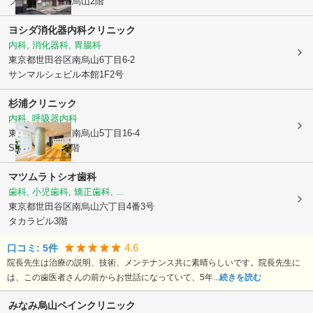
フルーヴベール烏山2階
ヨシダ消化器内科クリニック
内科, 消化器科, 胃腸科
東京都世田谷区
南烏山6丁目6-2
サンマルシェビル本館1F2号
杉浦クリニック
内科, 呼吸器内科
東京都世田谷区
南烏山5丁目16-4
SALUD南烏山3階
マツムラトシオ歯科
歯科, 小児歯科, 矯正歯科, ...
東京都世田谷区
南烏山六丁目4番3号
タカラビル3階
4.6
口コミ:
5
件
院長先生は治療の説明、技術、メンテナンス共に素晴らしいです。院長先生に
は、この歯医者さんの前からお世話になっていて、5年...
続きを読む
みなみ烏山ペインクリニック