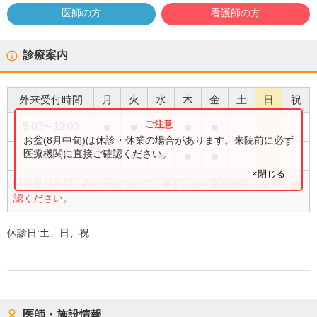
医師の方
看護師の方
診療案内
外来受付時間
月
火
水
木
金
土
日
祝
●
●
●
●
●
9:00
〜
12:00
お盆(8月中旬)は休診・休業の場合があります。来院前に必ず
●
●
●
●
●
医療機関に直接ご確認ください。
13:00
〜
17:00
×閉じる
外来受付時間・内容等について、事前に必ず医療機関に直接ご確
認ください。
休診日:
土、日、祝
医師・施設情報