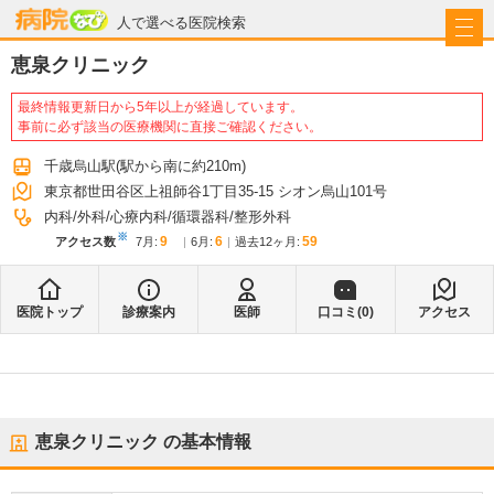
病院なび
人で選べる医院検索
恵泉クリニック
最終情報更新日から5年以上が経過しています。
事前に必ず該当の医療機関に直接ご確認ください。
千歳烏山駅
(駅から
南に約210m
)
東京都世田谷区上祖師谷1丁目35-15 シオン烏山101号
内科
外科
心療内科
循環器科
整形外科
※
9
6
59
アクセス数
7月
:
6月
:
過去12ヶ月:
医院トップ
診療案内
医師
口コミ(
0
)
アクセス
恵泉クリニック
の基本情報