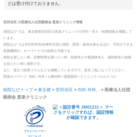
どは受け付けておりません。
世田谷区
の
医療法人社団親樹会 恵泉クリニック
情報
病院なび では、
東京都
世田谷区
の
恵泉クリニック
の
評判・求人・転職
情報を掲載して
います。
病院なび では市区町村別/診療科目別に病院・医院・薬局を探せるほか、予約ができる
医療機関や、キーワードでの検索も可能です。
病院を探したい時、診療時間を調べたい時、医師求人や看護師求人、薬剤師求人情報
を知りたい時に便利です。
また、役立つ医療コラムなども掲載していますので、是非ご覧になってください。
関連キーワード:
内科 / 外科 / 心療内科 / 循環器科 / クリニック / かかりつけ
病院なびトップ
>
東京都
>
世田谷区
>
内科
外科
... >
医療法人社団
親樹会 恵泉クリニック
プライバシーマー
クについて