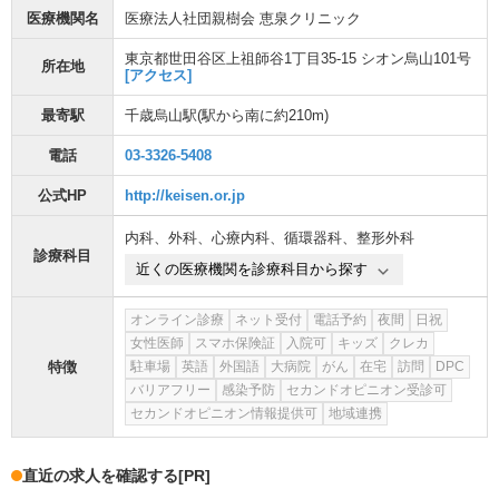
医療機関名
医療法人社団親樹会 恵泉クリニック
東京都世田谷区上祖師谷1丁目35-15 シオン烏山101号
所在地
[アクセス]
最寄駅
千歳烏山駅
(駅から
南に約210m
)
電話
03-3326-5408
公式HP
http://keisen.or.jp
内科
、
外科
、
心療内科
、
循環器科
、
整形外科
診療科目
近くの医療機関を診療科目から探す
オンライン診療
ネット受付
電話予約
夜間
日祝
女性医師
スマホ保険証
入院可
キッズ
クレカ
特徴
駐車場
英語
外国語
大病院
がん
在宅
訪問
DPC
バリアフリー
感染予防
セカンドオピニオン受診可
セカンドオピニオン情報提供可
地域連携
直近の求人を確認する
[PR]