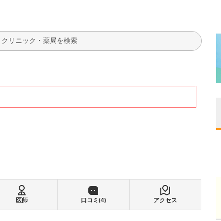
検索
医師
口コミ(
4
)
アクセス