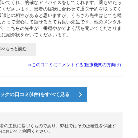
聞いてくれ、的確なアドバイスをしてくれます。薬もやたら
てくださいます。患者の症状に合わせて通院予約を取ってく
医師との相性があると思いますが、くろさわ先生はとても穏
にとって安心して話せるとても良い先生です。他のメンタル
が、こちらの先生が一番穏やかでよく話を聞いてくださりま
院に紹介状をかいてくださいます。
>>もっと読む
≫この口コミにコメントする(医療機関の方向け)
ックの口コミ(4件)をすべて見る
者の主観に基づくものであり、弊社ではその正確性を保証す
任においてご利用ください。