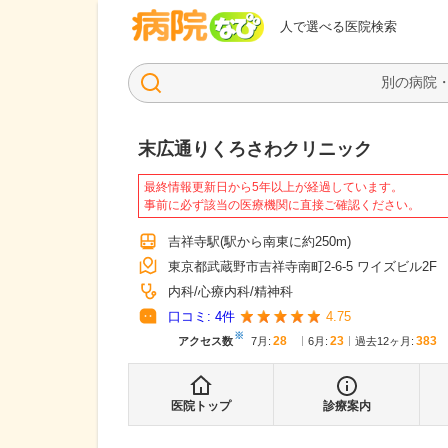
病院なび
人で選べる医院検索
末広通りくろさわクリニック
最終情報更新日から5年以上が経過しています。
事前に必ず該当の医療機関に直接ご確認ください。
吉祥寺駅
(駅から
南東に約250m
)
東京都武蔵野市吉祥寺南町2-6-5 ワイズビル2F
内科
心療内科
精神科
口コミ:
4
件
4.75
※
28
23
383
アクセス数
7月
:
6月
:
過去12ヶ月:
医院トップ
診療案内