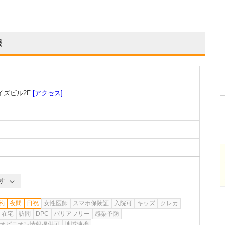
報
イズビル2F
[アクセス]
す
約
夜間
日祝
女性医師
スマホ保険証
入院可
キッズ
クレカ
在宅
訪問
DPC
バリアフリー
感染予防
オピニオン情報提供可
地域連携