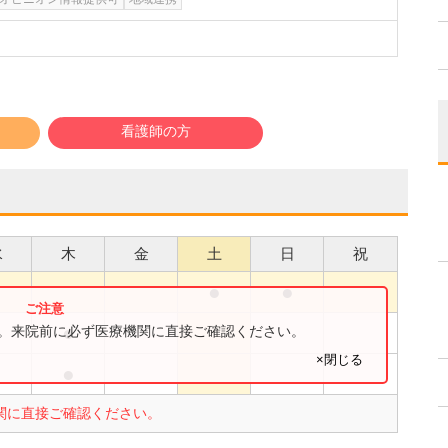
看護師の方
水
木
金
土
日
祝
●
●
●
●
す。来院前に必ず医療機関に直接ご確認ください。
×閉じる
●
●
関に直接ご確認ください。