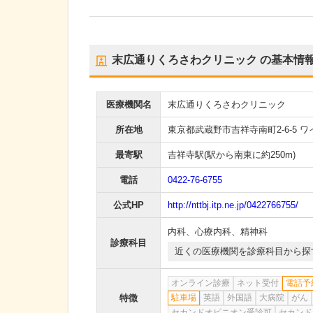
末広通りくろさわクリニック
の基本情
医療機関名
末広通りくろさわクリニック
所在地
東京都武蔵野市吉祥寺南町2-6-5 ワ
最寄駅
吉祥寺駅
(駅から
南東に約250m
)
電話
0422-76-6755
公式HP
http://nttbj.itp.ne.jp/0422766755/
内科
、
心療内科
、
精神科
診療科目
近くの医療機関を診療科目から探
オンライン診療
ネット受付
電話予
特徴
駐車場
英語
外国語
大病院
がん
セカンドオピニオン受診可
セカンド