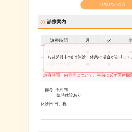
PT/OT/STの方
診療案内
診療時間
月
火
●
●
11:00
〜
13:00
お盆(8月中旬)は休診・休業の場合がありま
●
●
15:00
〜
18:00
診療時間・内容等について、事前に必ず医療機
備考:
予約制
臨時休診あり
休診日:
日、祝