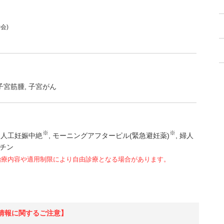
会)
子宮筋腫
子宮がん
※
※
人工妊娠中絶
モーニングアフターピル(緊急避妊薬)
婦人
チン
治療内容や適用制限により自由診療となる場合があります。
情報に関するご注意】