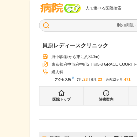
病院なび
人で選べる医院検索
貝原レディースクリニック
府中駅
(駅から
東に約340m
)
東京都府中市府中町2丁目5-8 GRACE COURT FU
婦人科
※
23
23
471
アクセス数
7月
:
6月
:
過去12ヶ月:
医院トップ
診療案内