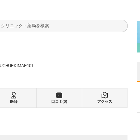
検索
CHUEKIMAE101
医師
口コミ(
0
)
アクセス