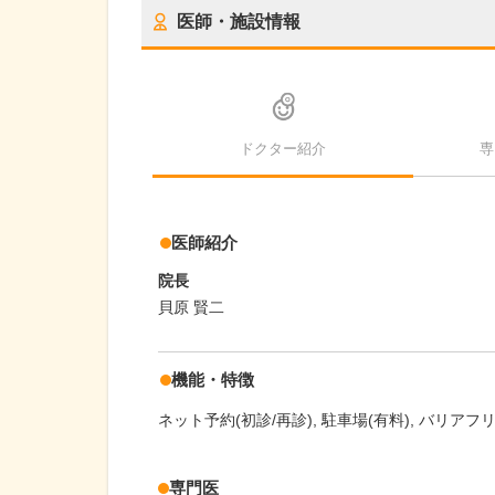
医師・施設情報
ドクター紹介
専
医師紹介
院長
貝原 賢二
機能・特徴
ネット予約(初診/再診)
駐車場(有料)
バリアフ
専門医