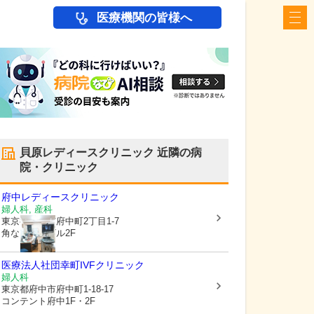
医療機関の皆様へ
貝原レディースクリニック
近隣の病
院・クリニック
府中レディースクリニック
婦人科, 産科
東京都府中市
府中町2丁目1-7
角ないとうビル2F
医療法人社団
幸町IVFクリニック
婦人科
東京都府中市
府中町1-18-17
コンテント府中1F・2F