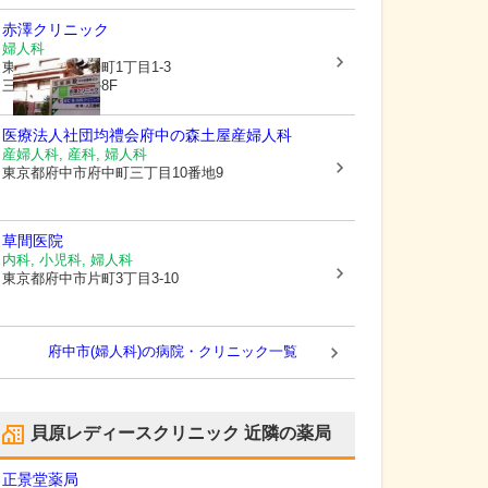
赤澤クリニック
婦人科
東京都府中市
寿町1丁目1-3
三ツ木寿町ビル8F
医療法人社団均禮会府中の森土屋産婦人科
産婦人科, 産科, 婦人科
東京都府中市
府中町三丁目10番地9
草間医院
内科, 小児科, 婦人科
東京都府中市
片町3丁目3-10
府中市(婦人科)の病院・クリニック一覧
貝原レディースクリニック
近隣の薬局
正景堂薬局