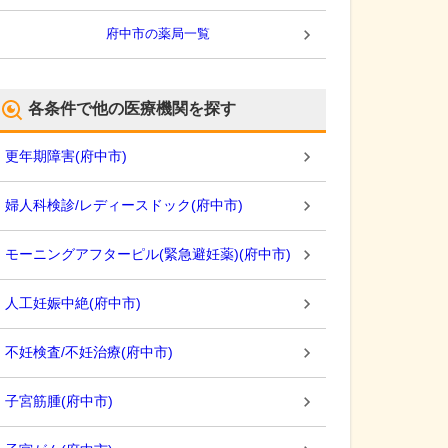
府中市
の薬局一覧
各条件で他の医療機関を探す
更年期障害
(
府中市
)
婦人科検診/レディースドック
(
府中市
)
モーニングアフターピル(緊急避妊薬)
(
府中市
)
人工妊娠中絶
(
府中市
)
不妊検査/不妊治療
(
府中市
)
子宮筋腫
(
府中市
)