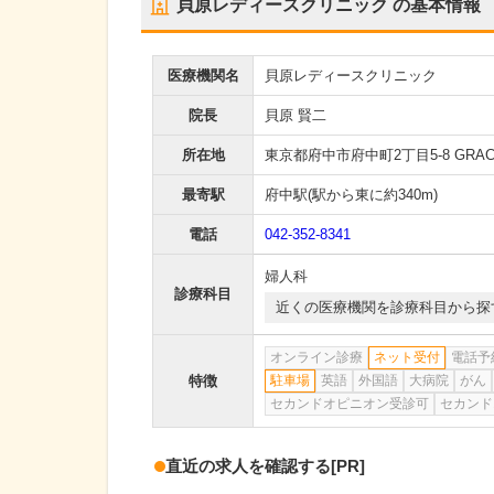
貝原レディースクリニック
の基本情報
医療機関名
貝原レディースクリニック
院長
貝原 賢二
所在地
東京都府中市府中町2丁目5-8 GRACE 
最寄駅
府中駅
(駅から
東に約340m
)
電話
042-352-8341
婦人科
診療科目
近くの医療機関を診療科目から探
オンライン診療
ネット受付
電話予
特徴
駐車場
英語
外国語
大病院
がん
セカンドオピニオン受診可
セカンド
直近の求人を確認する
[PR]