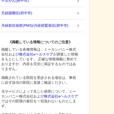
子宮がん
(
府中市
)
月経困難症
(
府中市
)
月経前症候群(PMS)/月経前緊張症
(
府中市
)
《掲載している情報についてのご注意》
掲載している各種情報は、ミーカンパニー株式
会社および
株式会社eヘルスケア
が調査した情報
をもとにしています。 正確な情報掲載に努めて
おりますが、内容を完全に保証するものではあ
りません。
掲載されている医院を受診される場合は、事前
に必ず該当の医院に直接ご確認ください。
当サービスによって生じた損害について、ミー
カンパニー株式会社および
株式会社eヘルスケア
ではその賠償の責任を一切負わないものとしま
す。