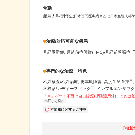
常勤
産婦人科専門医
(日本専門医機構または日本産婦人科学
治療/対応可能な疾患
月経困難症
月経前症候群(PMS)/月経前緊張症
専門的な治療・特色
※
不妊検査/不妊治療
更年期障害
高度生殖医療
※
科検診/レディースドック
インフルエンザワク
「※」がつく項目は自由診療(保険適用外)、または
詳しく見る
本情報に関するご注意
【掲載