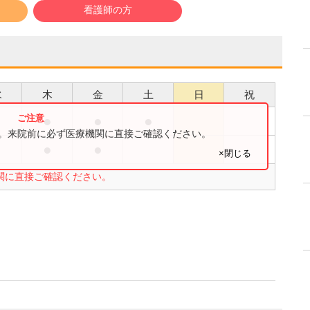
看護師の方
水
木
金
土
日
祝
●
●
●
●
す。来院前に必ず医療機関に直接ご確認ください。
●
●
×閉じる
関に直接ご確認ください。