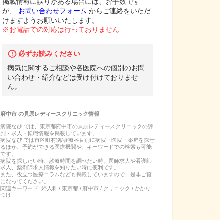
掲載情報に誤りがある場合には、お手数です
が、
お問い合わせフォーム
からご連絡をいただ
けますようお願いいたします。
※お電話での対応は行っておりません
必ずお読みください
病気に関するご相談や各医院への個別のお問
い合わせ・紹介などは受け付けておりませ
ん。
府中市
の
貝原レディースクリニック
情報
病院なび では、
東京都
府中市
の
貝原レディースクリニック
の
評
判・求人・転職
情報を掲載しています。
病院なび では市区町村別/診療科目別に病院・医院・薬局を探せ
るほか、予約ができる医療機関や、キーワードでの検索も可能
です。
病院を探したい時、診療時間を調べたい時、医師求人や看護師
求人、薬剤師求人情報を知りたい時に便利です。
また、役立つ医療コラムなども掲載していますので、是非ご覧
になってください。
関連キーワード:
婦人科 / 東京都 / 府中市 / クリニック / かかり
つけ