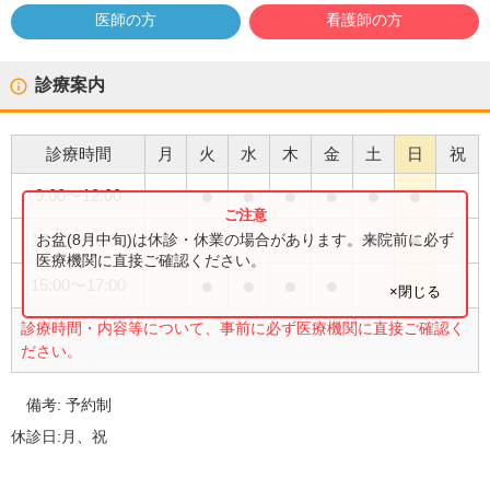
医師の方
看護師の方
診療案内
診療時間
月
火
水
木
金
土
日
祝
●
●
●
●
●
●
9:00
〜
12:00
●
●
お盆(8月中旬)は休診・休業の場合があります。来院前に必ず
15:00
〜
16:00
医療機関に直接ご確認ください。
●
●
●
●
15:00
〜
17:00
×閉じる
診療時間・内容等について、事前に必ず医療機関に直接ご確認く
ださい。
備考:
予約制
休診日:
月、祝