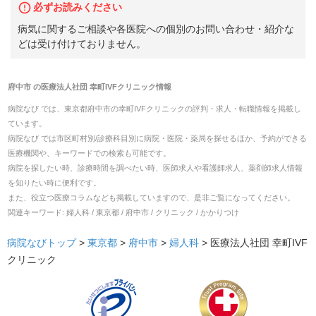
必ずお読みください
病気に関するご相談や各医院への個別のお問い合わせ・紹介な
どは受け付けておりません。
府中市
の
医療法人社団 幸町IVFクリニック
情報
病院なび では、
東京都
府中市
の
幸町IVFクリニック
の
評判・求人・転職
情報を掲載し
ています。
病院なび では市区町村別/診療科目別に病院・医院・薬局を探せるほか、予約ができる
医療機関や、キーワードでの検索も可能です。
病院を探したい時、診療時間を調べたい時、医師求人や看護師求人、薬剤師求人情報
を知りたい時に便利です。
また、役立つ医療コラムなども掲載していますので、是非ご覧になってください。
関連キーワード:
婦人科 / 東京都 / 府中市 / クリニック / かかりつけ
病院なびトップ
>
東京都
>
府中市
>
婦人科
>
医療法人社団 幸町IVF
クリニック