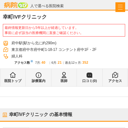
病院なび
人で選べる医院検索
幸町IVFクリニック
最終情報更新日から5年以上が経過しています。
事前に必ず該当の医療機関に直接ご確認ください。
府中駅
(駅から
北に約290m
)
東京都府中市府中町1-18-17 コンテント府中1F・2F
婦人科
※
40
21
352
アクセス数
7月
:
6月
:
過去12ヶ月:
医院トップ
診療案内
医師
口コミ(
0
)
アクセス
幸町IVFクリニック
の基本情報