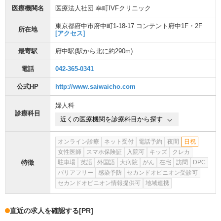
医療機関名
医療法人社団 幸町IVFクリニック
東京都府中市府中町1-18-17 コンテント府中1F・2F
所在地
[アクセス]
最寄駅
府中駅
(駅から
北に約290m
)
電話
042-365-0341
公式HP
http://www.saiwaicho.com
婦人科
診療科目
近くの医療機関を診療科目から探す
オンライン診療
ネット受付
電話予約
夜間
日祝
女性医師
スマホ保険証
入院可
キッズ
クレカ
特徴
駐車場
英語
外国語
大病院
がん
在宅
訪問
DPC
バリアフリー
感染予防
セカンドオピニオン受診可
セカンドオピニオン情報提供可
地域連携
直近の求人を確認する
[PR]