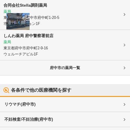
合同会社
Stella調剤薬局
薬局
東京都府中市
府中市府中町1-20-5
市村第2マンション1F
しんわ薬局 府中警察署前店
薬局
東京都府中市
府中町2-9-16
ウェルーチアビル1F
府中市
の薬局一覧
各条件で他の医療機関を探す
リウマチ
(
府中市
)
不妊検査/不妊治療
(
府中市
)