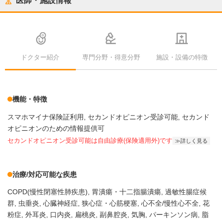
医師・施設情報
ドクター紹介
専門分野・得意分野
施設・設備の特徴
機能・特徴
スマホマイナ保険証利用
セカンドオピニオン受診可能
セカンド
オピニオンのための情報提供可
セカンドオピニオン受診可能
は自由診療(保険適用外)です
詳しく見る
治療/対応可能な疾患
COPD(慢性閉塞性肺疾患)
胃潰瘍・十二指腸潰瘍
過敏性腸症候
群
虫垂炎
心臓神経症
狭心症・心筋梗塞
心不全/慢性心不全
花
粉症
外耳炎
口内炎
扁桃炎
副鼻腔炎
気胸
パーキンソン病
脂