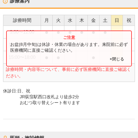
診療案内
診療時間
月
火
水
木
金
土
日
祝
●
●
●
●
●
●
9:00
〜
12:00
●
●
お盆(8月中旬)は休診・休業の場合があります。来院前に必ず
14:00
〜
17:00
医療機関に直接ご確認ください。
●
●
●
15:00
〜
18:00
×閉じる
診療時間・内容等について、事前に必ず医療機関に直接ご確認く
ださい。
休診日:
日、祝
JR荻窪駅西口改札より徒歩2分
おむつ取り替えシート有ります