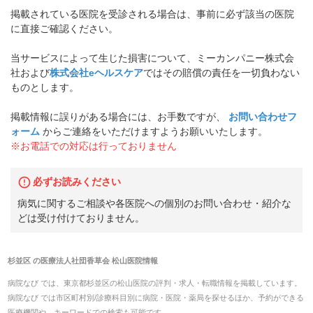
掲載されている医院を受診される場合は、事前に必ず該当の医院
に直接ご確認ください。
当サービスによって生じた損害について、ミーカンパニー株式会
社および
株式会社eヘルスケア
ではその賠償の責任を一切負わない
ものとします。
掲載情報に誤りがある場合には、お手数ですが、
お問い合わせフ
ォーム
からご連絡をいただけますようお願いいたします。
※お電話での対応は行っておりません
必ずお読みください
病気に関するご相談や各医院への個別のお問い合わせ・紹介な
どは受け付けておりません。
杉並区
の
医療法人社団香草会 松山医院
情報
病院なび では、
東京都
杉並区
の
松山医院
の
評判・求人・転職
情報を掲載しています。
病院なび では市区町村別/診療科目別に病院・医院・薬局を探せるほか、予約ができる
医療機関や、キーワードでの検索も可能です。