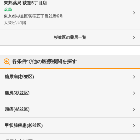
東邦薬局 荻窪5丁目店
薬局
東京都杉並区
荻窪五丁目21番6号
大栄ビル1階
杉並区
の薬局一覧
各条件で他の医療機関を探す
糖尿病
(
杉並区
)
痛風
(
杉並区
)
頭痛
(
杉並区
)
甲状腺疾患
(
杉並区
)