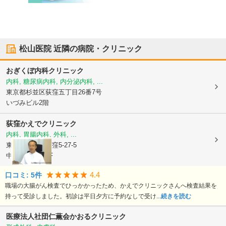
松山医院
近隣の病院・クリニック
おぎくぼ内科クリニック
内科, 糖尿病内科, 内分泌内科, ...
東京都杉並区
荻窪五丁目26番7号
いづみビル2階
荻窪かえでクリニック
内科, 胃腸内科, 外科, ...
東京都杉並区
荻窪5-27-5
中島第二ビル3F
4.4
口コミ:
5
件
職場の大腸がん検査でひっかかったため、かえでクリニックさんへ検査結果を
持って受診しました。初診は平日夕方に予約なしで受け...
続きを読む
医療法人社団仁薫会
かおるクリニック