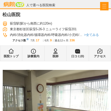
病院なび
人で選べる医院検索
松山医院
荻窪駅
(駅から
南西に約120m
)
東京都杉並区荻窪5-26-3 ニューライフ荻窪201
全てみる
内科
消化器内科
循環器内科
呼吸器内科
小児科
...
※
17
9
336
アクセス数
7月
:
6月
:
過去12ヶ月:
医院トップ
診療案内
医師
口コミ(
0
)
アクセス