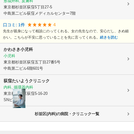
形成外科, 皮膚科
東京都杉並区
荻窪5丁目27-5
中島第二ビル荻窪メディカルセンター7階
4
口コミ:
1
件
先生が親身になって相談にのってくれる。女の先生なので、安心だし、きめ細
かい。こちらが不安に思っていることを先に言ってくれる。
続きを読む
かわさき小児科
小児科
東京都杉並区
荻窪五丁目27番5号
中島第二ビル6階601号
荻窪たいようクリニック
内科, 循環器内科
東京都杉並区
荻窪5-16-20
SNビル 4階
杉並区(内科)の病院・クリニック一覧