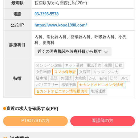
最寄駅
荻窪駅
(駅から
南西に約120m
)
電話
03-3393-5578
公式HP
https://www.koso1980.com/
内科
、
消化器内科
、
循環器内科
、
呼吸器内科
、
小児
科
、
皮膚科
診療科目
近くの医療機関を診療科目から探す
オンライン診療
ネット受付
電話予約
夜間
日祝
女性医師
スマホ保険証
入院可
キッズ
クレカ
特徴
駐車場
英語
外国語
大病院
がん
在宅
訪問
DPC
バリアフリー
感染予防
セカンドオピニオン受診可
セカンドオピニオン情報提供可
地域連携
直近の求人を確認する
[PR]
PT/OT/STの方
看護師の方