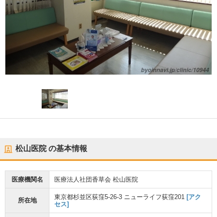
松山医院
の基本情報
医療機関名
医療法人社団香草会 松山医院
東京都杉並区荻窪5-26-3 ニューライフ荻窪201
[アク
所在地
セス]