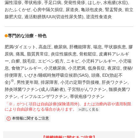
漏性湿疹
帯状疱疹
手足口病
突発性発疹
はしか
水疱瘡(水痘)
おたふくかぜ
心房中隔欠損症
尿道炎
亀頭包皮炎
腎盂腎炎
前立
腺肥大症
過活動膀胱/UUI(切迫性尿失禁)
逆流性食道炎
専門的な治療・特色
肥満/ダイエット
高血圧
糖尿病
肝機能障害
喘息
甲状腺疾患
膠
原病
痛風
脂質異常症
炎症性腸疾患
骨粗鬆症
皮膚科アレルギ
ー
白癬
脱毛症
エピペン処方
ニキビ
小児科アレルギー
小児喘
息
食物アレルギー
小児糖尿病
小児肥満
低身長症
夜尿症
便秘/
排便障害
いびき/睡眠時無呼吸症候群(SAS)
頭痛
ED(勃起不
※
全)
男性更年期
排尿障害
小児の定期予防接種
肝炎ワクチン
肺炎球菌ワクチン(成人/高齢者)
子宮頸がんワクチン
髄膜炎菌ワ
クチン
インフルエンザワクチン
帯状疱疹ワクチン
「※」がつく項目は自由診療(保険適用外)、または治療内容や適用制限
により自由診療となる場合があります。
詳しく見る
本情報に関するご注意
【掲載情報に関するご注意】