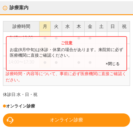
診療案内
診療時間
月
火
水
木
金
土
日
祝
●
●
●
●
8:45
〜
13:00
●
お盆(8月中旬)は休診・休業の場合があります。来院前に必ず
8:45
〜
14:30
医療機関に直接ご確認ください。
●
●
●
●
14:00
〜
17:30
×閉じる
診療時間・内容等について、事前に必ず医療機関に直接ご確認く
ださい。
休診日:
水・日・祝
オンライン診療
オンライン診療