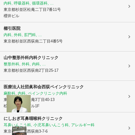
内科, 呼吸器科, 循環器科, ...
東京都杉並区
松庵二丁目7番11号
櫻井ビル
櫛引医院
内科, 外科, 肛門科, ...
東京都杉並区
西荻南二丁目4番5号
山中整形外科内科クリニック
整形外科, 外科, 内科, ...
東京都杉並区
西荻南2丁目25-17
医療法人社団眞和会
西荻ペインクリニック
麻酔科, 内科, ペインクリニック内科
東京都杉並区
松庵3丁目40-13
松庵フロントビル1F
にしおぎ耳鼻咽喉科クリニック
耳鼻いんこう科, 小児耳鼻いんこう科, アレルギー科
東京都杉並区
西荻南3-7-6