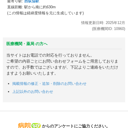
最寄り駅:
西荻窪駅
直線距離: 駅から
南に約630m
(この情報は経緯度情報を元に生成しています)
情報更新日時:
2025年
12月
(医療機関ID:
10960
)
医療機関・薬局 の方へ
当サイトはお電話での対応を行っておりません。
ご希望の内容ごとにお問い合わせフォームをご用意しておりま
すので、お手数ではございますが、下記よりご連絡をいただけ
ますようお願いいたします。
掲載情報の修正・追加・削除のお問い合わせ
上記以外のお問い合わせ
病院なび
からのアンケートにご協力ください。