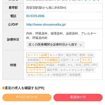
最寄駅
西荻窪駅
(駅から
南に約630m
)
電話
03-5370-2006
公式HP
http://www.shouannaika.jp/
内科
、
呼吸器科
、
循環器科
、
泌尿器科
、
アレルギー
科
、
呼吸器内科
診療科目
近くの医療機関を診療科目から探す
オンライン診療
ネット受付
電話予約
夜間
日祝
女性医師
スマホ保険証
入院可
キッズ
クレカ
特徴
駐車場
英語
外国語
大病院
がん
在宅
訪問
DPC
バリアフリー
感染予防
セカンドオピニオン受診可
セカンドオピニオン情報提供可
地域連携
直近の求人を確認する
[PR]
PT/OT/STの方
看護師の方