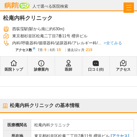
病院なび
人で選べる医院検索
松庵内科クリニック
西荻窪駅
(駅から
南に約630m
)
東京都杉並区松庵二丁目7番11号 櫻井ビル
全てみる
内科
呼吸器科
循環器科
泌尿器科
アレルギー科
...
※
9
19
219
アクセス数
7月
:
6月
:
過去12ヶ月:
医院トップ
診療案内
医師
口コミ(
0
)
アクセス
松庵内科クリニック
の基本情報
医療機関名
松庵内科クリニック
所在地
東京都杉並区松庵二丁目7番11号 櫻井ビル
[アクセス]