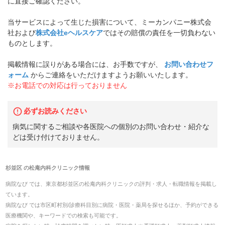
に直接ご確認ください。
当サービスによって生じた損害について、ミーカンパニー株式会
社および
株式会社eヘルスケア
ではその賠償の責任を一切負わない
ものとします。
掲載情報に誤りがある場合には、お手数ですが、
お問い合わせフ
ォーム
からご連絡をいただけますようお願いいたします。
※お電話での対応は行っておりません
必ずお読みください
病気に関するご相談や各医院への個別のお問い合わせ・紹介な
どは受け付けておりません。
杉並区
の
松庵内科クリニック
情報
病院なび では、
東京都
杉並区
の
松庵内科クリニック
の
評判・求人・転職
情報を掲載し
ています。
病院なび では市区町村別/診療科目別に病院・医院・薬局を探せるほか、予約ができる
医療機関や、キーワードでの検索も可能です。