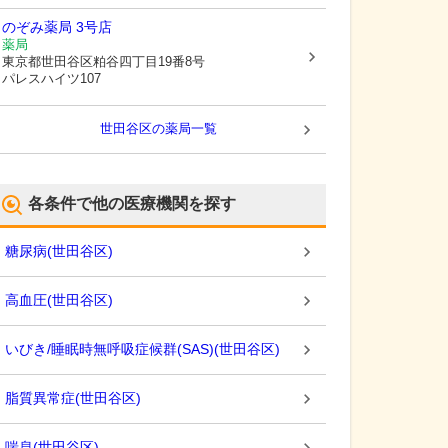
のぞみ薬局 3号店
薬局
東京都世田谷区
粕谷四丁目19番8号
パレスハイツ107
世田谷区
の薬局一覧
各条件で他の医療機関を探す
糖尿病
(
世田谷区
)
高血圧
(
世田谷区
)
いびき/睡眠時無呼吸症候群(SAS)
(
世田谷区
)
脂質異常症
(
世田谷区
)
喘息
(
世田谷区
)