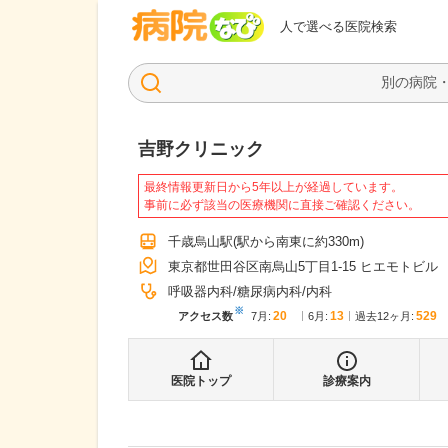
病院なび
人で選べる医院検索
吉野クリニック
最終情報更新日から5年以上が経過しています。
事前に必ず該当の医療機関に直接ご確認ください。
千歳烏山駅
(駅から
南東に約330m
)
東京都世田谷区南烏山5丁目1-15 ヒエモトビル
呼吸器内科
糖尿病内科
内科
※
20
13
529
アクセス数
7月
:
6月
:
過去12ヶ月:
医院トップ
診療案内