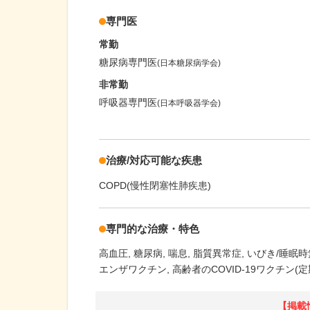
専門医
常勤
糖尿病専門医
(日本糖尿病学会)
非常勤
呼吸器専門医
(日本呼吸器学会)
治療/対応可能な疾患
COPD(慢性閉塞性肺疾患)
専門的な治療・特色
高血圧
糖尿病
喘息
脂質異常症
いびき/睡眠時
エンザワクチン
高齢者のCOVID-19ワクチン(定
【掲載