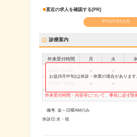
直近の求人を確認する
[PR]
PT/OT/STの方
診療案内
外来受付時間
月
火
●
●
8:30
〜
12:00
お盆(8月中旬)は休診・休業の場合がありま
●
●
15:00
〜
18:30
外来受付時間・内容等について、事前に必ず医
備考:
金～日曜AMのみ
休診日:
水・祝