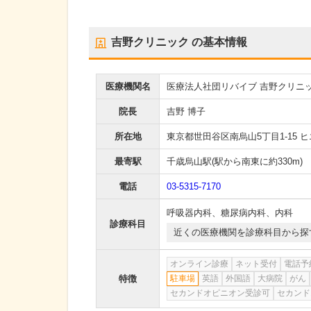
吉野クリニック
の基本情報
医療機関名
医療法人社団リバイブ 吉野クリニ
院長
吉野 博子
所在地
東京都世田谷区南烏山5丁目1-15 
最寄駅
千歳烏山駅
(駅から
南東に約330m
)
電話
03-5315-7170
呼吸器内科
、
糖尿病内科
、
内科
診療科目
近くの医療機関を診療科目から探
オンライン診療
ネット受付
電話予
特徴
駐車場
英語
外国語
大病院
がん
セカンドオピニオン受診可
セカンド