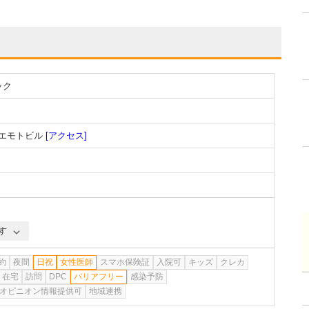
ック
ヒエモトビル
[アクセス]
す
約
夜間
日祝
女性医師
スマホ保険証
入院可
キッズ
クレカ
在宅
訪問
DPC
バリアフリー
感染予防
オピニオン情報提供可
地域連携