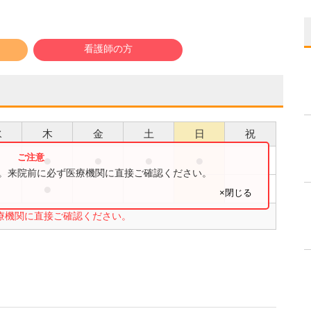
看護師の方
水
木
金
土
日
祝
●
●
●
●
す。来院前に必ず医療機関に直接ご確認ください。
●
×閉じる
療機関に直接ご確認ください。