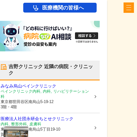
医療機関の皆様へ
吉野クリニック
近隣の病院・クリニッ
ク
みなみ烏山ペインクリニック
ペインクリニック内科, 内科, リハビリテーション
科
東京都世田谷区
南烏山5-19-12
3階・4階
医療法人社団永研会
ちとせクリニック
内科, 整形外科, 皮膚科
東京都世田谷区
南烏山5丁目19-10
賀茂ビル1階