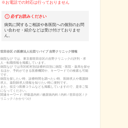
※お電話での対応は行っておりません
必ずお読みください
病気に関するご相談や各医院への個別のお問
い合わせ・紹介などは受け付けておりませ
ん。
世田谷区
の
医療法人社団リバイブ 吉野クリニック
情報
病院なび では、
東京都
世田谷区
の
吉野クリニック
の
評判・求
人・転職
情報を掲載しています。
病院なび では市区町村別/診療科目別に病院・医院・薬局を探せ
るほか、予約ができる医療機関や、キーワードでの検索も可能
です。
病院を探したい時、診療時間を調べたい時、医師求人や看護師
求人、薬剤師求人情報を知りたい時に便利です。
また、役立つ医療コラムなども掲載していますので、是非ご覧
になってください。
関連キーワード:
呼吸器内科 / 糖尿病内科 / 内科 / 世田谷区 / ク
リニック / かかりつけ