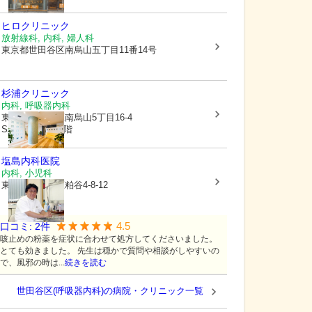
ヒロクリニック
放射線科, 内科, 婦人科
東京都世田谷区
南烏山五丁目11番14号
杉浦クリニック
内科, 呼吸器内科
東京都世田谷区
南烏山5丁目16-4
SALUD南烏山3階
塩島内科医院
内科, 小児科
東京都世田谷区
粕谷4-8-12
4.5
口コミ:
2
件
咳止めの粉薬を症状に合わせて処方してくださいました。
とても効きました。 先生は穏かで質問や相談がしやすいの
で、風邪の時は...
続きを読む
世田谷区(呼吸器内科)の病院・クリニック一覧