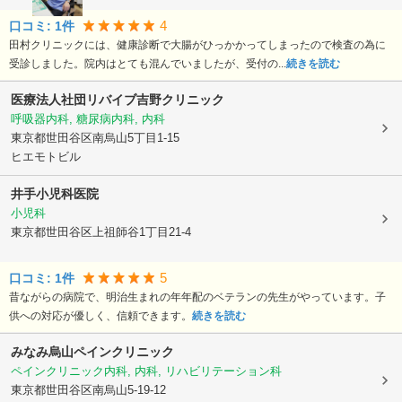
4
口コミ:
1
件
田村クリニックには、健康診断で大腸がひっかかってしまったので検査の為に
受診しました。院内はとても混んでいましたが、受付の...
続きを読む
医療法人社団リバイブ
吉野クリニック
呼吸器内科, 糖尿病内科, 内科
東京都世田谷区
南烏山5丁目1-15
ヒエモトビル
井手小児科医院
小児科
東京都世田谷区
上祖師谷1丁目21-4
5
口コミ:
1
件
昔ながらの病院で、明治生まれの年年配のベテランの先生がやっています。子
供への対応が優しく、信頼できます。
続きを読む
みなみ烏山ペインクリニック
ペインクリニック内科, 内科, リハビリテーション科
東京都世田谷区
南烏山5-19-12