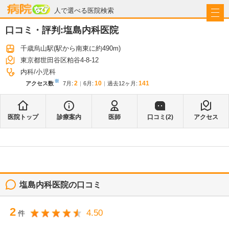
病院なび
人で選べる医院検索
口コミ・評判:
塩島内科医院
千歳烏山駅
(駅から
南東に約490m
)
東京都世田谷区粕谷4-8-12
内科
小児科
※
2
10
141
アクセス数
7月
:
6月
:
過去12ヶ月:
医院トップ
診療案内
医師
口コミ(
2
)
アクセス
塩島内科医院
の口コミ
2
4.50
件