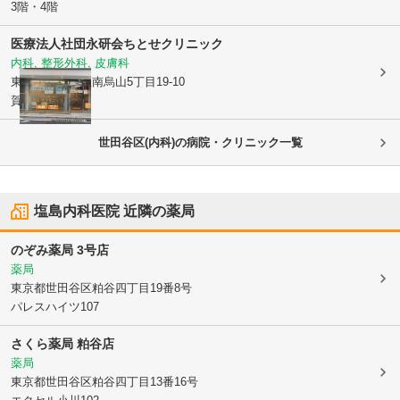
3階・4階
医療法人社団永研会
ちとせクリニック
内科, 整形外科, 皮膚科
東京都世田谷区
南烏山5丁目19-10
賀茂ビル1階
世田谷区(内科)の病院・クリニック一覧
塩島内科医院
近隣の薬局
のぞみ薬局 3号店
薬局
東京都世田谷区
粕谷四丁目19番8号
パレスハイツ107
さくら薬局 粕谷店
薬局
東京都世田谷区
粕谷四丁目13番16号