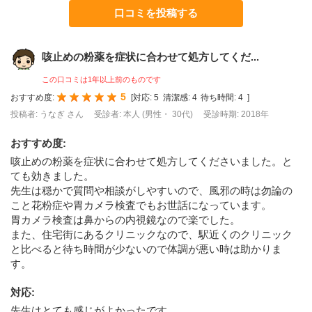
口コミを投稿する
咳止めの粉薬を症状に合わせて処方してくだ...
この口コミは1年以上前のものです
5
おすすめ度:
[
対応:
5
清潔感:
4
待ち時間:
4
]
投稿者: うなぎ さん
受診者: 本人 (男性・ 30代)
受診時期: 2018年
おすすめ度
:
咳止めの粉薬を症状に合わせて処方してくださいました。と
ても効きました。
先生は穏かで質問や相談がしやすいので、風邪の時は勿論の
こと花粉症や胃カメラ検査でもお世話になっています。
胃カメラ検査は鼻からの内視鏡なので楽でした。
また、住宅街にあるクリニックなので、駅近くのクリニック
と比べると待ち時間が少ないので体調が悪い時は助かりま
す。
対応
:
先生はとても感じがよかったです。