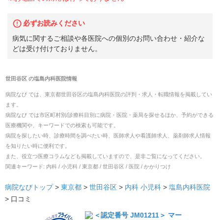
必ずお読みください
病気に関するご相談や各医院への個別のお問い合わせ・紹介な
どは受け付けておりません。
世田谷区
の
塩島内科医院
情報
病院なび では、
東京都
世田谷区
の
塩島内科医院
の
評判・求人・転職
情報を掲載してい
ます。
病院なび では市区町村別/診療科目別に病院・医院・薬局を探せるほか、予約ができる
医療機関や、キーワードでの検索も可能です。
病院を探したい時、診療時間を調べたい時、医師求人や看護師求人、薬剤師求人情報
を知りたい時に便利です。
また、役立つ医療コラムなども掲載していますので、是非ご覧になってください。
関連キーワード:
内科 / 小児科 / 東京都 / 世田谷区 / 医院 / かかりつけ
病院なびトップ
>
東京都
>
世田谷区
>
内科
小児科
>
塩島内科医院
>
口コミ