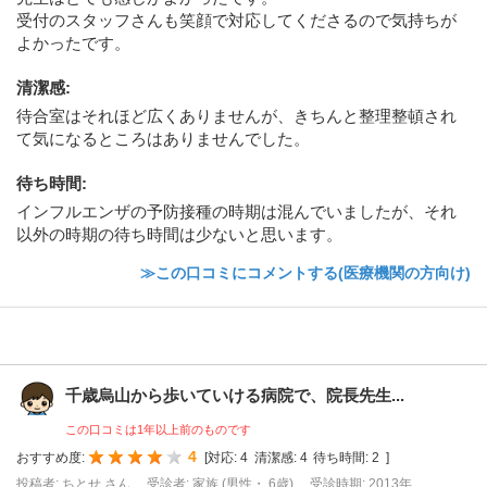
受付のスタッフさんも笑顔で対応してくださるので気持ちが
よかったです。
清潔感
:
待合室はそれほど広くありませんが、きちんと整理整頓され
て気になるところはありませんでした。
待ち時間
:
インフルエンザの予防接種の時期は混んでいましたが、それ
以外の時期の待ち時間は少ないと思います。
≫この口コミにコメントする(医療機関の方向け)
千歳烏山から歩いていける病院で、院長先生...
この口コミは1年以上前のものです
4
おすすめ度:
[
対応:
4
清潔感:
4
待ち時間:
2
]
投稿者: ちとせ さん
受診者: 家族 (男性・ 6歳)
受診時期: 2013年