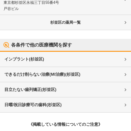
東京都杉並区
永福三丁目55番4号
戸谷ビル
杉並区
の薬局一覧
各条件で他の医療機関を探す
インプラント
(
杉並区
)
できるだけ削らない治療(MI治療)
(
杉並区
)
目立たない歯列矯正
(
杉並区
)
日曜/祝日診療可の歯科
(
杉並区
)
《掲載している情報についてのご注意》