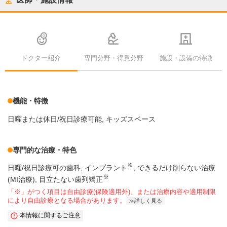
ドクター紹介
専門分野・得意分野
施設・設備の特徴
機能・特徴
日曜または休日/祝日診療可能
キッズスペース
専門的な治療・特色
※
日曜/祝日診療可の歯科
インプラント
できるだけ削らない治療
※
(MI治療)
目立たない歯列矯正
「※」がつく項目は自由診療(保険適用外)、または治療内容や適用制限
により自由診療となる場合があります。
詳しく見る
本情報に関するご注意