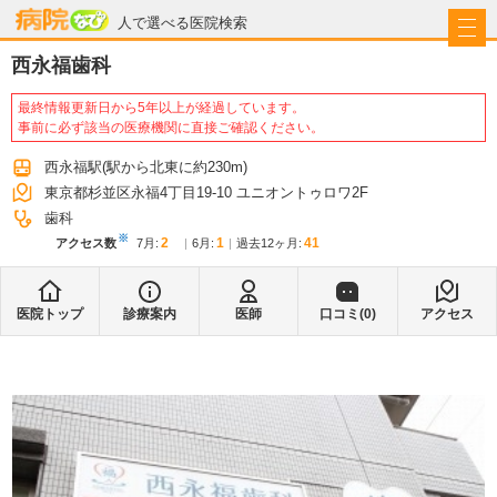
病院なび
人で選べる医院検索
西永福歯科
最終情報更新日から5年以上が経過しています。
事前に必ず該当の医療機関に直接ご確認ください。
西永福駅
(駅から
北東に約230m
)
東京都杉並区永福4丁目19-10 ユニオントゥロワ2F
歯科
※
2
1
41
アクセス数
7月
:
6月
:
過去12ヶ月:
医院トップ
診療案内
医師
口コミ(
0
)
アクセス