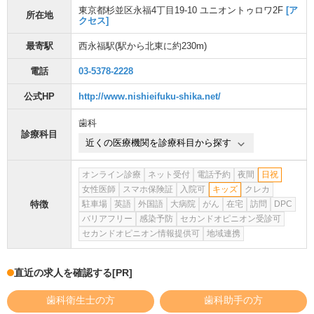
東京都杉並区永福4丁目19-10 ユニオントゥロワ2F
[ア
所在地
クセス]
最寄駅
西永福駅
(駅から
北東に約230m
)
電話
03-5378-2228
公式HP
http://www.nishieifuku-shika.net/
歯科
診療科目
近くの医療機関を診療科目から探す
オンライン診療
ネット受付
電話予約
夜間
日祝
女性医師
スマホ保険証
入院可
キッズ
クレカ
特徴
駐車場
英語
外国語
大病院
がん
在宅
訪問
DPC
バリアフリー
感染予防
セカンドオピニオン受診可
セカンドオピニオン情報提供可
地域連携
直近の求人を確認する
[PR]
歯科衛生士の方
歯科助手の方