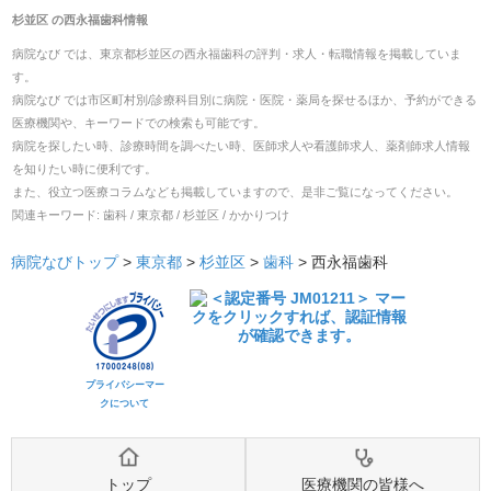
杉並区
の
西永福歯科
情報
病院なび では、
東京都
杉並区
の
西永福歯科
の
評判・求人・転職
情報を掲載していま
す。
病院なび では市区町村別/診療科目別に病院・医院・薬局を探せるほか、予約ができる
医療機関や、キーワードでの検索も可能です。
病院を探したい時、診療時間を調べたい時、医師求人や看護師求人、薬剤師求人情報
を知りたい時に便利です。
また、役立つ医療コラムなども掲載していますので、是非ご覧になってください。
関連キーワード:
歯科 / 東京都 / 杉並区 / かかりつけ
病院なびトップ
>
東京都
>
杉並区
>
歯科
>
西永福歯科
プライバシーマー
クについて
トップ
医療機関の皆様へ