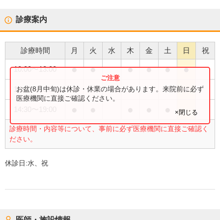
診療案内
診療時間
月
火
水
木
金
土
日
祝
●
●
●
●
●
●
10:00
〜
13:00
●
お盆(8月中旬)は休診・休業の場合があります。来院前に必ず
14:00
〜
18:00
医療機関に直接ご確認ください。
●
●
●
●
●
14:30
〜
19:00
×閉じる
診療時間・内容等について、事前に必ず医療機関に直接ご確認く
ださい。
休診日:
水、祝
医師・施設情報