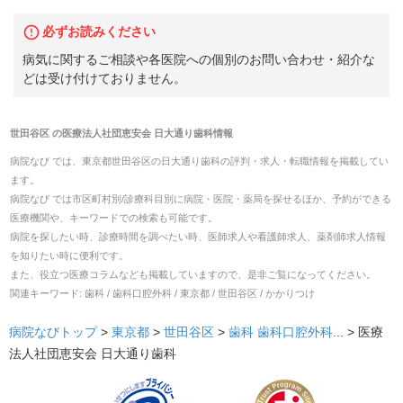
必ずお読みください
病気に関するご相談や各医院への個別のお問い合わせ・紹介な
どは受け付けておりません。
世田谷区
の
医療法人社団恵安会 日大通り歯科
情報
病院なび では、
東京都
世田谷区
の
日大通り歯科
の
評判・求人・転職
情報を掲載してい
ます。
病院なび では市区町村別/診療科目別に病院・医院・薬局を探せるほか、予約ができる
医療機関や、キーワードでの検索も可能です。
病院を探したい時、診療時間を調べたい時、医師求人や看護師求人、薬剤師求人情報
を知りたい時に便利です。
また、役立つ医療コラムなども掲載していますので、是非ご覧になってください。
関連キーワード:
歯科 / 歯科口腔外科 / 東京都 / 世田谷区 / かかりつけ
病院なびトップ
>
東京都
>
世田谷区
>
歯科
歯科口腔外科
... >
医療
法人社団恵安会 日大通り歯科