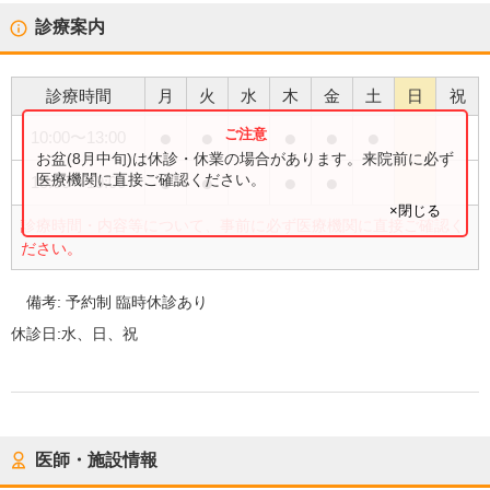
診療案内
診療時間
月
火
水
木
金
土
日
祝
●
●
●
●
●
10:00
〜
13:00
お盆(8月中旬)は休診・休業の場合があります。来院前に必ず
●
●
●
●
医療機関に直接ご確認ください。
15:00
〜
19:00
×閉じる
診療時間・内容等について、事前に必ず医療機関に直接ご確認く
ださい。
備考:
予約制 臨時休診あり
休診日:
水、日、祝
医師・施設情報