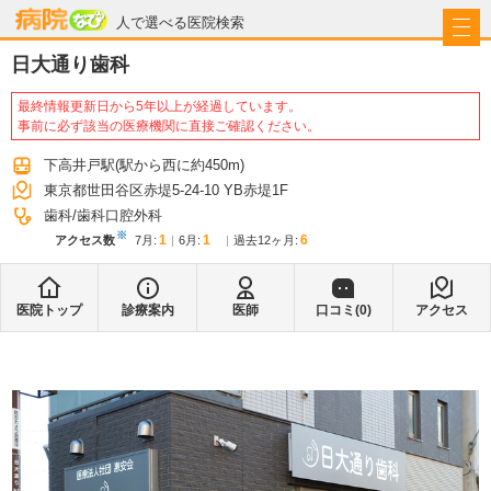
病院なび
人で選べる医院検索
日大通り歯科
最終情報更新日から5年以上が経過しています。
事前に必ず該当の医療機関に直接ご確認ください。
下高井戸駅
(駅から
西に約450m
)
東京都世田谷区赤堤5-24-10 YB赤堤1F
歯科
歯科口腔外科
※
1
1
6
アクセス数
7月
:
6月
:
過去12ヶ月:
医院トップ
診療案内
医師
口コミ(
0
)
アクセス