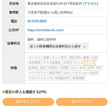
所在地
東京都世田谷区赤堤5-24-10 YB赤堤1F
[アクセス]
最寄駅
下高井戸駅
(駅から
西に約450m
)
電話
03-5376-8825
公式HP
https://nichidai-dc.com/
歯科
、
歯科口腔外科
診療科目
近くの医療機関を診療科目から探す
オンライン診療
ネット受付
電話予約
夜間
日祝
女性医師
スマホ保険証
入院可
キッズ
クレカ
特徴
駐車場
英語
外国語
大病院
がん
在宅
訪問
DPC
バリアフリー
感染予防
セカンドオピニオン受診可
セカンドオピニオン情報提供可
地域連携
直近の求人を確認する
[PR]
歯科衛生士の方
歯科助手の方