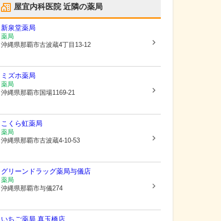
屋宜内科医院
近隣の薬局
新泉堂薬局
薬局
沖縄県那覇市
古波蔵4丁目13-12
ミズホ薬局
薬局
沖縄県那覇市
国場1169-21
こくら虹薬局
薬局
沖縄県那覇市
古波蔵4-10-53
グリーンドラッグ薬局与儀店
薬局
沖縄県那覇市
与儀274
いちご薬局 真玉橋店