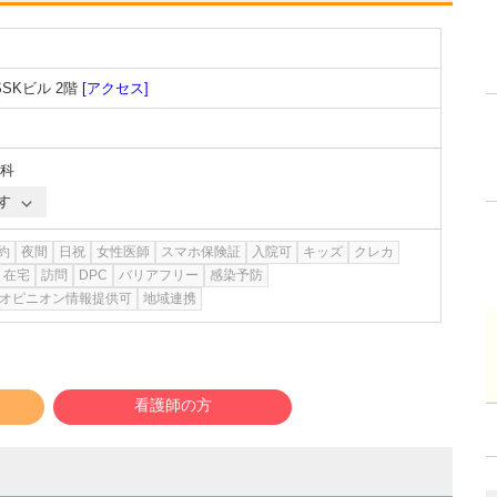
SKビル 2階
[アクセス]
科
す
約
夜間
日祝
女性医師
スマホ保険証
入院可
キッズ
クレカ
在宅
訪問
DPC
バリアフリー
感染予防
オピニオン情報提供可
地域連携
看護師の方