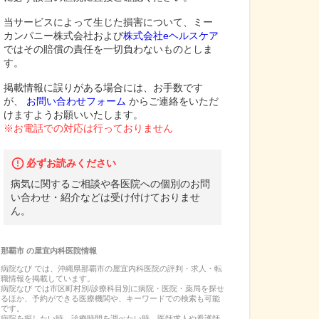
当サービスによって生じた損害について、ミー
カンパニー株式会社および
株式会社eヘルスケア
ではその賠償の責任を一切負わないものとしま
す。
掲載情報に誤りがある場合には、お手数です
が、
お問い合わせフォーム
からご連絡をいただ
けますようお願いいたします。
※お電話での対応は行っておりません
必ずお読みください
病気に関するご相談や各医院への個別のお問
い合わせ・紹介などは受け付けておりませ
ん。
那覇市
の
屋宜内科医院
情報
病院なび では、
沖縄県
那覇市
の
屋宜内科医院
の
評判・求人・転
職
情報を掲載しています。
病院なび では市区町村別/診療科目別に病院・医院・薬局を探せ
るほか、予約ができる医療機関や、キーワードでの検索も可能
です。
病院を探したい時、診療時間を調べたい時、医師求人や看護師