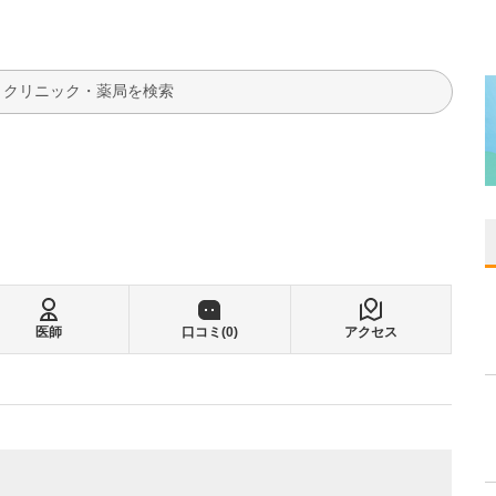
検索
医師
口コミ(
0
)
アクセス