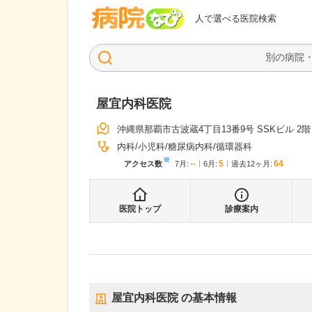
病院なび
人で選べる医院検索
屋宜内科医院
沖縄県那覇市古波蔵4丁目13番9号 SSKビル 2階
内科
小児科
糖尿病内科
循環器科
※
--
5
64
アクセス数
7月
:
6月
:
過去12ヶ月:
医院トップ
診療案内
屋宜内科医院
の基本情報