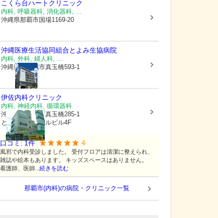
こくら台ハートクリニック
内科, 呼吸器科, 消化器科, ...
沖縄県那覇市
国場1169-20
沖縄医療生活協同組合
とよみ生協病院
内科, 外科, 婦人科, ...
沖縄県豊見城市
真玉橋593-1
伊佐内科クリニック
内科, 神経内科, 循環器科
沖縄県豊見城市
真玉橋285-1
とよみメディカルビル4F
4
口コミ:
1
件
風邪で内科受診しました。 受付フロアは清潔に整えられ、
雑誌や絵本もあります。 キッズスペースはありません。
看護師、医師...
続きを読む
那覇市(内科)の病院・クリニック一覧