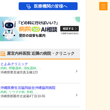
医療機関の皆様へ
屋宜内科医院
近隣の病院・クリニック
とよみクリニック
内科, 呼吸器科, 消化器科, ...
沖縄県豊見城市
真玉橋123
沖繩医療生活協同組合
沖縄協同病院
内科, リウマチ科, 外科, ...
沖縄県那覇市
古波蔵4丁目10-55