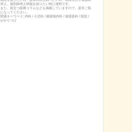
求人、薬剤師求人情報を知りたい時に便利です。
また、役立つ医療コラムなども掲載していますので、是非ご覧
になってください。
関連キーワード:
内科 / 小児科 / 糖尿病内科 / 循環器科 / 医院 /
かかりつけ