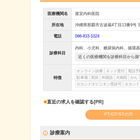
医療機関名
屋宜内科医院
所在地
沖縄県那覇市古波蔵4丁目13番9号 S
電話
098-833-1024
内科
、
小児科
、
糖尿病内科
、
循環器
診療科目
近くの医療機関を診療科目から探
オンライン診療
ネット受付
電話予
特徴
駐車場
英語
外国語
大病院
がん
セカンドオピニオン受診可
セカンド
直近の求人を確認する
[PR]
PT/OT/STの方
診療案内