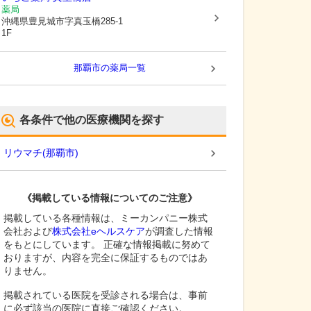
薬局
沖縄県豊見城市
字真玉橋285-1
1F
那覇市
の薬局一覧
各条件で他の医療機関を探す
リウマチ
(
那覇市
)
《掲載している情報についてのご注意》
掲載している各種情報は、ミーカンパニー株式
会社および
株式会社eヘルスケア
が調査した情報
をもとにしています。 正確な情報掲載に努めて
おりますが、内容を完全に保証するものではあ
りません。
掲載されている医院を受診される場合は、事前
に必ず該当の医院に直接ご確認ください。