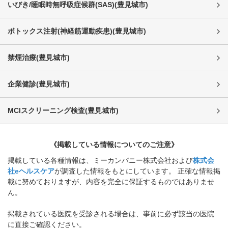
いびき/睡眠時無呼吸症候群(SAS)
(
豊見城市
)
ボトックス注射(神経筋運動疾患)
(
豊見城市
)
禁煙治療
(
豊見城市
)
企業健診
(
豊見城市
)
MCIスクリーニング検査
(
豊見城市
)
《掲載している情報についてのご注意》
掲載している各種情報は、ミーカンパニー株式会社および
株式会
社eヘルスケア
が調査した情報をもとにしています。 正確な情報掲
載に努めておりますが、内容を完全に保証するものではありませ
ん。
掲載されている医院を受診される場合は、事前に必ず該当の医院
に直接ご確認ください。