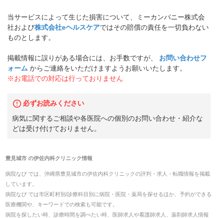
当サービスによって生じた損害について、ミーカンパニー株式会
社および
株式会社eヘルスケア
ではその賠償の責任を一切負わない
ものとします。
掲載情報に誤りがある場合には、お手数ですが、
お問い合わせフ
ォーム
からご連絡をいただけますようお願いいたします。
※お電話での対応は行っておりません
必ずお読みください
病気に関するご相談や各医院への個別のお問い合わせ・紹介な
どは受け付けておりません。
豊見城市
の
伊佐内科クリニック
情報
病院なび では、
沖縄県
豊見城市
の
伊佐内科クリニック
の
評判・求人・転職
情報を掲載
しています。
病院なび では市区町村別/診療科目別に病院・医院・薬局を探せるほか、予約ができる
医療機関や、キーワードでの検索も可能です。
病院を探したい時、診療時間を調べたい時、医師求人や看護師求人、薬剤師求人情報