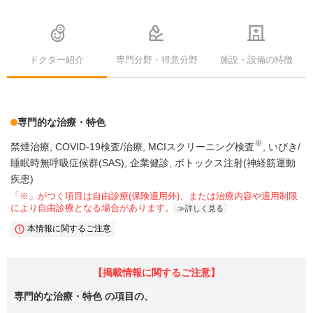
ドクター紹介
専門分野・得意分野
施設・設備の特徴
専門的な治療・特色
※
禁煙治療
COVID-19検査/治療
MCIスクリーニング検査
いびき/
睡眠時無呼吸症候群(SAS)
企業健診
ボトックス注射(神経筋運動
疾患)
「※」がつく項目は自由診療(保険適用外)、または治療内容や適用制限
により自由診療となる場合があります。
詳しく見る
本情報に関するご注意
【掲載情報に関するご注意】
専門的な治療・特色
の項目の、