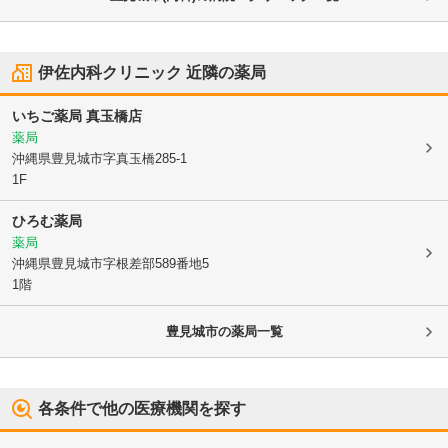
伊佐内科クリニック
近隣の薬局
いちご薬局 真玉橋店
薬局
沖縄県豊見城市
字真玉橋285-1
1F
ひろむ薬局
薬局
沖縄県豊見城市
字根差部589番地5
1階
豊見城市
の薬局一覧
各条件で他の医療機関を探す