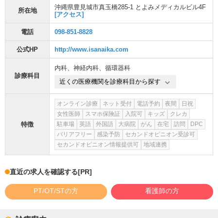
沖縄県豊見城市真玉橋285-1 とよみメディカルビル4F
所在地
[アクセス]
電話
098-851-8828
公式HP
http://www.isanaika.com
内科
、
神経内科
、
循環器科
診療科目
近くの医療機関を診療科目から探す
オンライン診療
ネット受付
電話予約
夜間
日祝
女性医師
スマホ保険証
入院可
キッズ
クレカ
特徴
駐車場
英語
外国語
大病院
がん
在宅
訪問
DPC
バリアフリー
感染予防
セカンドオピニオン受診可
セカンドオピニオン情報提供可
地域連携
直近の求人を確認する
[PR]
PT/OT/STの方
看護師の方