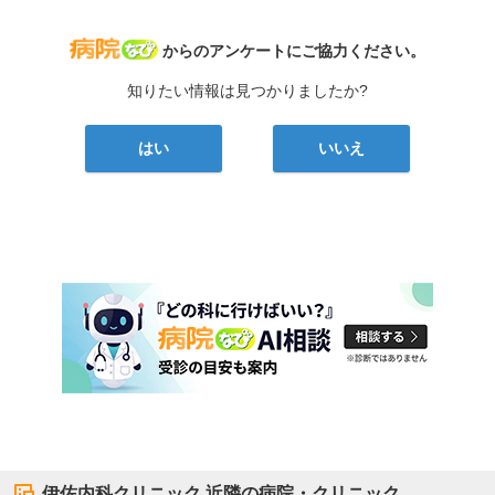
病院なび
からのアンケートにご協力ください。
知りたい情報は見つかりましたか?
はい
いいえ
伊佐内科クリニック
近隣の病院・クリニック