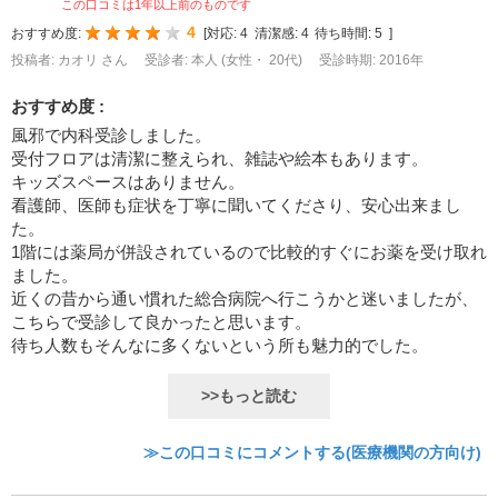
この口コミは1年以上前のものです
4
おすすめ度:
[
対応:
4
清潔感:
4
待ち時間:
5
]
投稿者: カオリ さん
受診者: 本人 (女性・ 20代)
受診時期: 2016年
おすすめ度 :
風邪で内科受診しました。
受付フロアは清潔に整えられ、雑誌や絵本もあります。
キッズスペースはありません。
看護師、医師も症状を丁寧に聞いてくださり、安心出来まし
た。
1階には薬局が併設されているので比較的すぐにお薬を受け取れ
ました。
近くの昔から通い慣れた総合病院へ行こうかと迷いましたが、
こちらで受診して良かったと思います。
待ち人数もそんなに多くないという所も魅力的でした。
>>もっと読む
≫この口コミにコメントする(医療機関の方向け)