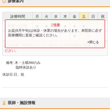
診療案内
診療時間
月
火
水
木
金
土
日
祝
●
●
●
●
●
●
8:30
〜
12:00
お盆(8月中旬)は休診・休業の場合があります。来院前に必ず
●
●
●
●
医療機関に直接ご確認ください。
14:00
〜
17:30
×閉じる
診療時間・内容等について、事前に必ず医療機関に直接ご確認く
ださい。
備考:
木・土曜AMのみ
臨時休診あり
休診日:
日、祝
医師・施設情報