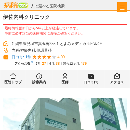
病院なび
人で選べる医院検索
伊佐内科クリニック
最終情報更新日から5年以上が経過しています。
事前に必ず該当の医療機関に直接ご確認ください。
沖縄県豊見城市真玉橋285-1 とよみメディカルビル4F
内科
神経内科
循環器科
口コミ:
1
件
4.00
※
27
38
479
アクセス数
7月
:
6月
:
過去12ヶ月:
医院トップ
診療案内
医師
口コミ(
1
)
アクセス