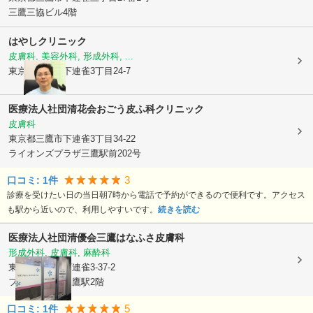
三鷹三協ビル4階
はやしクリニック
皮膚科, 美容外科, 形成外科, ...
東京都三鷹市
下連雀3丁目24-7
医療法人社団清花会
おごう皮ふ科クリニック
皮膚科
東京都三鷹市
下連雀3丁目34-22
ライオンズプラザ三鷹駅前202号
3
口コミ:
1
件
診療を受けたい日の当日朝7時から電話で予約ができるので便利です。アクセス
も駅から近いので、利用しやすいです。
続きを読む
医療法人社団清優会
三鷹はなふさ皮膚科
形成外科, 皮膚科, 麻酔科
東京都三鷹市
下連雀3-37-2
フィルパーク三鷹駅2階
5
口コミ:
1
件