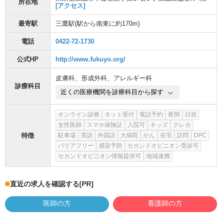
所在地
[アクセス]
最寄駅
三鷹駅
(駅から
南東に約170m
)
電話
0422-72-1730
公式HP
http://www.fukuyo.org/
皮膚科
、
形成外科
、
アレルギー科
診療科目
近くの医療機関を診療科目から探す
オンライン診療
ネット受付
電話予約
夜間
日祝
女性医師
スマホ保険証
入院可
キッズ
クレカ
特徴
駐車場
英語
外国語
大病院
がん
在宅
訪問
DPC
バリアフリー
感染予防
セカンドオピニオン受診可
セカンドオピニオン情報提供可
地域連携
直近の求人を確認する
[PR]
医師の方
看護師の方