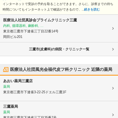
インターネットで受診の予約を取ることができます。さらに、診察までの待ち
時間についてもインターネット上で確認ができるので、...
続きを読む
医療法人社団真診会プライムクリニック三鷹
内科, 循環器科, 麻酔科, ...
東京都三鷹市
下連雀三丁目22番14号
岡田ビル201
三鷹市(皮膚科)の病院・クリニック一覧
医療法人社団風光会福代皮フ科クリニック
近隣の薬局
あおい薬局三鷹店
薬局
東京都三鷹市
下連雀3-22-25ドエル三鷹1F
三鷹薬局
薬局
東京都三鷹市
下連雀三丁目35番7号