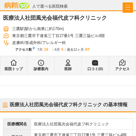
病院なび
人で選べる医院検索
医療法人社団風光会福代皮フ科クリニック
三鷹駅
(駅から
南東に約170m
)
東京都三鷹市下連雀三丁目27番1号 三鷹三協ビル4階
皮膚科
形成外科
アレルギー科
※
10
5
87
アクセス数
7月
:
6月
:
過去12ヶ月:
医院トップ
診療案内
医師
口コミ(
0
)
アクセス
医療法人社団風光会福代皮フ科クリニック
の基本情報
医療機関名
医療法人社団風光会福代皮フ科クリニック
東京都三鷹市下連雀三丁目27番1号 三鷹三協ビル4階