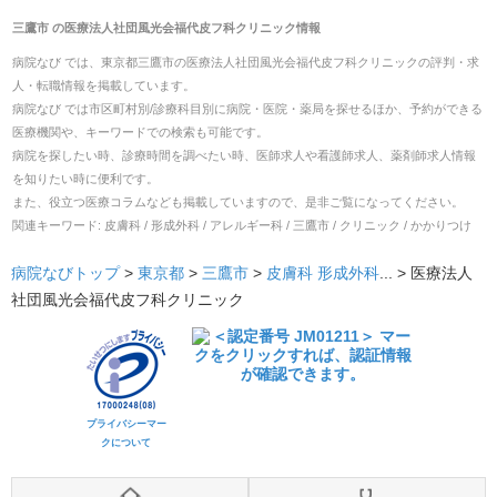
三鷹市
の
医療法人社団風光会福代皮フ科クリニック
情報
病院なび では、
東京都
三鷹市
の
医療法人社団風光会福代皮フ科クリニック
の
評判・求
人・転職
情報を掲載しています。
病院なび では市区町村別/診療科目別に病院・医院・薬局を探せるほか、予約ができる
医療機関や、キーワードでの検索も可能です。
病院を探したい時、診療時間を調べたい時、医師求人や看護師求人、薬剤師求人情報
を知りたい時に便利です。
また、役立つ医療コラムなども掲載していますので、是非ご覧になってください。
関連キーワード:
皮膚科 / 形成外科 / アレルギー科 / 三鷹市 / クリニック / かかりつけ
病院なびトップ
>
東京都
>
三鷹市
>
皮膚科
形成外科
... >
医療法人
社団風光会福代皮フ科クリニック
プライバシーマー
クについて