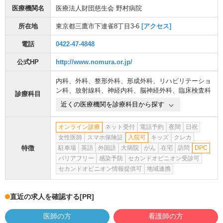
医療機関名
医療法人財団慈生会 野村病院
所在地
東京都三鷹市下連雀8丁目3-6
[アクセス]
電話
0422-47-4848
公式HP
http://www.nomura.or.jp/
内科
、
外科
、
整形外科
、
形成外科
、
リハビリテーショ
ン科
、
放射線科
、
神経内科
、
脳神経外科
、
臨床検査科
診療科目
近くの医療機関を診療科目から探す
オンライン診療
ネット受付
電話予約
夜間
日祝
女性医師
スマホ保険証
入院可
キッズ
クレカ
特徴
駐車場
英語
外国語
大病院
がん
在宅
訪問
DPC
バリアフリー
感染予防
セカンドオピニオン受診可
セカンドオピニオン情報提供可
地域連携
直近の求人を確認する
[PR]
医師の方
看護師の方