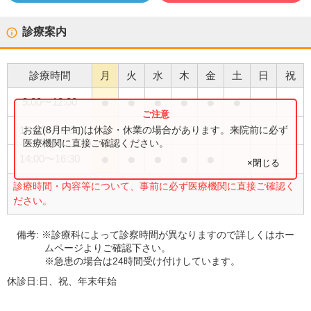
診療案内
診療時間
月
火
水
木
金
土
日
祝
●
●
●
●
●
●
9:00
〜
12:00
●
お盆(8月中旬)は休診・休業の場合があります。来院前に必ず
14:00
〜
16:00
医療機関に直接ご確認ください。
●
●
●
●
●
14:00
〜
16:30
×閉じる
診療時間・内容等について、事前に必ず医療機関に直接ご確認く
ださい。
備考:
※診療科によって診察時間が異なりますので詳しくはホー
ムページよりご確認下さい。
※急患の場合は24時間受け付けしています。
休診日:
日、祝、年末年始