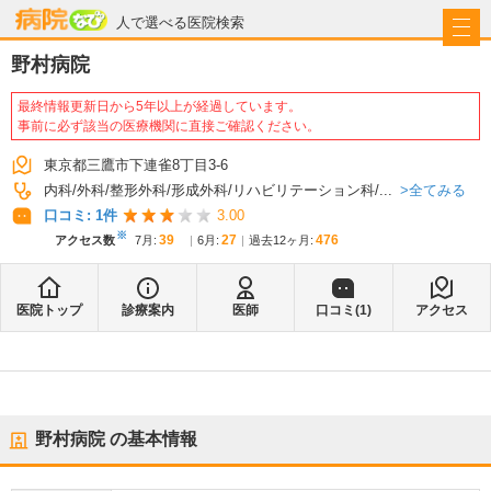
病院なび
人で選べる医院検索
野村病院
最終情報更新日から5年以上が経過しています。
事前に必ず該当の医療機関に直接ご確認ください。
東京都三鷹市下連雀8丁目3-6
全てみる
内科
外科
整形外科
形成外科
リハビリテーション科
...
口コミ:
1
件
3.00
※
39
27
476
アクセス数
7月
:
6月
:
過去12ヶ月:
医院トップ
診療案内
医師
口コミ(
1
)
アクセス
野村病院
の基本情報