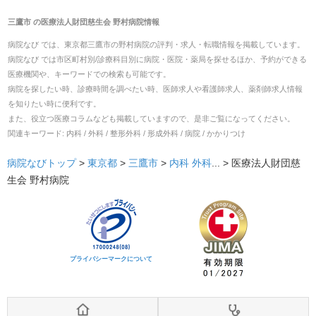
三鷹市
の
医療法人財団慈生会 野村病院
情報
病院なび では、
東京都
三鷹市
の
野村病院
の
評判・求人・転職
情報を掲載しています。
病院なび では市区町村別/診療科目別に病院・医院・薬局を探せるほか、予約ができる
医療機関や、キーワードでの検索も可能です。
病院を探したい時、診療時間を調べたい時、医師求人や看護師求人、薬剤師求人情報
を知りたい時に便利です。
また、役立つ医療コラムなども掲載していますので、是非ご覧になってください。
関連キーワード:
内科 / 外科 / 整形外科 / 形成外科 / 病院 / かかりつけ
病院なびトップ
>
東京都
>
三鷹市
>
内科
外科
... >
医療法人財団慈
生会 野村病院
プライバシーマークについて