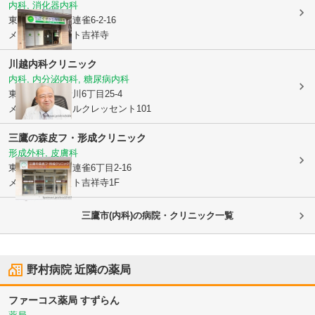
内科, 消化器内科
東京都三鷹市
下連雀6-2-16
メディカルコート吉祥寺
川越内科クリニック
内科, 内分泌内科, 糖尿病内科
東京都三鷹市
新川6丁目25-4
メディカルモールクレッセント101
三鷹の森皮フ・形成クリニック
形成外科, 皮膚科
東京都三鷹市
下連雀6丁目2-16
メディカルコート吉祥寺1F
三鷹市(内科)の病院・クリニック一覧
野村病院
近隣の薬局
ファーコス薬局 すずらん