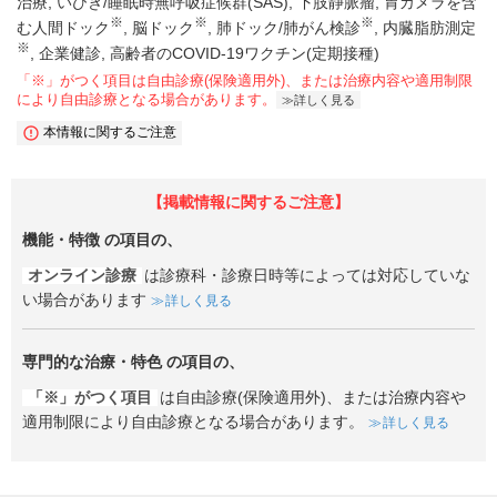
治療
いびき/睡眠時無呼吸症候群(SAS)
下肢静脈瘤
胃カメラを含
※
※
※
む人間ドック
脳ドック
肺ドック/肺がん検診
内臓脂肪測定
※
企業健診
高齢者のCOVID-19ワクチン(定期接種)
「※」がつく項目は自由診療(保険適用外)、または治療内容や適用制限
により自由診療となる場合があります。
詳しく見る
本情報に関するご注意
【掲載情報に関するご注意】
機能・特徴
の項目の、
オンライン診療
は診療科・診療日時等によっては対応していな
い場合があります
詳しく見る
専門的な治療・特色
の項目の、
「※」がつく項目
は自由診療(保険適用外)、または治療内容や
適用制限により自由診療となる場合があります。
詳しく見る