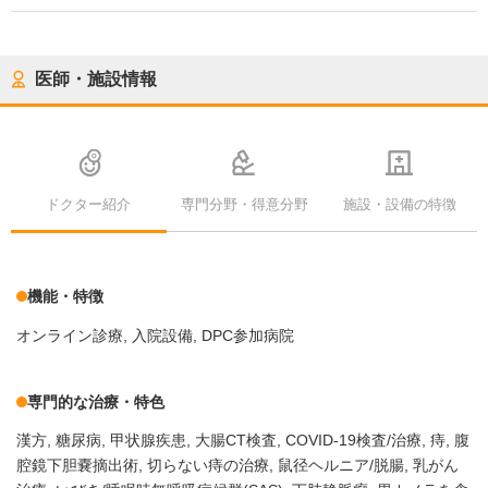
医師・施設情報
ドクター紹介
専門分野・得意分野
施設・設備の特徴
機能・特徴
オンライン診療
入院設備
DPC参加病院
専門的な治療・特色
漢方
糖尿病
甲状腺疾患
大腸CT検査
COVID-19検査/治療
痔
腹
腔鏡下胆嚢摘出術
切らない痔の治療
鼠径ヘルニア/脱腸
乳がん