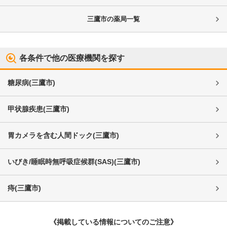
三鷹市
の薬局一覧
各条件で他の医療機関を探す
糖尿病
(
三鷹市
)
甲状腺疾患
(
三鷹市
)
胃カメラを含む人間ドック
(
三鷹市
)
いびき/睡眠時無呼吸症候群(SAS)
(
三鷹市
)
痔
(
三鷹市
)
《掲載している情報についてのご注意》