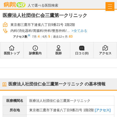
病院なび
人で選べる医院検索
医療法人社団佳仁会三鷹第一クリニック
東京都三鷹市下連雀八丁目9番21号 1階2階
全てみる
内科
消化器科
胃腸科
外科
整形外科
...
※
4
5
83
アクセス数
7月
:
6月
:
過去12ヶ月:
医院トップ
診療案内
医師
口コミ(
0
)
アクセス
医療法人社団佳仁会三鷹第一クリニック
の基本情報
医療機関名
医療法人社団佳仁会三鷹第一クリニック
所在地
東京都三鷹市下連雀八丁目9番21号 1階2階
[アクセス]