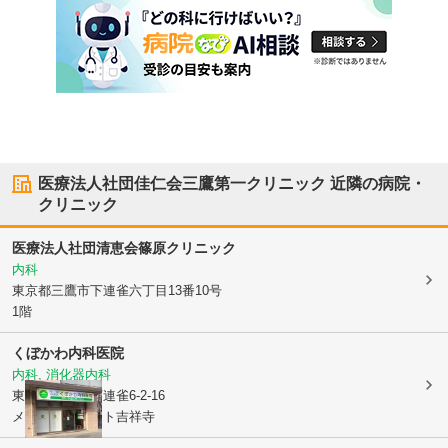
医療法人社団佳仁会三鷹第一クリニック
近隣の病院・
クリニック
医療法人社団清恵会篠原クリニック
内科
東京都三鷹市
下連雀六丁目13番10号
1階
くぼかわ内科医院
内科, 消化器内科
東京都三鷹市
下連雀6-2-16
メディカルコート吉祥寺