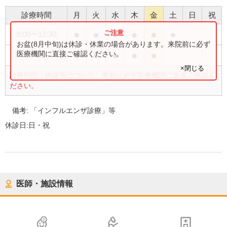
診療時間
月
火
水
木
金
土
日
祝
●
●
●
●
●
●
9:00
〜
12:30
お盆(8月中旬)は休診・休業の場合があります。来院前に必ず
●
●
●
●
●
医療機関に直接ご確認ください。
14:00
〜
17:00
×閉じる
診療時間・内容等について、事前に必ず医療機関に直接ご確認く
ださい。
備考:
「インフルエンザ診療」等
休診日:
日・祝
医師・施設情報