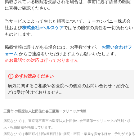
掲載されている医院を受診される場合は、事前に必ず該当の医院
に直接ご確認ください。
当サービスによって生じた損害について、ミーカンパニー株式会
社および
株式会社eヘルスケア
ではその賠償の責任を一切負わない
ものとします。
掲載情報に誤りがある場合には、お手数ですが、
お問い合わせフ
ォーム
からご連絡をいただけますようお願いいたします。
※お電話での対応は行っておりません
必ずお読みください
病気に関するご相談や各医院への個別のお問い合わせ・紹介な
どは受け付けておりません。
三鷹市
の
医療法人社団佳仁会三鷹第一クリニック
情報
病院なび では、
東京都
三鷹市
の
医療法人社団佳仁会三鷹第一クリニック
の
評判・求
人・転職
情報を掲載しています。
病院なび では市区町村別/診療科目別に病院・医院・薬局を探せるほか、予約ができる