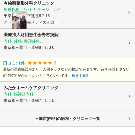
今給黎整形外科クリニック
整形外科, リハビリテーション科
東京都三鷹市
下連雀6-2-16
アトラス吉祥寺メディカルコート
医療法人財団慈生会
野村病院
内科, 外科, 整形外科, ...
東京都三鷹市
下連雀8丁目3-6
3
口コミ:
1
件
最新の医療機器があり、人間ドックなどの検診で有名です。待ち時間も少ない
ので時間がかからないところがいいです。
続きを読む
みたかホームケアクリニック
内科, 脳神経内科
東京都三鷹市
下連雀7丁目1-5
三鷹市(内科)の病院・クリニック一覧