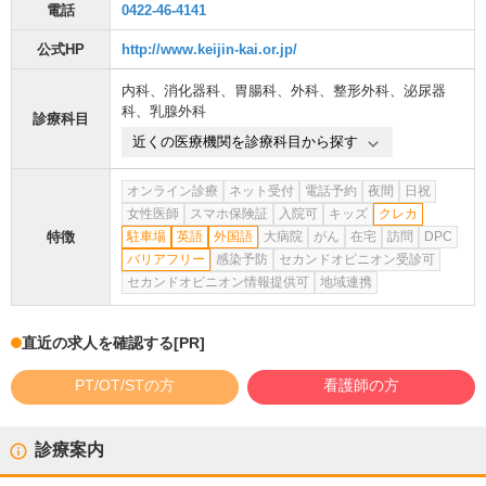
電話
0422-46-4141
公式HP
http://www.keijin-kai.or.jp/
内科
、
消化器科
、
胃腸科
、
外科
、
整形外科
、
泌尿器
科
、
乳腺外科
診療科目
近くの医療機関を診療科目から探す
オンライン診療
ネット受付
電話予約
夜間
日祝
女性医師
スマホ保険証
入院可
キッズ
クレカ
特徴
駐車場
英語
外国語
大病院
がん
在宅
訪問
DPC
バリアフリー
感染予防
セカンドオピニオン受診可
セカンドオピニオン情報提供可
地域連携
直近の求人を確認する
[PR]
PT/OT/STの方
看護師の方
診療案内