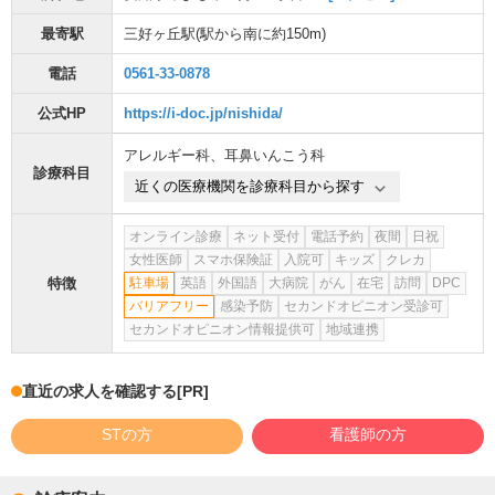
最寄駅
三好ヶ丘駅
(駅から
南に約150m
)
電話
0561-33-0878
公式HP
https://i-doc.jp/nishida/
アレルギー科
、
耳鼻いんこう科
診療科目
近くの医療機関を診療科目から探す
オンライン診療
ネット受付
電話予約
夜間
日祝
女性医師
スマホ保険証
入院可
キッズ
クレカ
特徴
駐車場
英語
外国語
大病院
がん
在宅
訪問
DPC
バリアフリー
感染予防
セカンドオピニオン受診可
セカンドオピニオン情報提供可
地域連携
直近の求人を確認する
[PR]
STの方
看護師の方