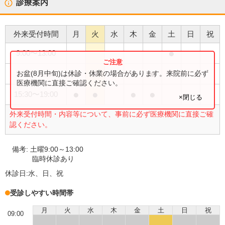
診療案内
外来受付時間
月
火
水
木
金
土
日
祝
●
9:00
〜
13:00
●
●
●
●
お盆(8月中旬)は休診・休業の場合があります。来院前に必ず
9:30
〜
12:30
医療機関に直接ご確認ください。
●
●
●
●
15:30
〜
19:00
×閉じる
外来受付時間・内容等について、事前に必ず医療機関に直接ご確
認ください。
備考:
土曜9:00～13:00
臨時休診あり
休診日:
水、日、祝
受診しやすい時間帯
月
火
水
木
金
土
日
祝
09:00