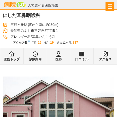
病院なび
人で選べる医院検索
にしだ耳鼻咽喉科
三好ヶ丘駅
(駅から
南に約150m
)
愛知県みよし市三好丘2丁目5-1
アレルギー科
耳鼻いんこう科
※
15
19
237
アクセス数
7月
:
6月
:
過去12ヶ月:
医院トップ
診療案内
医師
口コミ(
0
)
アクセス