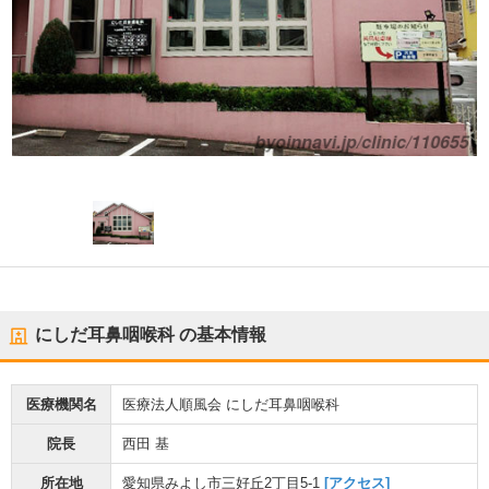
にしだ耳鼻咽喉科
の基本情報
医療機関名
医療法人順風会 にしだ耳鼻咽喉科
院長
西田 基
所在地
愛知県みよし市三好丘2丁目5-1
[アクセス]