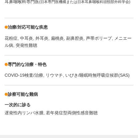
耳鼻咽喉科専門医
(日本専門医機構または日本耳鼻咽喉科頭頸部外科学会)
治療/対応可能な疾患
花粉症
中耳炎
外耳炎
扁桃炎
副鼻腔炎
声帯ポリープ
メニエー
ル病
突発性難聴
専門的な治療・特色
COVID-19検査/治療
リウマチ
いびき/睡眠時無呼吸症候群(SAS)
診察可能な難病
一次的に診る
遅発性内リンパ水腫
若年発症型両側性感音難聴