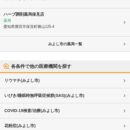
ハーブ調剤薬局保見店
薬局
愛知県豊田市
保見町横山125-4
みよし市
の薬局一覧
各条件で他の医療機関を探す
リウマチ
(
みよし市
)
いびき/睡眠時無呼吸症候群(SAS)
(
みよし市
)
COVID-19検査/治療
(
みよし市
)
花粉症
(
みよし市
)