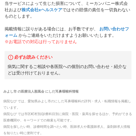
当サービスによって生じた損害について、ミーカンパニー株式会
社および
株式会社eヘルスケア
ではその賠償の責任を一切負わない
ものとします。
掲載情報に誤りがある場合には、お手数ですが、
お問い合わせフ
ォーム
からご連絡をいただけますようお願いいたします。
※お電話での対応は行っておりません
必ずお読みください
病気に関するご相談や各医院への個別のお問い合わせ・紹介な
どは受け付けておりません。
みよし市
の
医療法人順風会 にしだ耳鼻咽喉科
情報
病院なび では、
愛知県
みよし市
の
にしだ耳鼻咽喉科
の
評判・求人・転職
情報を掲載し
ています。
病院なび では市区町村別/診療科目別に病院・医院・薬局を探せるほか、予約ができる
医療機関や、キーワードでの検索も可能です。
病院を探したい時、診療時間を調べたい時、医師求人や看護師求人、薬剤師求人情報
を知りたい時に便利です。