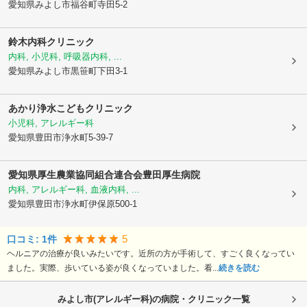
愛知県みよし市
福谷町寺田5-2
鈴木内科クリニック
内科, 小児科, 呼吸器内科, ...
愛知県みよし市
黒笹町下田3-1
あかり浄水こどもクリニック
小児科, アレルギー科
愛知県豊田市
浄水町5-39-7
愛知県厚生農業協同組合連合会
豊田厚生病院
内科, アレルギー科, 血液内科, ...
愛知県豊田市
浄水町伊保原500-1
5
口コミ:
1
件
ヘルニアの治療が良いみたいです。近所の方が手術して、すごく良くなってい
ました。実際、歩いている姿が良くなっていました。看...
続きを読む
みよし市(アレルギー科)の病院・クリニック一覧