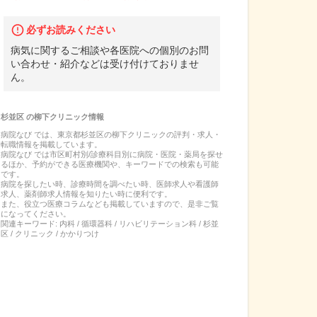
必ずお読みください
病気に関するご相談や各医院への個別のお問
い合わせ・紹介などは受け付けておりませ
ん。
杉並区
の
柳下クリニック
情報
病院なび では、
東京都
杉並区
の
柳下クリニック
の
評判・求人・
転職
情報を掲載しています。
病院なび では市区町村別/診療科目別に病院・医院・薬局を探せ
るほか、予約ができる医療機関や、キーワードでの検索も可能
です。
病院を探したい時、診療時間を調べたい時、医師求人や看護師
求人、薬剤師求人情報を知りたい時に便利です。
また、役立つ医療コラムなども掲載していますので、是非ご覧
になってください。
関連キーワード:
内科 / 循環器科 / リハビリテーション科 / 杉並
区 / クリニック / かかりつけ