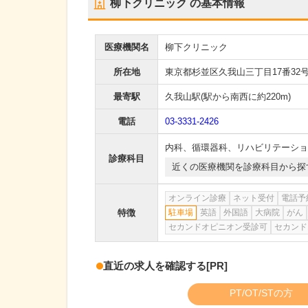
柳下クリニック
の基本情報
医療機関名
柳下クリニック
所在地
東京都杉並区久我山三丁目17番32
最寄駅
久我山駅
(駅から
南西に約220m
)
電話
03-3331-2426
内科
、
循環器科
、
リハビリテーショ
診療科目
近くの医療機関を診療科目から探
オンライン診療
ネット受付
電話予
特徴
駐車場
英語
外国語
大病院
がん
セカンドオピニオン受診可
セカンド
直近の求人を確認する
[PR]
PT/OT/STの方