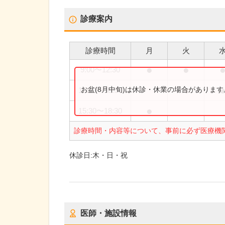
診療案内
診療時間
月
火
●
●
9:00
〜
12:30
●
お盆(8月中旬)は休診・休業の場合がありま
14:30
〜
18:30
●
15:30
〜
18:30
診療時間・内容等について、事前に必ず医療機
休診日:
木・日・祝
医師・施設情報