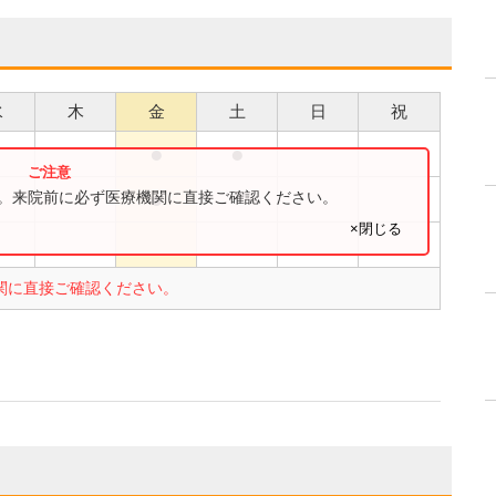
水
木
金
土
日
祝
●
●
●
●
●
す。来院前に必ず医療機関に直接ご確認ください。
×閉じる
関に直接ご確認ください。