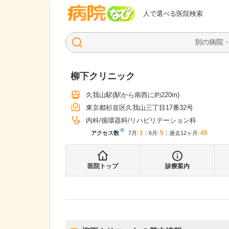
病院なび
人で選べる医院検索
柳下クリニック
久我山駅
(駅から
南西に約220m
)
東京都杉並区久我山三丁目17番32号
内科
循環器科
リハビリテーション科
※
1
5
45
アクセス数
7月
:
6月
:
過去12ヶ月:
医院トップ
診療案内