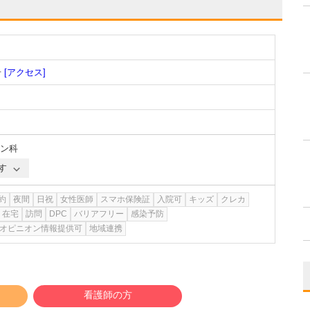
号
[アクセス]
ン科
す
約
夜間
日祝
女性医師
スマホ保険証
入院可
キッズ
クレカ
在宅
訪問
DPC
バリアフリー
感染予防
オピニオン情報提供可
地域連携
看護師の方