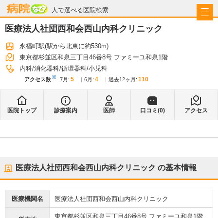
病院なび
人で選べる医院検索
医療法人社団西和会西山内科クリニック
永福町駅
(駅から
北東に約530m
)
東京都杉並区和泉三丁目46番8号 ファミーユ和泉1階
内科
消化器科
循環器科
小児科
※
5
4
110
アクセス数
7月
:
6月
:
過去12ヶ月:
医院トップ
診療案内
医師
口コミ(
0
)
アクセス
医療法人社団西和会西山内科クリニック
の基本情報
医療機関名
医療法人社団西和会西山内科クリニック
東京都杉並区和泉三丁目46番8号 ファミーユ和泉1階