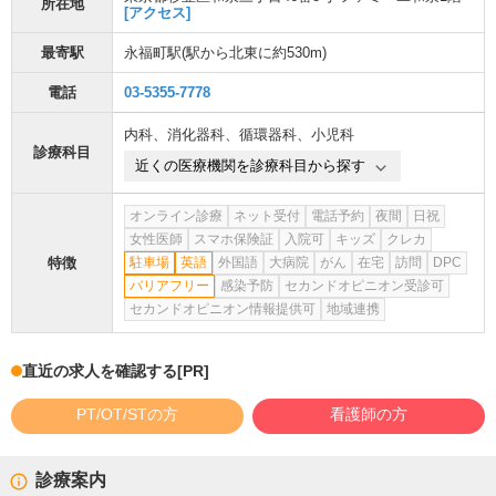
所在地
[アクセス]
最寄駅
永福町駅
(駅から
北東に約530m
)
電話
03-5355-7778
内科
、
消化器科
、
循環器科
、
小児科
診療科目
近くの医療機関を診療科目から探す
オンライン診療
ネット受付
電話予約
夜間
日祝
女性医師
スマホ保険証
入院可
キッズ
クレカ
特徴
駐車場
英語
外国語
大病院
がん
在宅
訪問
DPC
バリアフリー
感染予防
セカンドオピニオン受診可
セカンドオピニオン情報提供可
地域連携
直近の求人を確認する
[PR]
PT/OT/STの方
看護師の方
診療案内