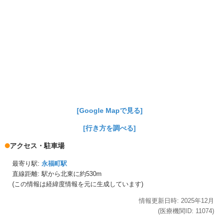
[Google Mapで見る]
[行き方を調べる]
アクセス・駐車場
最寄り駅:
永福町駅
直線距離: 駅から
北東に約530m
(この情報は経緯度情報を元に生成しています)
情報更新日時:
2025年
12月
(医療機関ID:
11074
)