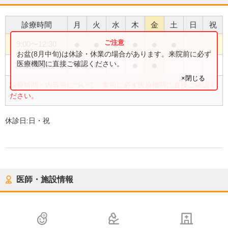
診療時間
月
火
水
木
金
土
日
祝
●
●
●
●
●
●
9:00
〜
12:30
お盆(8月中旬)は休診・休業の場合があります。来院前に必ず
●
●
●
●
医療機関に直接ご確認ください。
16:00
〜
19:00
×閉じる
診療時間・内容等について、事前に必ず医療機関に直接ご確認く
ださい。
休診日:
日・祝
医師・施設情報