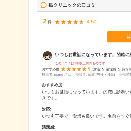
砧クリニック
の口コミ
2
4.50
件
口
いつもお世話になっています。的確に診断
この口コミは1年以上前のものです
5
おすすめ度:
[
対応:
5
清潔感:
5
待ち時
投稿者: mane さん
受診者: 家族 (男性・ 4歳)
受診時期
おすすめ度
:
いつもお世話になっています。的確に診断い
きです。
対応
:
いつも丁寧で、愛想も良いです。名前をすぐ
清潔感
: