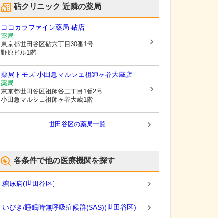
砧クリニック
近隣の薬局
ココカラファイン薬局 砧店
薬局
東京都世田谷区
砧六丁目30番1号
野原ビル1階
薬局トモズ 小田急マルシェ祖師ヶ谷大蔵店
薬局
東京都世田谷区
祖師谷三丁目1番2号
小田急マルシェ祖師ヶ谷大蔵1階
世田谷区
の薬局一覧
各条件で他の医療機関を探す
糖尿病
(
世田谷区
)
いびき/睡眠時無呼吸症候群(SAS)
(
世田谷区
)