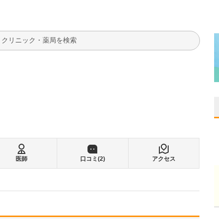
検索
医師
口コミ(
2
)
アクセス