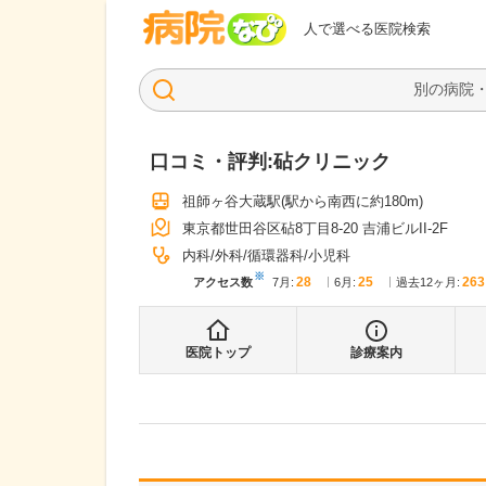
病院なび
人で選べる医院検索
口コミ・評判:
砧クリニック
祖師ヶ谷大蔵駅
(駅から
南西に約180m
)
東京都世田谷区砧8丁目8-20 吉浦ビルII-2F
内科
外科
循環器科
小児科
※
28
25
263
アクセス数
7月
:
6月
:
過去12ヶ月:
医院トップ
診療案内