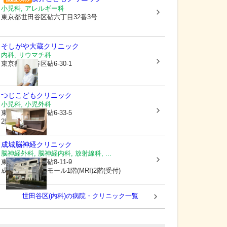
小児科, アレルギー科
東京都世田谷区
砧六丁目32番3号
そしがや大蔵クリニック
内科, リウマチ科
東京都世田谷区
砧6-30-1
つじこどもクリニック
小児科, 小児外科
東京都世田谷区
砧6-33-5
2階
成城脳神経クリニック
脳神経外科, 脳神経内科, 放射線科, ...
東京都世田谷区
砧8-11-9
成城クリニックモール1階(MRI)2階(受付)
世田谷区(内科)の病院・クリニック一覧