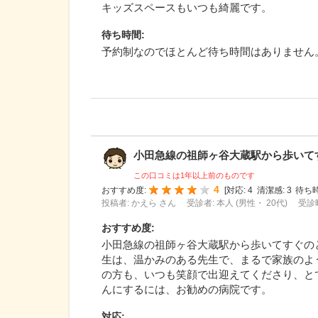
キッズスペースもいつも綺麗です。
待ち時間
:
予約制なのでほとんど待ち時間はありません
小田急線の祖師ヶ谷大蔵駅から歩いてすぐ
この口コミは1年以上前のものです
4
おすすめ度:
[
対応:
4
清潔感:
3
待ち時
投稿者: かえら さん
受診者: 本人 (男性・ 20代)
受診時
おすすめ度
:
小田急線の祖師ヶ谷大蔵駅から歩いてすぐの
生は、温かみのある先生で、まるで家族のよ
の方も、いつも笑顔で出迎えてくださり、と
んにするには、お勧めの病院です。
対応
: