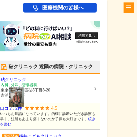
医療機関の皆様へ
砧クリニック
近隣の病院・クリニック
砧クリニック
内科, 外科, 循環器科, ...
東京都世田谷区
砧8丁目8-20
吉浦ビルII-2F
4.5
口コミ:
2
件
いつもお世話になっています。的確に診断いただき診察も
早く、注射もあまり痛くないのか子供も大好きです。
続き
を読む
横井こどもクリニック
認証済み