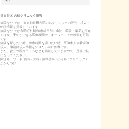
世田谷区
の
砧クリニック
情報
病院なび では、
東京都
世田谷区
の
砧クリニック
の
評判・求人・
転職
情報を掲載しています。
病院なび では市区町村別/診療科目別に病院・医院・薬局を探せ
るほか、予約ができる医療機関や、キーワードでの検索も可能
です。
病院を探したい時、診療時間を調べたい時、医師求人や看護師
求人、薬剤師求人情報を知りたい時に便利です。
また、役立つ医療コラムなども掲載していますので、是非ご覧
になってください。
関連キーワード:
内科 / 外科 / 循環器科 / 小児科 / クリニック /
かかりつけ