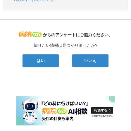
病院なび
からのアンケートにご協力ください。
知りたい情報は見つかりましたか?
はい
いいえ