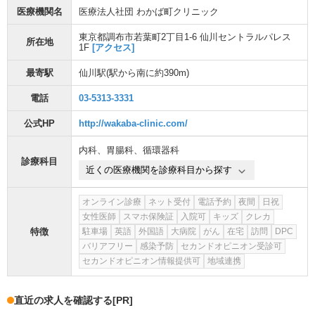
医療機関名
医療法人社団 わかば町クリニック
東京都調布市若葉町2丁目1-6 仙川セントラルパレス
所在地
1F
[アクセス]
最寄駅
仙川駅
(駅から
南に約390m
)
電話
03-5313-3331
公式HP
http://wakaba-clinic.com/
内科
、
胃腸科
、
循環器科
診療科目
近くの医療機関を診療科目から探す
オンライン診療
ネット受付
電話予約
夜間
日祝
女性医師
スマホ保険証
入院可
キッズ
クレカ
特徴
駐車場
英語
外国語
大病院
がん
在宅
訪問
DPC
バリアフリー
感染予防
セカンドオピニオン受診可
セカンドオピニオン情報提供可
地域連携
直近の求人を確認する
[PR]