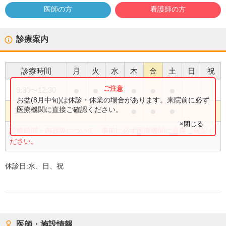
医師の方
看護師の方
診療案内
診療時間
月
火
水
木
金
土
日
祝
●
●
●
●
●
9:30
〜
12:30
お盆(8月中旬)は休診・休業の場合があります。来院前に必ず
●
●
●
●
●
医療機関に直接ご確認ください。
14:30
〜
17:30
×閉じる
診療時間・内容等について、事前に必ず医療機関に直接ご確認く
ださい。
休診日:
水、日、祝
医師・施設情報