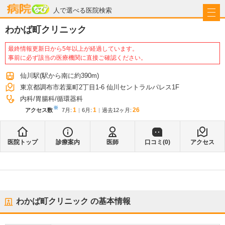
病院なび
人で選べる医院検索
わかば町クリニック
最終情報更新日から5年以上が経過しています。
事前に必ず該当の医療機関に直接ご確認ください。
仙川駅
(駅から
南に約390m
)
東京都調布市若葉町2丁目1-6 仙川セントラルパレス1F
内科
胃腸科
循環器科
※
1
1
26
アクセス数
7月
:
6月
:
過去12ヶ月:
医院トップ
診療案内
医師
口コミ(
0
)
アクセス
わかば町クリニック
の基本情報