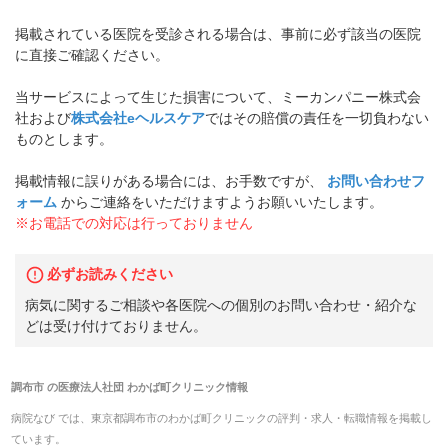
掲載されている医院を受診される場合は、事前に必ず該当の医院
に直接ご確認ください。
当サービスによって生じた損害について、ミーカンパニー株式会
社および
株式会社eヘルスケア
ではその賠償の責任を一切負わない
ものとします。
掲載情報に誤りがある場合には、お手数ですが、
お問い合わせフ
ォーム
からご連絡をいただけますようお願いいたします。
※お電話での対応は行っておりません
必ずお読みください
病気に関するご相談や各医院への個別のお問い合わせ・紹介な
どは受け付けておりません。
調布市
の
医療法人社団 わかば町クリニック
情報
病院なび では、
東京都
調布市
の
わかば町クリニック
の
評判・求人・転職
情報を掲載し
ています。