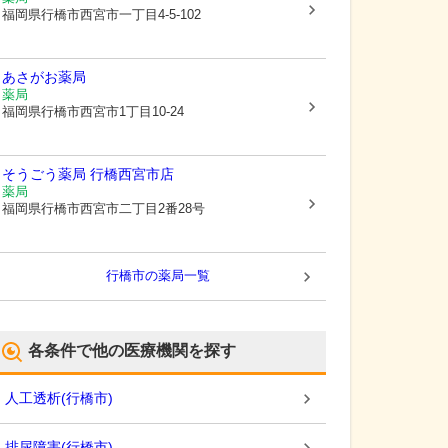
福岡県行橋市
西宮市一丁目4-5-102
あさがお薬局
薬局
福岡県行橋市
西宮市1丁目10-24
そうごう薬局 行橋西宮市店
薬局
福岡県行橋市
西宮市二丁目2番28号
行橋市
の薬局一覧
各条件で他の医療機関を探す
人工透析
(
行橋市
)
排尿障害
(
行橋市
)