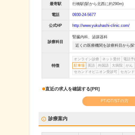
最寄駅
行橋駅
(駅から
北西に約290m
)
電話
0930-24-5677
公式HP
http://www.yukuhashi-clinic.com/
腎臓内科
、
泌尿器科
診療科目
近くの医療機関を診療科目から探
オンライン診療
ネット受付
電話予
特徴
駐車場
英語
外国語
大病院
がん
セカンドオピニオン受診可
セカンド
直近の求人を確認する
[PR]
PT/OT/STの方
診療案内