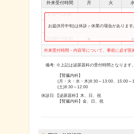
外来受付時間
月
火
8:30
〜
12:00
●
●
お盆(8月中旬)は休診・休業の場合がありま
8:30
〜
13:00
●
15:00
〜
16:30
外来受付時間・内容等について、事前に必ず医
備考:
※上記は泌尿器科の受付時間となります
【腎臓内科】
(月・火・水・木)8:30～13:00、15:00～1
(土)8:30～12:00
休診日:
【泌尿器科】木、日、祝
【腎臓内科】金、日、祝