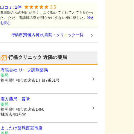
3.5
口コミ:
2
件
看護師さんの対応が早く、よく動いてくれてとても良かっ
た。 ただ、看護師の数が明らかに少ない様に感じた。
続き
を読む
行橋市(腎臓内科)の病院・クリニック一覧
行橋クリニック
近隣の薬局
有限会社 リーフ調剤薬局
薬局
福岡県行橋市
西宮市1丁目7番31号
漢方薬局一貫堂
薬局
福岡県行橋市
西宮市1-8-8
桃坂店舗1号室
よしたけ薬局西宮市店
薬局