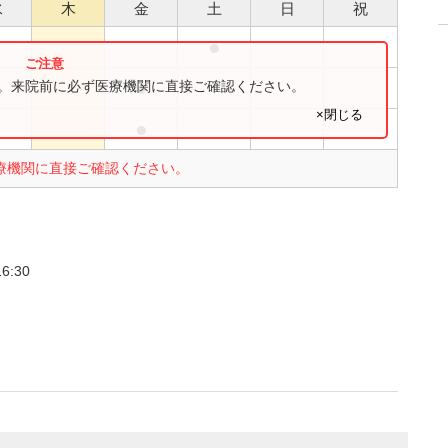
水
木
金
土
日
祝
●
●
●
す。来院前に必ず医療機関に直接ご確認ください。
×閉じる
●
●
療機関に直接ご確認ください。
。
6:30