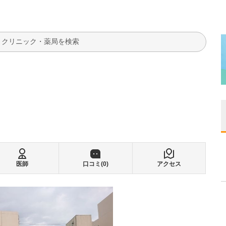
検索
医師
口コミ(
0
)
アクセス