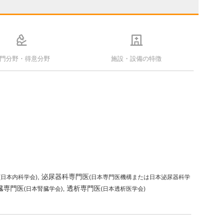
門分野・得意分野
施設・設備の特徴
泌尿器科専門医
(日本内科学会)
(日本専門医機構または日本泌尿器科学
臓専門医
透析専門医
(日本腎臓学会)
(日本透析医学会)