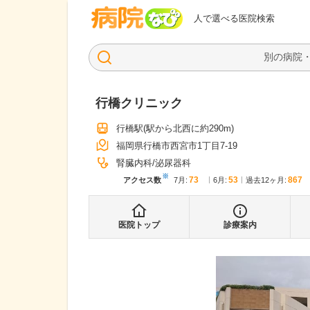
病院なび
人で選べる医院検索
行橋クリニック
行橋駅
(駅から
北西に約290m
)
福岡県行橋市西宮市1丁目7-19
腎臓内科
泌尿器科
※
73
53
867
アクセス数
7月
:
6月
:
過去12ヶ月:
医院トップ
診療案内