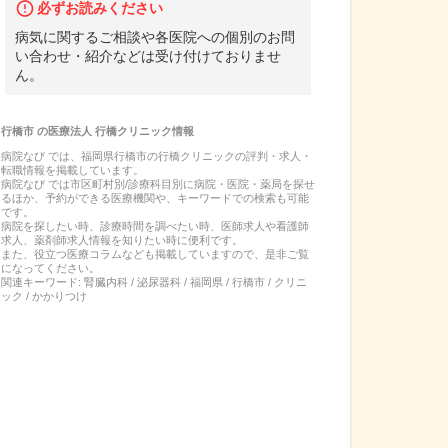
必ずお読みください
病気に関するご相談や各医院への個別のお問
い合わせ・紹介などは受け付けておりませ
ん。
行橋市
の
医療法人 行橋クリニック
情報
病院なび では、
福岡県
行橋市
の
行橋クリニック
の
評判・求人・
転職
情報を掲載しています。
病院なび では市区町村別/診療科目別に病院・医院・薬局を探せ
るほか、予約ができる医療機関や、キーワードでの検索も可能
です。
病院を探したい時、診療時間を調べたい時、医師求人や看護師
求人、薬剤師求人情報を知りたい時に便利です。
また、役立つ医療コラムなども掲載していますので、是非ご覧
になってください。
関連キーワード:
腎臓内科 / 泌尿器科 / 福岡県 / 行橋市 / クリニ
ック / かかりつけ