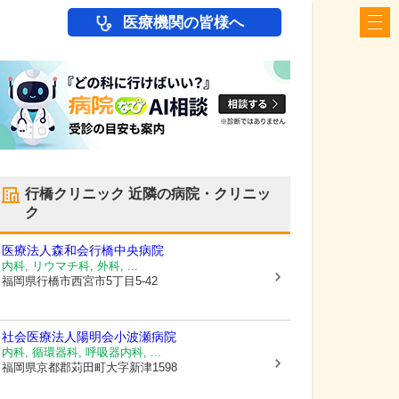
医療機関の皆様へ
行橋クリニック
近隣の病院・クリニッ
ク
医療法人森和会
行橋中央病院
内科, リウマチ科, 外科, ...
福岡県行橋市
西宮市5丁目5-42
社会医療法人陽明会小波瀬病院
内科, 循環器科, 呼吸器内科, ...
福岡県京都郡苅田町
大字新津1598