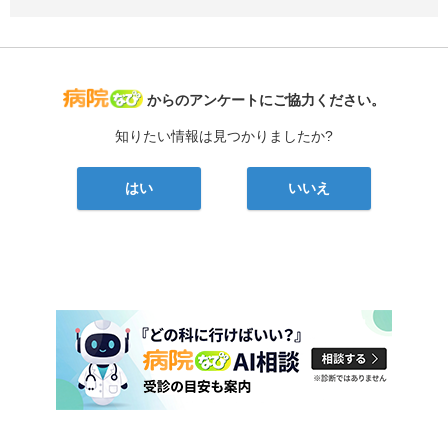
病院なび
からのアンケートにご協力ください。
知りたい情報は見つかりましたか?
はい
いいえ