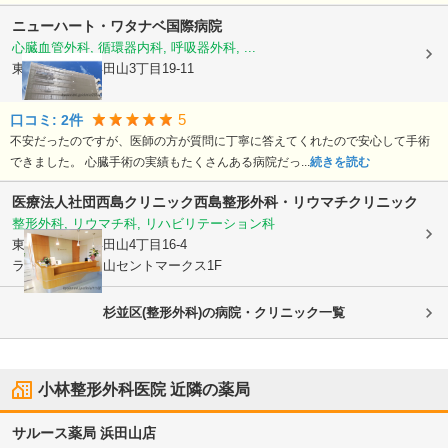
ニューハート・ワタナベ国際病院
心臓血管外科, 循環器内科, 呼吸器外科, ...
東京都杉並区
浜田山3丁目19-11
5
口コミ:
2
件
不安だったのですが、医師の方が質問に丁寧に答えてくれたので安心して手術
できました。 心臓手術の実績もたくさんある病院だっ...
続きを読む
医療法人社団西島クリニック
西島整形外科・リウマチクリニック
整形外科, リウマチ科, リハビリテーション科
東京都杉並区
浜田山4丁目16-4
ライオンズ浜田山セントマークス1F
杉並区(整形外科)の病院・クリニック一覧
小林整形外科医院
近隣の薬局
サルース薬局 浜田山店