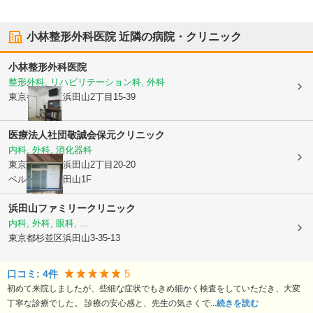
小林整形外科医院
近隣の病院・クリニック
小林整形外科医院
整形外科, リハビリテーション科, 外科
東京都杉並区
浜田山2丁目15-39
医療法人社団敬誠会
保元クリニック
内科, 外科, 消化器科
東京都杉並区
浜田山2丁目20-20
ベルメゾン浜田山1F
浜田山ファミリークリニック
内科, 外科, 眼科, ...
東京都杉並区
浜田山3-35-13
5
口コミ:
4
件
初めて来院しましたが、些細な症状でもきめ細かく検査をしていただき、大変
丁寧な診療でした。 診療の安心感と、先生の気さくで...
続きを読む