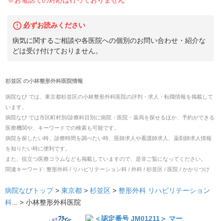
※お電話での対応は行っておりません
必ずお読みください
病気に関するご相談や各医院への個別のお問い合わせ・紹介な
どは受け付けておりません。
杉並区
の
小林整形外科医院
情報
病院なび では、
東京都
杉並区
の
小林整形外科医院
の
評判・求人・転職
情報を掲載して
います。
病院なび では市区町村別/診療科目別に病院・医院・薬局を探せるほか、予約ができる
医療機関や、キーワードでの検索も可能です。
病院を探したい時、診療時間を調べたい時、医師求人や看護師求人、薬剤師求人情報
を知りたい時に便利です。
また、役立つ医療コラムなども掲載していますので、是非ご覧になってください。
関連キーワード:
整形外科 / リハビリテーション科 / 外科 / 杉並区 / 医院 / かかりつけ
病院なびトップ
>
東京都
>
杉並区
>
整形外科
リハビリテーション
科
... >
小林整形外科医院