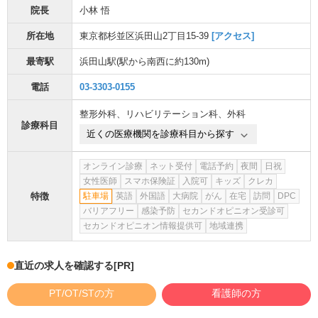
院長
小林 悟
所在地
東京都杉並区浜田山2丁目15-39
[アクセス]
最寄駅
浜田山駅
(駅から
南西に約130m
)
電話
03-3303-0155
整形外科
、
リハビリテーション科
、
外科
診療科目
近くの医療機関を診療科目から探す
オンライン診療
ネット受付
電話予約
夜間
日祝
女性医師
スマホ保険証
入院可
キッズ
クレカ
特徴
駐車場
英語
外国語
大病院
がん
在宅
訪問
DPC
バリアフリー
感染予防
セカンドオピニオン受診可
セカンドオピニオン情報提供可
地域連携
直近の求人を確認する
[PR]
PT/OT/STの方
看護師の方