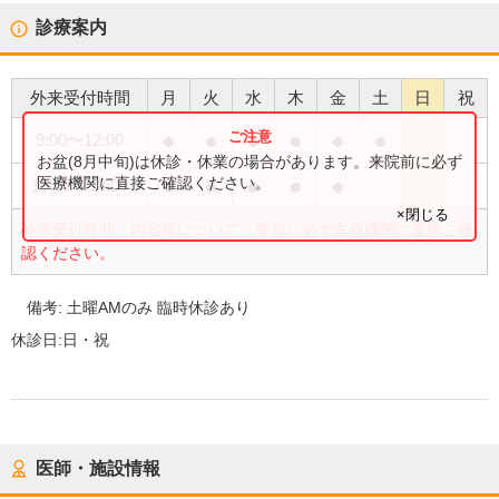
診療案内
外来受付時間
月
火
水
木
金
土
日
祝
●
●
●
●
●
●
9:00
〜
12:00
お盆(8月中旬)は休診・休業の場合があります。来院前に必ず
●
●
●
●
●
医療機関に直接ご確認ください。
15:00
〜
18:00
×閉じる
外来受付時間・内容等について、事前に必ず医療機関に直接ご確
認ください。
備考:
土曜AMのみ 臨時休診あり
休診日:
日・祝
医師・施設情報