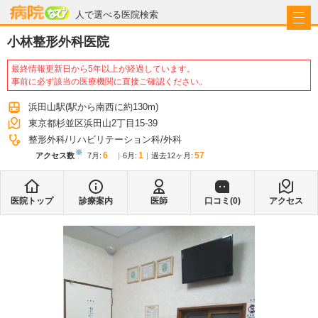
病院なび
人で選べる医院検索
小林整形外科医院
最終情報更新日から5年以上が経過しています。
事前に必ず該当の医療機関に直接ご確認ください。
浜田山駅
(駅から
南西に約130m
)
東京都杉並区浜田山2丁目15-39
整形外科
リハビリテーション科
外科
※
6
1
57
アクセス数
7月
:
6月
:
過去12ヶ月:
医院トップ
診療案内
医師
口コミ(
0
)
アクセス