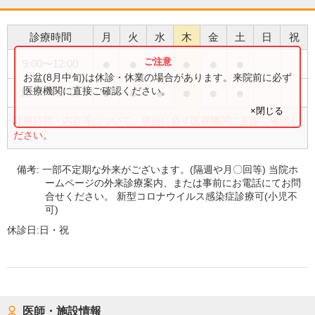
診療時間
月
火
水
木
金
土
日
祝
●
●
●
●
●
●
9:00
〜
12:00
お盆(8月中旬)は休診・休業の場合があります。来院前に必ず
●
●
●
●
●
●
医療機関に直接ご確認ください。
13:00
〜
17:00
×閉じる
診療時間・内容等について、事前に必ず医療機関に直接ご確認く
ださい。
備考:
一部不定期な外来がございます。(隔週や月〇回等) 当院ホ
ームページの外来診療案内、または事前にお電話にてお問
合せください。 新型コロナウイルス感染症診療可(小児不
可)
休診日:
日・祝
医師・施設情報