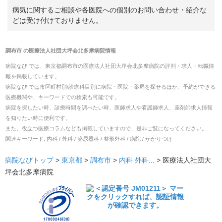
病気に関するご相談や各医院への個別のお問い合わせ・紹介な
どは受け付けておりません。
調布市
の
医療法人社団大坪会北多摩病院
情報
病院なび では、
東京都
調布市
の
医療法人社団大坪会北多摩病院
の
評判・求人・転職
情
報を掲載しています。
病院なび では市区町村別/診療科目別に病院・医院・薬局を探せるほか、予約ができる
医療機関や、キーワードでの検索も可能です。
病院を探したい時、診療時間を調べたい時、医師求人や看護師求人、薬剤師求人情報
を知りたい時に便利です。
また、役立つ医療コラムなども掲載していますので、是非ご覧になってください。
関連キーワード:
内科 / 外科 / 泌尿器科 / 整形外科 / 病院 / かかりつけ
病院なびトップ
>
東京都
>
調布市
>
内科
外科
... >
医療法人社団大
坪会北多摩病院