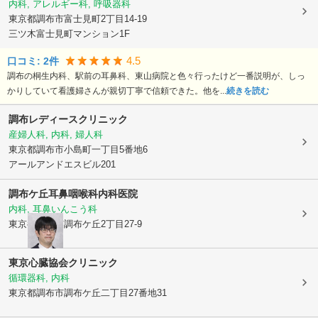
内科, アレルギー科, 呼吸器科
東京都調布市
富士見町2丁目14-19
三ツ木富士見町マンション1F
4.5
口コミ:
2
件
調布の桐生内科、駅前の耳鼻科、東山病院と色々行ったけど一番説明が、しっ
かりしていて看護婦さんが親切丁寧で信頼できた。他を...
続きを読む
調布レディースクリニック
産婦人科, 内科, 婦人科
東京都調布市
小島町一丁目5番地6
アールアンドエスビル201
調布ケ丘耳鼻咽喉科内科医院
内科, 耳鼻いんこう科
東京都調布市
調布ケ丘2丁目27-9
東京心臓協会クリニック
循環器科, 内科
東京都調布市
調布ケ丘二丁目27番地31