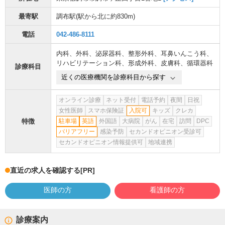
最寄駅
調布駅
(駅から
北に約830m
)
電話
042-486-8111
内科
、
外科
、
泌尿器科
、
整形外科
、
耳鼻いんこう科
、
リハビリテーション科
、
形成外科
、
皮膚科
、
循環器科
診療科目
近くの医療機関を診療科目から探す
オンライン診療
ネット受付
電話予約
夜間
日祝
女性医師
スマホ保険証
入院可
キッズ
クレカ
特徴
駐車場
英語
外国語
大病院
がん
在宅
訪問
DPC
バリアフリー
感染予防
セカンドオピニオン受診可
セカンドオピニオン情報提供可
地域連携
直近の求人を確認する
[PR]
医師の方
看護師の方
診療案内