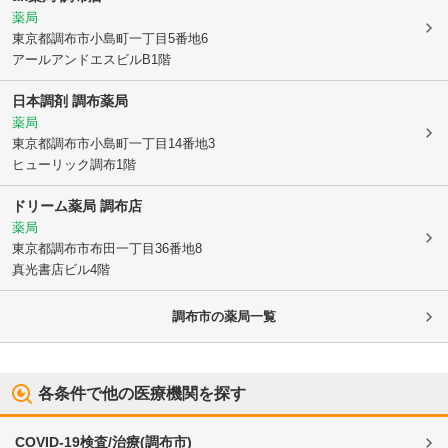
薬局
東京都調布市
小島町一丁目5番地6
アールアンドエスビルB1階
日本調剤 調布薬局
薬局
東京都調布市
小島町一丁目14番地3
ヒューリック調布1階
ドリーム薬局 調布店
薬局
東京都調布市
布田一丁目36番地8
真光書店ビル4階
調布市
の薬局一覧
各条件で他の医療機関を探す
COVID-19検査/治療
(
調布市
)