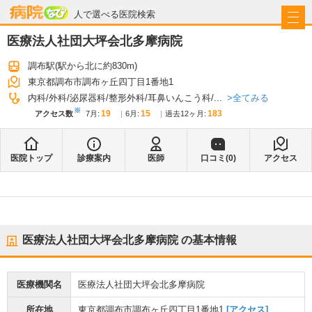
病院なび
人で選べる医院検索
医療法人社団大坪会北多摩病院
調布駅
(駅から
北に約830m
)
東京都調布市調布ヶ丘四丁目1番地1
全てみる
内科
外科
泌尿器科
整形外科
耳鼻いんこう科
...
※
19
15
183
アクセス数
7月
:
6月
:
過去12ヶ月:
医院トップ
診療案内
医師
口コミ(
0
)
アクセス
医療法人社団大坪会北多摩病院
の基本情報
医療機関名
医療法人社団大坪会北多摩病院
所在地
東京都調布市調布ヶ丘四丁目1番地1
[アクセス]