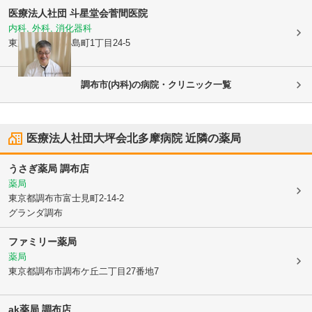
医療法人社団 斗星堂会
菅間医院
内科, 外科, 消化器科
東京都調布市
小島町1丁目24-5
調布市(内科)の病院・クリニック一覧
医療法人社団大坪会北多摩病院
近隣の薬局
うさぎ薬局 調布店
薬局
東京都調布市
富士見町2-14-2
グランダ調布
ファミリー薬局
薬局
東京都調布市
調布ケ丘二丁目27番地7
ak薬局 調布店